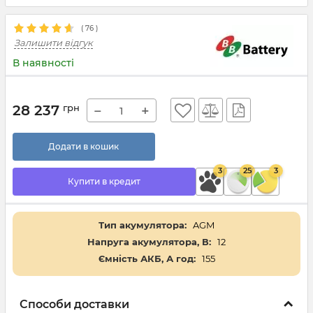
(
76
)
Залишити відгук
В наявності
28 237
грн
−
+
Додати в кошик
3
25
3
Купити в кредит
Тип акумулятора:
AGM
Напруга акумулятора, В:
12
Ємність АКБ, А год:
155
Способи доставки