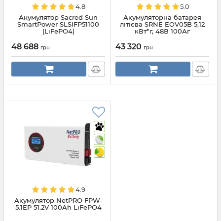
4.8
5.0
Акумулятор Sacred Sun
Акумуляторна батарея
SmartPower SLSIFP51100
літієва SRNE EOV05B 5,12
(LiFePO4)
кВт*г, 48В 100Аг
48 688
43 320
грн
грн
4.9
Акумулятор NetPRO FPW-
5.1EP 51.2V 100Ah LiFePO4