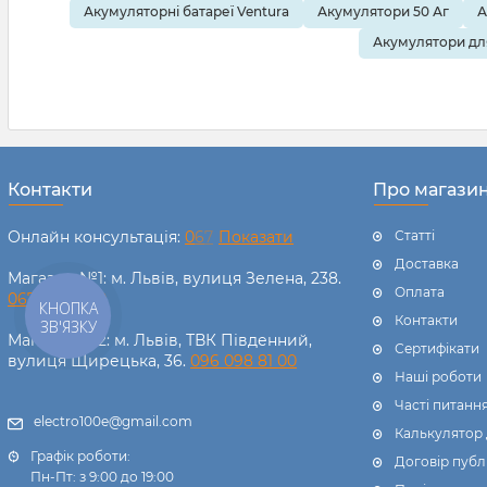
Акумуляторні батареї Ventura
Акумулятори 50 Аг
А
У цій статті 
Акумулятори дл
типи з'є
найпоши
практичн
послідов
Контакти
Про магази
балансув
Онлайн консультація:
0
6
7
Показати
Статті
Доставка
Магазин №1: м. Львів, вулиця Зелена, 238.
Оплата
067 238 11 00
КНОПКА
Контакти
ЗВ'ЯЗКУ
Магазин №2: м. Львів, ТВК Південний,
Сертифікати
вулиця Щирецька, 36.
096 098 81 00
Наші роботи
Часті питанн
electro100e@gmail.com
Калькулятор
Графік роботи:
Договір публ
Пн-Пт: з 9:00 до 19:00