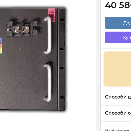
40 58
Дод
Куп
Способи д
Способи о
Поділитися: