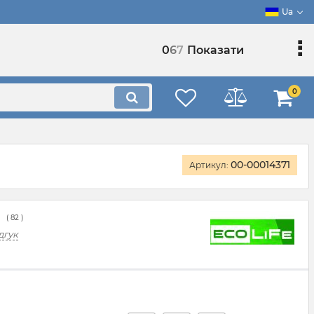
Ua
0
6
7
Показати
0
00-00014371
Артикул:
(
82
)
дгук