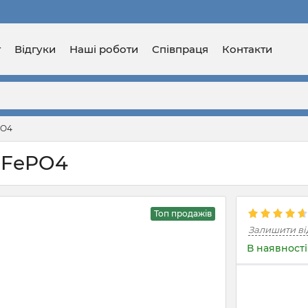
г
Відгуки
Наші роботи
Співпраця
Контакти
PO4
LiFePO4
Топ продажів
Залишити ві
В наявності