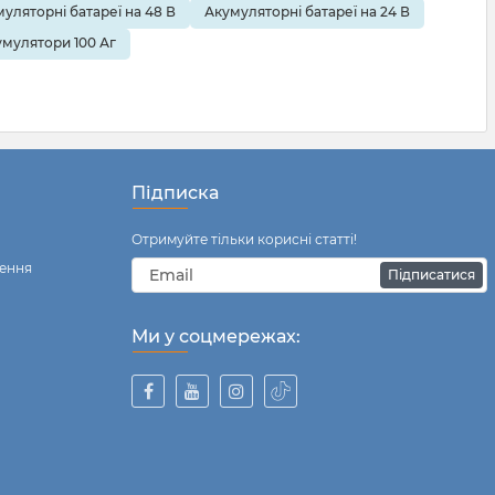
уляторні батареї на 48 В
Акумуляторні батареї на 24 В
умулятори 100 Аг
Підписка
Отримуйте тільки корисні статті!
ення
Підписатися
Ми у соцмережах: