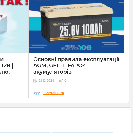
ти
Основні правила експлуатації
12В |
AGM, GEL, LiFePO4
ьно,
акумуляторів
21 12 2024
0
Electro100 YK