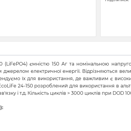
0 (LiFePO4) ємністю 150 Аг та номінальною напругою 
им джерелом електричної енергії. Відрізняються ве
дуємо їх для використання, де важливим є високий 
4 EcoLiFe 24-150 розроблений для використання в ал
язку і т.д. Кількість циклів > 3000 циклів при DOD 10
):