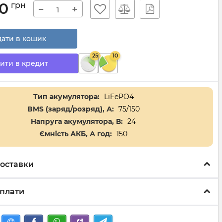
0
грн
−
+
ати в кошик
25
10
ити в кредит
Тип акумулятора:
LiFePO4
BMS (заряд/розряд), А:
75/150
Напруга акумулятора, В:
24
Ємність АКБ, А год:
150
оставки
плати