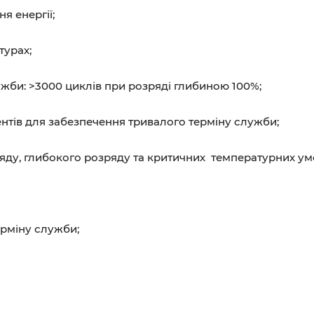
я енергії;
турах;
жби: >3000 циклів при розряді глибиною 100%;
тів для забезпечення тривалого терміну служби;
яду, глибокого розряду та критичних температурних ум
рміну служби;