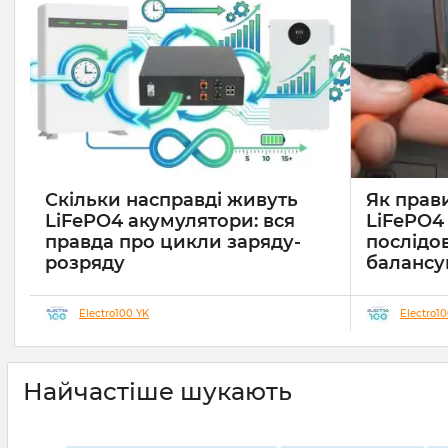
Скільки насправді живуть
Як прав
LiFePO4 акумулятори: вся
LiFePO4
правда про цикли заряду-
послідо
розряду
балансу
05 02 2026
0
7 хвилин
10 06 2025
Electro100 YK
Electro1
Сучасні сис
автономного
частіше вик
LiFePO₄ (літі
Найчастіше шукають
правильного 
залежить не т
безпека та до