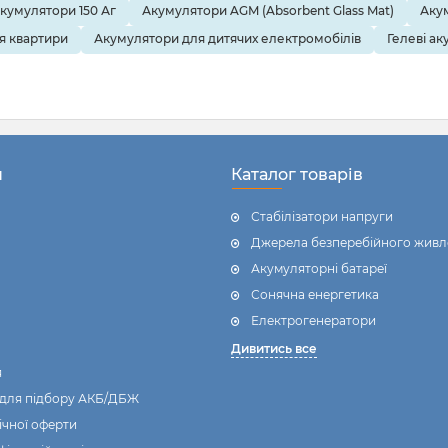
кумулятори 150 Аг
Акумулятори AGM (Absorbent Glass Mat)
Акум
розглянемо:
я квартири
Акумулятори для дитячих електромобілів
Гелеві ак
днань,
реніші помилки,
і поради для паралельного та
ного підключення,
н
Каталог товарів
ання і балансири.
Стабілізатори напруги
Джерела безперебійного живл
Акумуляторні батареї
Сонячна енергетика
Електрогенератори
Дивитись все
я
 для підбору АКБ/ДБЖ
ічної оферти