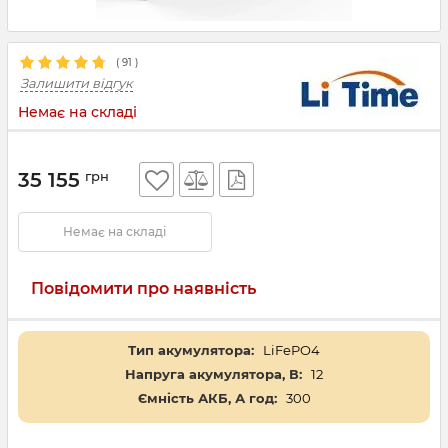
(
91
)
Залишити відгук
Немає на складі
35 155
грн
Немає на складі
Повідомити про наявність
Тип акумулятора:
LiFePO4
Напруга акумулятора, В:
12
Ємність АКБ, А год:
300