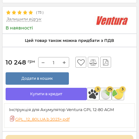
(
73
)
Залишити відгук
В наявності
Цей товар також можна придбати з ПДВ
10 248
грн
−
+
Додати в кошик
3
25
3
Купити в кредит
Інструкція для Акумулятор Ventura GPL 12-80 AGM
GPL_12_80LUA.b.2023+.pdf