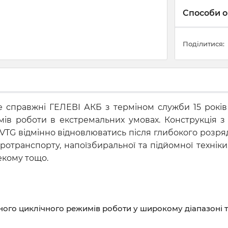
Способи о
Поділитися:
 це справжні ГЕЛЕВІ АКБ з терміном служби 15 рокі
имів роботи в екстремальних умовах. Конструкція 
VTG відмінно відновлюватись після глибокого розря
отранспорту, напоїзбиральної та підйомної техніки,
екому тощо.
ивного циклічного режимів роботи у широкому діапазон