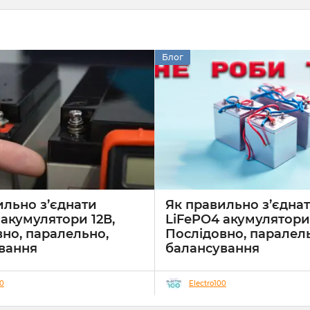
Блог
ильно з’єднати
Як правильно з’єдна
 акумулятори 12В,
LiFePO4 акумулятори 
вно, паралельно,
Послідовно, паралел
вання
балансування
5
15 05 2025
0
00
Electro100
теми резервного живлення та
 енергозабезпечення все