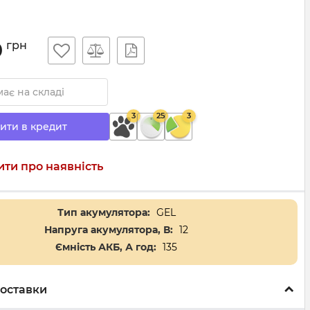
0
грн
ає на складі
3
25
3
ити в кредит
ти про наявність
Тип акумулятора:
GEL
Напруга акумулятора, В:
12
Ємність АКБ, А год:
135
оставки