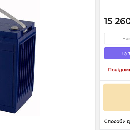
15 26
Нем
Куп
Повідоми
Способи д