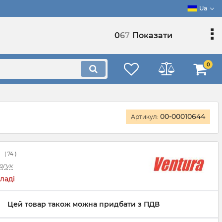
Ua
0
6
7
Показати
0
00-00010644
Артикул:
(
74
)
дгук
ладі
Цей товар також можна придбати з ПДВ