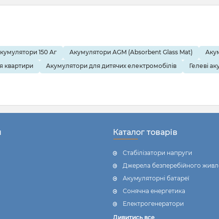
ористовують акумулятори
й-залізо-фосфатні). Від
з'єднання таких акумуляторів
ільки їхня ефективність, але й
вговічність.
кумулятори 150 Аг
Акумулятори AGM (Absorbent Glass Mat)
Акум
розглянемо:
я квартири
Акумулятори для дитячих електромобілів
Гелеві ак
днань,
реніші помилки,
і поради для паралельного та
ного підключення,
н
Каталог товарів
ання і балансири.
Стабілізатори напруги
Джерела безперебійного живл
Акумуляторні батареї
Сонячна енергетика
Електрогенератори
Дивитись все