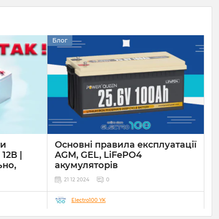
Блог
ти
Основні правила експлуатації
12В |
AGM, GEL, LiFePO4
ьно,
акумуляторів
21 12 2024
0
Electro100 YK