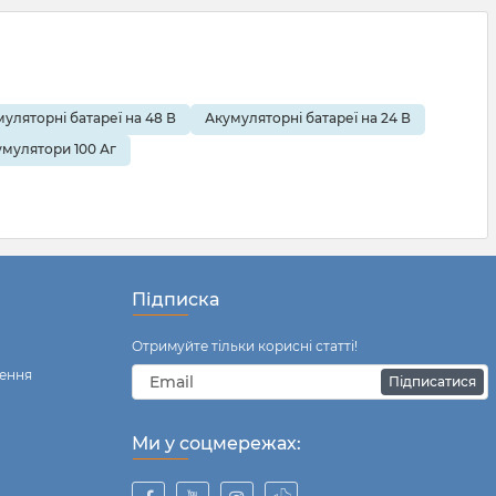
уляторні батареї на 48 В
Акумуляторні батареї на 24 В
умулятори 100 Аг
Підписка
Отримуйте тільки корисні статті!
ення
Підписатися
Ми у соцмережах: