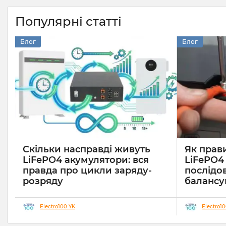
Популярні статті
Блог
Блог
Скільки насправді живуть
Як прав
LiFePO4 акумулятори: вся
LiFePO4
правда про цикли заряду-
послідо
розряду
балансу
05 02 2026
0
7 хвилин
10 06 2025
Electro100 YK
Electro1
Сучасні сис
автономного