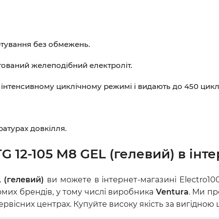
ртування без обмежень.
тований желеподібний електроліт.
 інтенсивному циклічному режимі і видають до 450 цикл
ратурах довкілля.
 12-105 М8 GEL (гелевий) в інте
 (гелевий)
ви можете в інтернет-магазині Electro10
омих брендів, у тому числі виробника
Ventura
. Ми п
вісних центрах. Купуйте високу якість за вигідною 