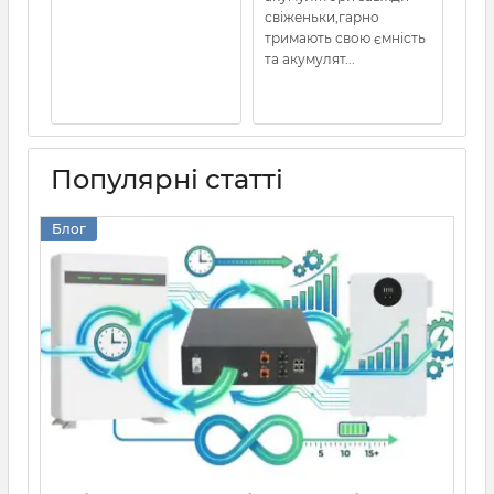
свіженьки,гарно
тримають свою ємність
та акумулят...
Популярні статті
Блог