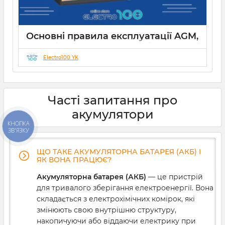
Основні правила експлуатації AGM,
GEL, LiFePO4 акумуляторів
Electro100 YK
21 12 2024
0
Часті запитання про
акумулятори
КНОПКА
ЗВ'ЯЗКУ
ЩО ТАКЕ АКУМУЛЯТОРНА БАТАРЕЯ (АКБ) І
ЯК ВОНА ПРАЦЮЄ?
Акумуляторна батарея (АКБ)
— це пристрій
для тривалого зберігання електроенергії. Вона
складається з електрохімічних комірок, які
змінюють свою внутрішню структуру,
накопичуючи або віддаючи електрику при