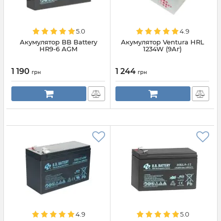
5.0
4.9
Акумулятор BB Battery
Акумулятор Ventura HRL
HR9-6 AGM
1234W (9Aг)
1 190
1 244
грн
грн
4.9
5.0