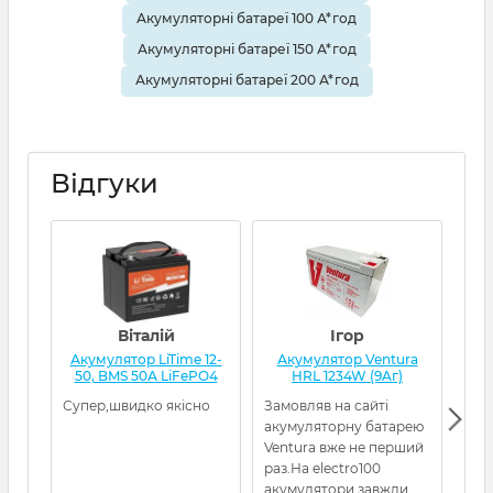
Акумуляторні батареї 100 А*год
Акумуляторні батареї 150 А*год
Акумуляторні батареї 200 А*год
Відгуки
Віталій
Ігор
Акумулятор LiTime 12-
Акумулятор Ventura
А
50, BMS 50А LiFePO4
HRL 1234W (9Aг)
L
Супер,швидко якісно
Замовляв на сайті
Все
акумуляторну батарею
кот
Ventura вже не перший
раз.На electro100
акумулятори завжди