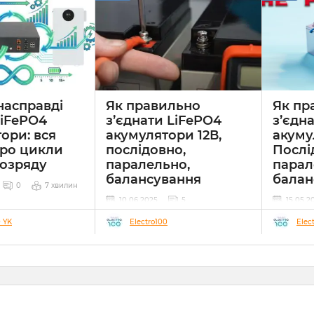
насправді
Як правильно
Як пр
LiFePO4
з’єднати LiFePO4
з’єдн
ори: вся
акумулятори 12В,
акуму
про цикли
послідовно,
Послі
розряду
паралельно,
парал
балансування
балан
0
7 хвилин
10 06 2025
5
15 05 2
Сучасні системи резервного
0 YK
Electro100
Elec
живлення та автономного
енергозабезпечення все частіше
використовують акумулятори
LiFePO₄ (літій-залізо-фосфатні).
Від правильного з'єднання таких
акумуляторів залежить не тільки
и
їхня ефективність, але й безпека