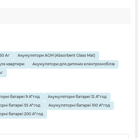
50 Аг
Акумулятори AGM (Absorbent Glass Mat)
ля квартири
Акумулятори для дитячих електромобілів
Аг
орні батареї 9 А*год
Акумуляторні батареї 12 А*год
рні батареї 55 А*год
Акумуляторні батареї 100 А*год
рні батареї 200 А*год