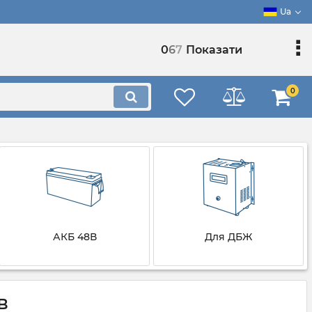
Ua
0
6
7
Показати
0
АКБ 48В
Для ДБЖ
в