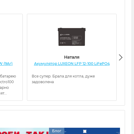
Наталя
W (9Aг)
Акумулятор LUXEON LFP 12-100 LiFePO4
Ак
 батарею
Все супер. Брала для котла, дуже
Прац
ectro100
задоволена
гарно
т...
Блог