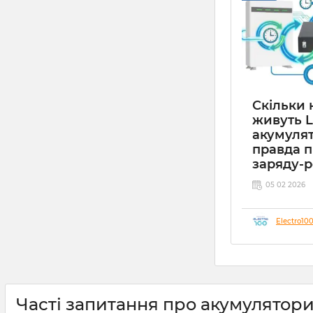
Скільки 
живуть 
акумулят
правда 
заряду-
05 02 2026
Electro10
Часті запитання про акумулятор