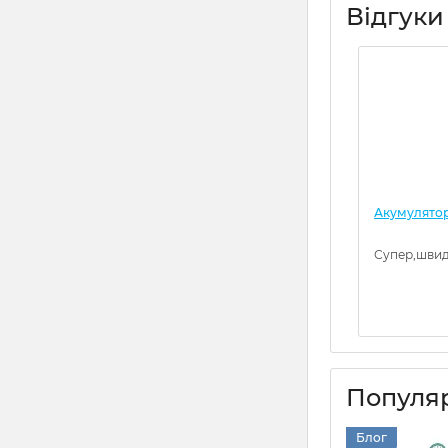
Відгуки
Акумулятор 
Супер,швид
Популяр
Блог