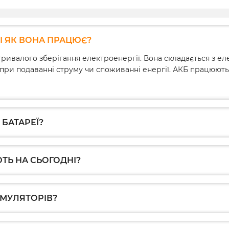
та довговічність.
У цій статті розглянемо:
І ЯК ВОНА ПРАЦЮЄ?
типи з'єднань,
ривалого зберігання електроенергії. Вона складається з ел
найпоширеніші помилки,
при подаванні струму чи споживанні енергії. АКБ працюют
практичні поради для
паралельного та
послідовного підключення,
балансування і балансири.
БАТАРЕЇ?
ТЬ НА СЬОГОДНІ?
УМУЛЯТОРІВ?