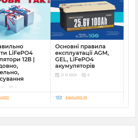
авильно
Основні правила
ати LiFePO4
експлуатації AGM,
лятори 12В |
GEL, LiFePO4
довно,
акумуляторів
ельно,
21 12 2024
0
сування
025
0
tro100
Electro100 YK