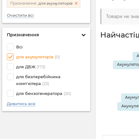
Призначення:
для акумуляторів
Очистити всі
Товари не зна
Найчасті
Призначення
Всі
А
для акумуляторів
(0)
Акумулятор
для ДБЖ
(175)
для безперебійника
комп'ютера
(23)
для бензогенератора
(20)
Акумул
Дивитись все
Акумулят