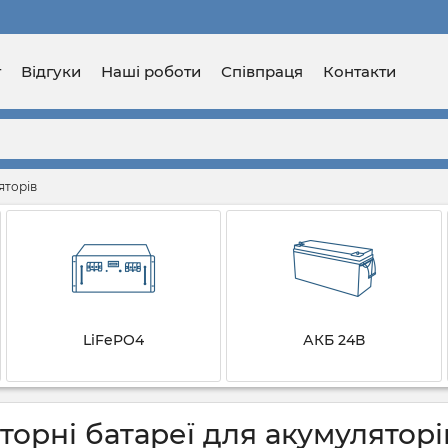
г
Відгуки
Наші роботи
Співпраця
Контакти
яторів
LiFePO4
АКБ 24В
торні батареї для акумуляторі