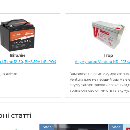
Віталій
Ігор
LiTime 12-50, BMS 50А LiFePO4
Акумулятор Ventura HRL 1234
ко якісно
Замовляв на сайті акумуляторну
Ventura вже не перший раз.На el
акумулятори завжди свіженьки,
тримають свою ємність та акумуля
ні статті
Блог
Блог