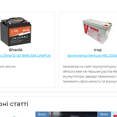
Віталій
Ігор
LiTime 12-50, BMS 50А LiFePO4
Акумулятор Ventura HRL 1234
ко якісно
Замовляв на сайті акумуляторну
Ventura вже не перший раз.На el
акумулятори завжди свіженьки,
тримають свою ємність та акумуля
ні статті
Блог
Блог