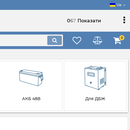
Ua
0
6
7
Показати
0
АКБ 48В
Для ДБЖ