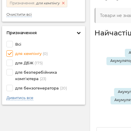
Призначення:
для кемпінгу
Очистити всі
Товари не зна
Найчасті
Призначення
Всі
А
для кемпінгу
(0)
Акумулятор
для ДБЖ
(175)
для безперебійника
комп'ютера
(23)
для бензогенератора
(20)
Акумул
Дивитись все
Акумулят