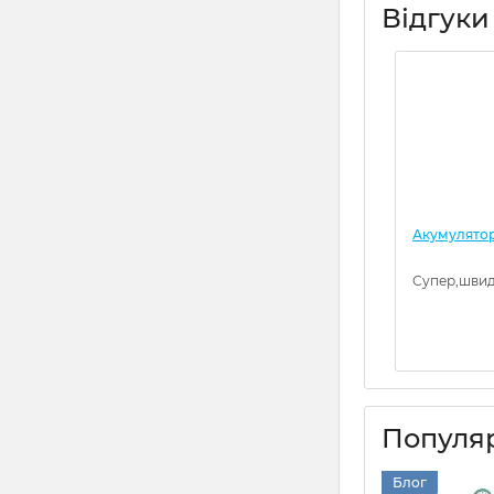
Відгуки
Акумулятор 
Супер,швид
Популяр
Блог