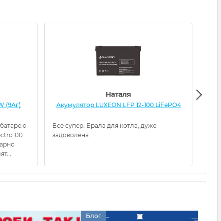
Наталя
W (9Aг)
Акумулятор LUXEON LFP 12-100 LiFePO4
Ак
 батарею
Все супер. Брала для котла, дуже
Прац
ectro100
задоволена
гарно
т...
Блог