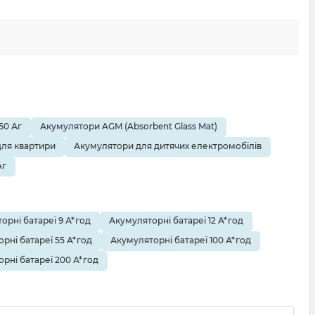
50 Аг
Акумулятори AGM (Absorbent Glass Mat)
ля квартири
Акумулятори для дитячих електромобілів
Аг
орні батареї 9 А*год
Акумуляторні батареї 12 А*год
рні батареї 55 А*год
Акумуляторні батареї 100 А*год
рні батареї 200 А*год