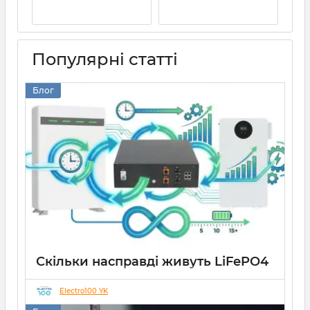
Популярні статті
Блог
Скільки насправді живуть LiFePO4
акумулятори: вся правда про
цикли заряду-розряду
Electro100 YK