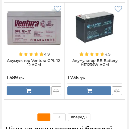
4.9
4.9
Акумулятор Ventura GPL 12-
Акумулятор BB Battery
12 AGM
HR1234W AGM
1 589
1 736
грн
грн
1
2
вперед »