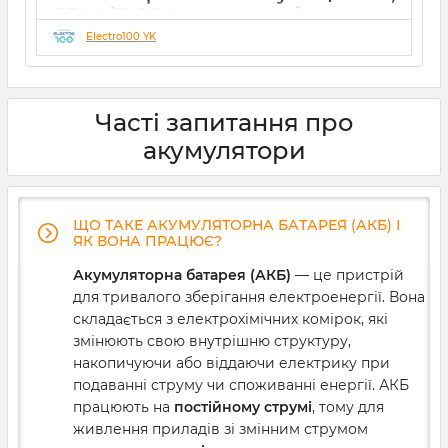
GEL, LiFePO4 акумуляторів
Electro100 YK
21 12 2024
0
Часті запитання про
акумулятори
ЩО ТАКЕ АКУМУЛЯТОРНА БАТАРЕЯ (АКБ) І
ЯК ВОНА ПРАЦЮЄ?
Акумуляторна батарея (АКБ)
— це пристрій
для тривалого зберігання електроенергії. Вона
складається з електрохімічних комірок, які
змінюють свою внутрішню структуру,
накопичуючи або віддаючи електрику при
подаванні струму чи споживанні енергії. АКБ
працюють на
постійному струмі
, тому для
живлення приладів зі змінним струмом