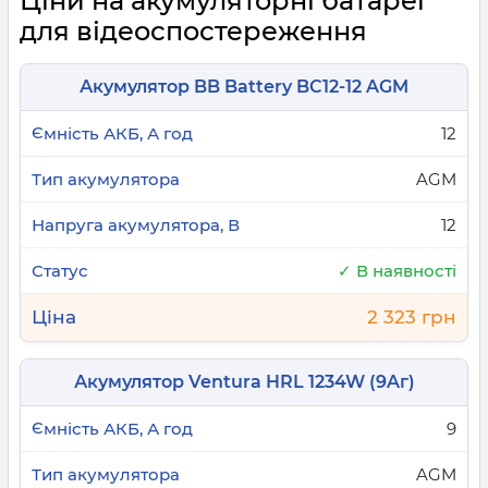
Ціни на акумуляторні батареї
для відеоспостереження
Акумулятор BB Battery BС12-12 AGM
12
AGM
12
✓ В наявності
2 323 грн
Акумулятор Ventura HRL 1234W (9Aг)
9
AGM