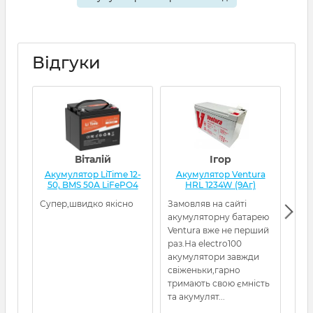
Відгуки
Віталій
Ігор
Акумулятор LiTime 12-
Акумулятор Ventura
А
50, BMS 50А LiFePO4
HRL 1234W (9Aг)
L
Супер,швидко якісно
Замовляв на сайті
Все
акумуляторну батарею
кот
Ventura вже не перший
раз.На electro100
акумулятори завжди
свіженьки,гарно
тримають свою ємність
та акумулят...