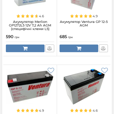
4.6
4.9
Акумулятор Merlion
Акумулятор Ventura GP 12-5
GP1272L5 12V 7,2 Ah AGM
AGM
(специфічні клеми L5)
590
685
грн
грн
4.9
4.6