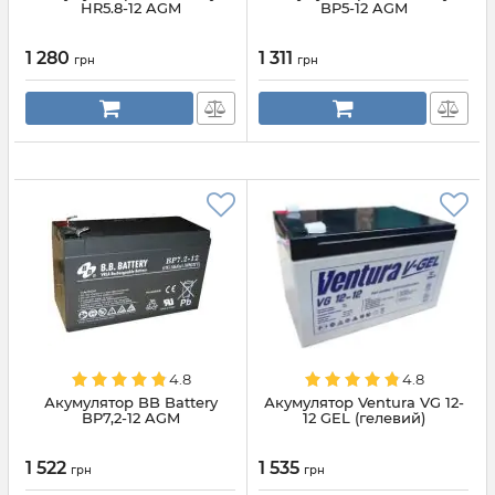
HR5.8-12 AGM
BP5-12 AGM
1 280
1 311
грн
грн
4.8
4.8
Акумулятор BB Battery
Акумулятор Ventura VG 12-
BP7,2-12 AGM
12 GEL (гелевий)
1 522
1 535
грн
грн