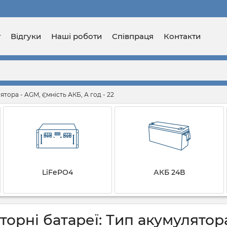
г
Відгуки
Наші роботи
Співпраця
Контакти
ятора - AGM, Ємність АКБ, А год - 22
LiFePO4
АКБ 24В
орні батареї: Тип акумулятора