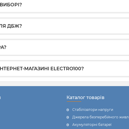
 ВИБОРІ?
ЛЯ ДБЖ?
РА?
ІНТЕРНЕТ-МАГАЗИНІ ELECTRO100?
н
Каталог товарів
Стабілізатори напруги
Джерела безперебійного живл
Акумуляторні батареї