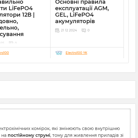
авильно
Основні правила
ати LiFePO4
експлуатації AGM,
лятори 12В |
GEL, LiFePO4
довно,
акумуляторів
ельно,
21 12 2024
0
сування
025
0
tro100
Electro100 YK
ектрохімічних комірок, які змінюють свою внутрішню
ь на
постійному струмі
, тому для живлення приладів зі