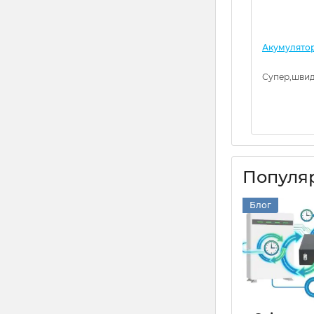
Акумулятор 
Супер,швид
Популяр
Блог