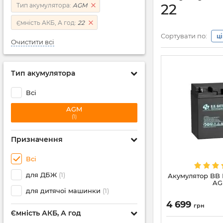
22
Тип акумулятора:
AGM
Ємність АКБ, А год:
22
Сортувати по:
ц
Очистити всі
Тип акумулятора
Всі
AGM
(1)
Призначення
Всі
для ДБЖ
(1)
Акумулятор BB B
AG
для дитячої машинки
(1)
4 699
грн
Ємність АКБ, А год