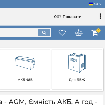
Ua
0
6
7
Показати
0
АКБ 48В
Для ДБЖ
 - AGM, Ємність АКБ, А год -