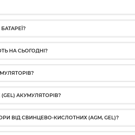
практичні поради для
паралельного та
послідовного підключення,
балансування і балансири.
БАТАРЕЇ?
ТЬ НА СЬОГОДНІ?
УМУЛЯТОРІВ?
 (GEL) АКУМУЛЯТОРІВ?
ОРИ ВІД СВИНЦЕВО-КИСЛОТНИХ (AGM, GEL)?