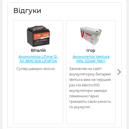
Відгуки
Віталій
Ігор
Акумулятор LiTime 12-
Акумулятор Ventura
А
50, BMS 50А LiFePO4
HRL 1234W (9Aг)
L
Супер,швидко якісно
Замовляв на сайті
Все
акумуляторну батарею
кот
Ventura вже не перший
раз.На electro100
акумулятори завжди
свіженьки,гарно
тримають свою ємність
та акумулят...