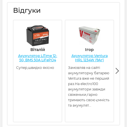
Відгуки
Віталій
Ігор
Акумулятор LiTime 12-
Акумулятор Ventura
А
50, BMS 50А LiFePO4
HRL 1234W (9Aг)
L
Супер,швидко якісно
Замовляв на сайті
Все
акумуляторну батарею
кот
Ventura вже не перший
раз.На electro100
акумулятори завжди
свіженьки,гарно
тримають свою ємність
та акумулят...