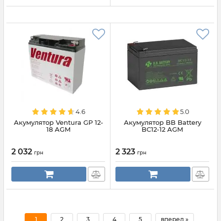
4.6
5.0
Акумулятор Ventura GP 12-
Акумулятор BB Battery
18 AGM
BС12-12 AGM
2 032
2 323
грн
грн
1
2
3
4
5
вперед »