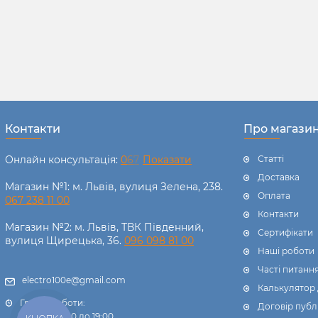
Контакти
Про магази
Онлайн консультація:
0
6
7
Показати
Статті
Доставка
Магазин №1: м. Львів, вулиця Зелена, 238.
Оплата
067 238 11 00
Контакти
Магазин №2: м. Львів, ТВК Південний,
Сертифікати
вулиця Щирецька, 36.
096 098 81 00
Наші роботи
Часті питанн
electro100e@gmail.com
Калькулятор
Графік роботи:
Договір публ
Пн-Пт: з 9:00 до 19:00