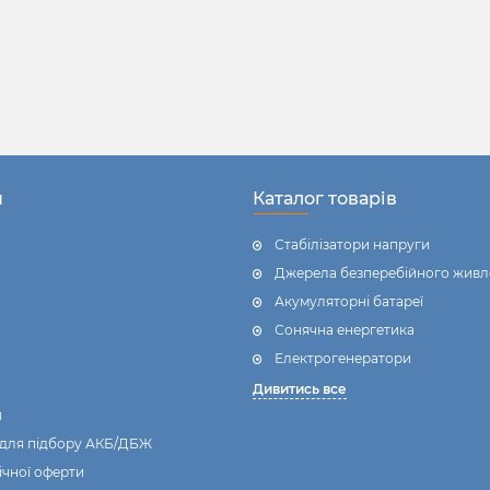
н
Каталог товарів
Стабілізатори напруги
Джерела безперебійного живл
Акумуляторні батареї
Сонячна енергетика
Електрогенератори
Дивитись все
я
 для підбору АКБ/ДБЖ
ічної оферти