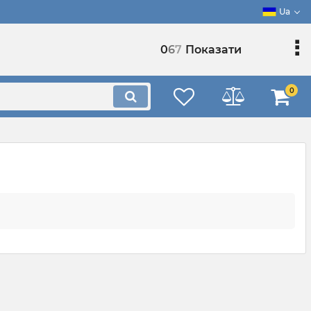
Ua
0
6
7
Показати
0