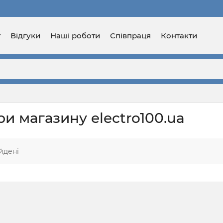
г
Відгуки
Наші роботи
Співпраця
Контакти
ри магазину electro100.ua
йдені