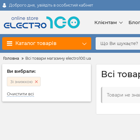
Доброго дня,
увійдіть в особистий кабінет
Клієнтам
Бло
Каталог товарів
Головна
Всі товари магазину electro100.ua
Ви вибрали:
Всі това
Зі знижкою
Очистити всі
Товари не зна