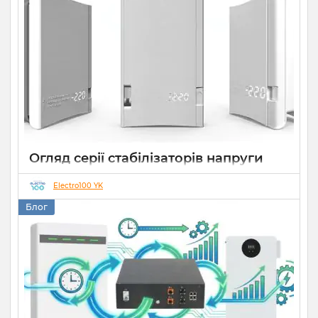
Огляд серії стабілізаторів напруги
Елекс АНТС: більше ніж просто
захист
Electro100 YK
Блог
22 07 2026
0
10 хвилин