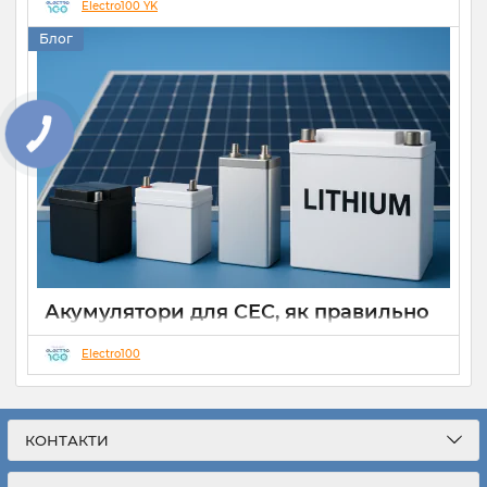
Electro100 YK
14 10 2025
0
Блог
КНОПКА
ЗВ'ЯЗКУ
Акумулятори для СЕС, як правильно
вибрати
Electro100
28 09 2025
0
Звичним явищем є мережеві сонячні електростанції(СЕС)
класичного типу, що працюють на моментальну
генерацію для споживання чи передавання у загальну
КОНТАКТИ
електромережу. Такі СЕС відносно дешеві, прості,
компактніші та достатньо ефективні, що є їх невід’ємною