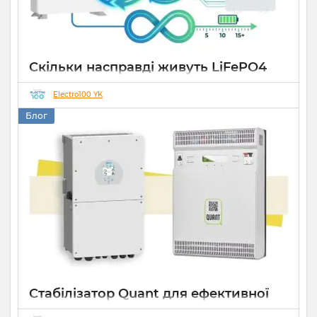
Скільки насправді живуть LiFePO4
акумулятори: вся правда про цикли
заряду-розряду
Electro100 YK
Блог
05 02 2026
0
7 хвилин
Стабілізатор Quant для ефективної
роботи СЕС