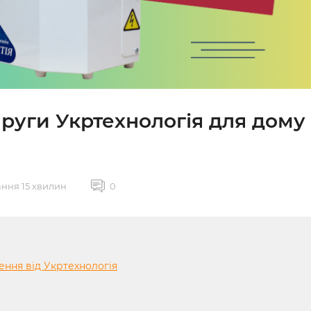
пруги Укртехнологія для дому
ання 15 хвилин
0
ення від Укртехнологія