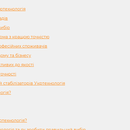
кртехнологія
адів
вибір
орма з кращою точністю
рофесійних споживачів
дому та бізнесу
ливих до якості
точності
 стабілізаторів Укртехнологія
огія?
ртехнологія?
нологія та як зробити правильний вибір