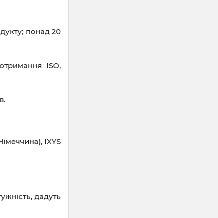
дукту; понад 20
отримання ISO,
в.
імеччина), IXYS
жність, дадуть