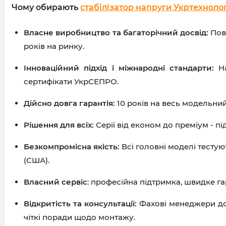
Чому обирають
стабілізатор напруги Укртехнолог
Власне виробництво та багаторічний досвід:
Повн
років на ринку.
Інноваційний підхід і міжнародні стандарти:
На
сертифікати УкрСЕПРО.
Дійсно довга гарантія:
10 років на весь модельний
Рішення для всіх:
Серії від економ до преміум - під
Безкомпромісна якість:
Всі головні моделі тестую
(США).
Власний сервіс
: професійна підтримка, швидке га
Відкритість та консультації:
Фахові менеджери до
чіткі поради щодо монтажу.