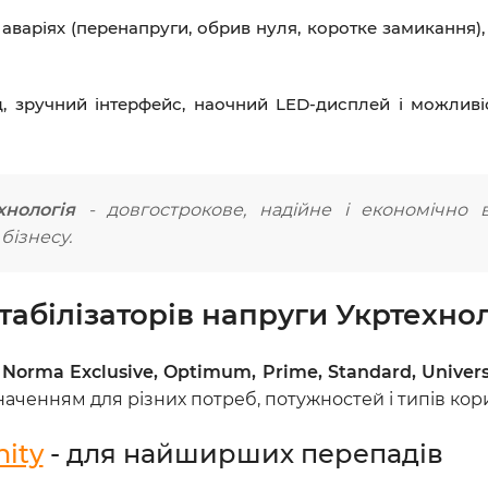
варіях (перенапруги, обрив нуля, коротке замикання),
, зручний інтерфейс, наочний LED-дисплей і можливі
хнологія
- довгострокове, надійне і економічно 
бізнесу.
табілізаторів напруги Укртехно
, Norma Exclusive, Optimum, Prime, Standard, Univer
аченням для різних потреб, потужностей і типів кори
nity
- для найширших перепадів