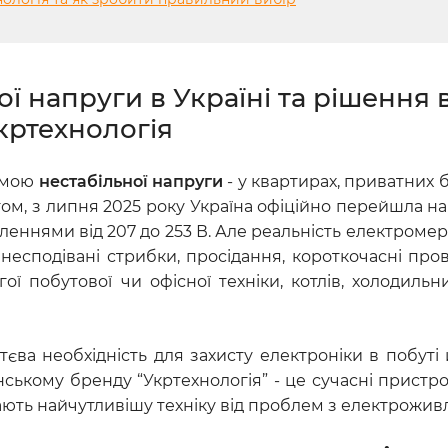
 напруги в Україні та рішення в
кртехнологія
лемою
нестабільної напруги
- у квартирах, приватних б
артом, з липня 2025 року Україна офіційно перейшла 
леннями від 207 до 253 В. Але реальність електроме
 несподівані стрибки, просідання, короткочасні про
 побутової чи офісної техніки, котлів, холодильник
тєва необхідність для захисту електроніки в побуті 
ському бренду “Укртехнологія” - це сучасні пристро
ють найчутливішу техніку від проблем з електрожив