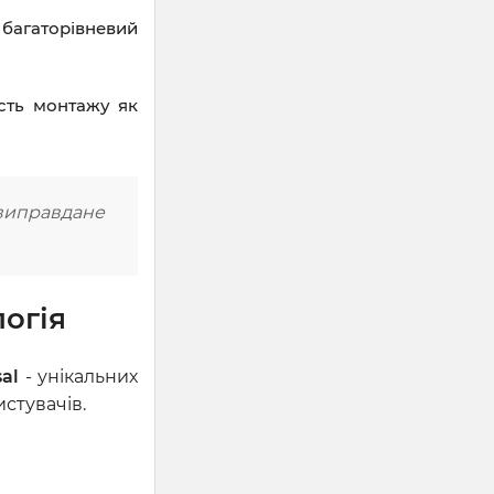
 багаторівневий
сть монтажу як
виправдане
логія
sal
- унікальних
стувачів.