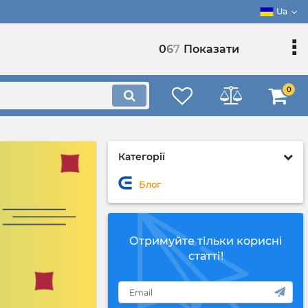
Ua
0
6
7
Показати
0
Категорії
Блог
Отримуйте тільки корисні
статті!