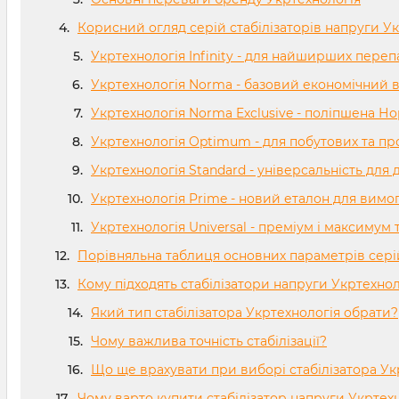
Корисний огляд серій стабілізаторів напруги У
Укртехнологія Infinity - для найширших переп
Укртехнологія Norma - базовий економічний 
Укртехнологія Norma Exclusive - поліпшена Н
Укртехнологія Optimum - для побутових та п
Укртехнологія Standard - універсальність для 
Укртехнологія Prime - новий еталон для вимог
Укртехнологія Universal - преміум і максимум 
Порівняльна таблиця основних параметрів серій
Кому підходять стабілізатори напруги Укртехнол
Який тип стабілізатора Укртехнологія обрати?
Чому важлива точність стабілізації?
Що ще врахувати при виборі стабілізатора Ук
Чому варто купити стабілізатор напруги Укртех