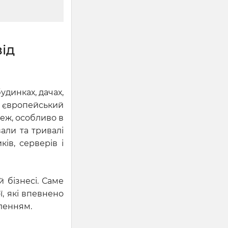
ід
удинках, дачах,
на європейський
реж, особливо в
вали та тривалі
ів, серверів і
й бізнесі. Саме
ї, які впевнено
ленням.