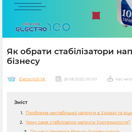
Як обрати стабілізатори на
бізнесу
Electro100 YK
26 08 2025, 00:00
Час чит
Зміст
Проблема нестабільної напруги в Україні та ріш
Чому саме стабілізатор напруги Укртехнологія?
Основні переваги бренду Укртехнологія