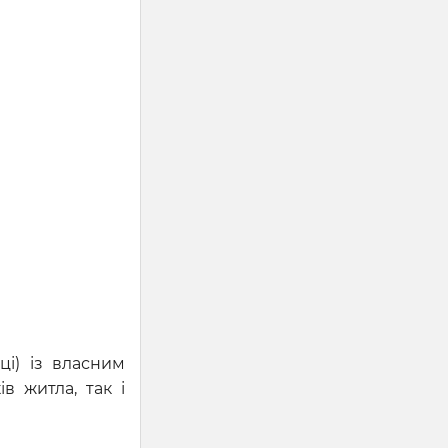
ці) із власним
в житла, так і