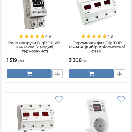
4.9
4.9
Реле напруги DigiTOP VP-
Перемикач фаз DigiTOP
63А M2W (2 модулі,
PS-40A (вибір пріоритетної
термозахист)
фази)
1 519
3 308
грн
грн