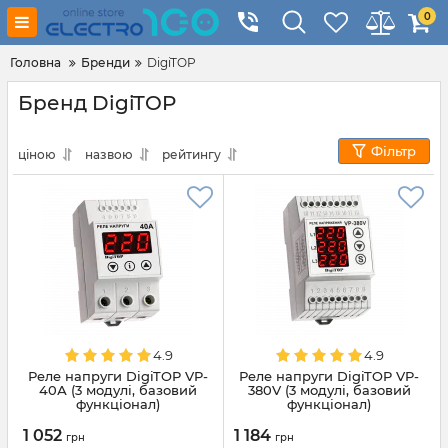
0
Головна
Бренди
DigiTOP
Бренд DigiTOP
Фільтр
ціною
назвою
рейтингу
4.9
4.9
Реле напруги DigiTOP VP-
Реле напруги DigiTOP VP-
40А (3 модулі, базовий
380V (3 модулі, базовий
функціонал)
функціонал)
1 052
1 184
грн
грн