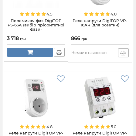
4.9
4.8
Перемикач фаз DigiTOP
Реле напруги DigiTOP VP-
PS-63A (вибір пріоритетної
16AR (для розетки)
фази)
3 718
866
грн
грн
Немає в наявності
4.8
5.0
Реле напруги DigiTOP VP-
Реле напруги DigiTOP VP-