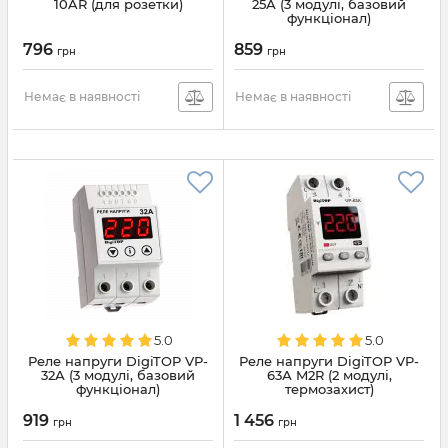
10AR (для розетки)
25А (3 модулі, базовий
функціонал)
796
859
грн
грн
Немає в наявності
Немає в наявності
5.0
5.0
Реле напруги DigiTOP VP-
Реле напруги DigiTOP VP-
32А (3 модулі, базовий
63А M2R (2 модулі,
функціонал)
термозахист)
919
1 456
грн
грн