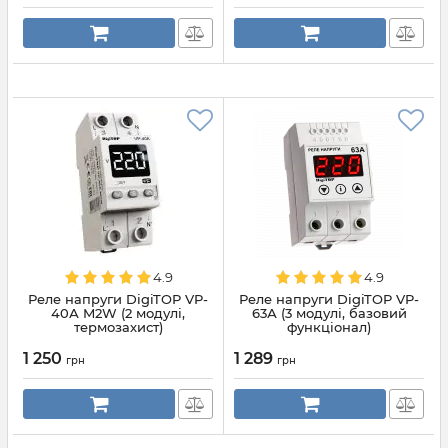
4.9
4.9
Реле напруги DigiTOP VP-
Реле напруги DigiTOP VP-
40А M2W (2 модулі,
63А (3 модулі, базовий
термозахист)
функціонал)
1 250
1 289
грн
грн