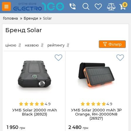
0
Головна
Бренди
Solar
Бренд Solar
Фільтр
ціною
назвою
рейтингу
4.9
4.9
УМБ Solar 20000 mAh
УМБ Solar 20000 mAh 3P
Black (26923)
Orange, RH-20000N8
(26927)
1 950
2 480
грн
грн