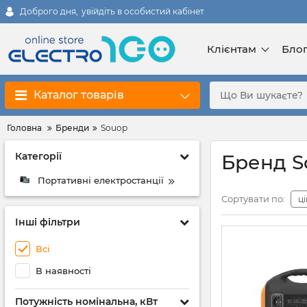
Доброго дня,
увійдіть в особистий кабінет
Клієнтам
Бло
Каталог товарів
Головна
Бренди
Souop
Категорії
Бренд S
Портативні електростанції
Сортувати по:
ц
Інші фільтри
Всі
В наявності
Потужність номінальна, кВт