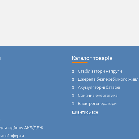
н
Каталог товарів
Стабілізатори напруги
Джерела безперебійного живл
Акумуляторні батареї
Сонячна енергетика
Електрогенератори
Дивитись все
я
 для підбору АКБ/ДБЖ
ічної оферти