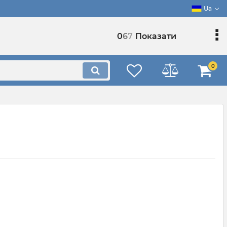
Ua
0
6
7
Показати
0