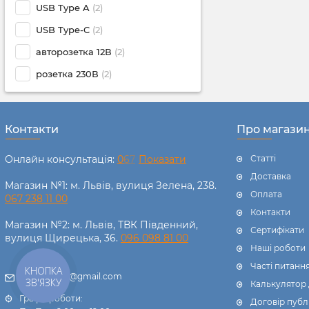
USB Type A
(2)
USB Type-C
(2)
авторозетка 12В
(2)
розетка 230В
(2)
Контакти
Про магази
Онлайн консультація:
0
6
7
Показати
Статті
Доставка
Магазин №1: м. Львів, вулиця Зелена, 238.
Оплата
067 238 11 00
Контакти
Магазин №2: м. Львів, ТВК Південний,
Сертифікати
вулиця Щирецька, 36.
096 098 81 00
Наші роботи
Часті питанн
КНОПКА
electro100e@gmail.com
ЗВ'ЯЗКУ
Калькулятор
Графік роботи:
Договір публ