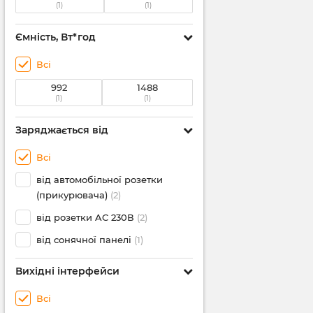
(1)
(1)
Ємність, Вт*год
Всі
992
1488
(1)
(1)
Заряджається від
Всі
від автомобільної розетки
(прикурювача)
(2)
від розетки AC 230В
(2)
від сонячної панелі
(1)
Вихідні інтерфейси
Всі