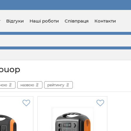
г
Відгуки
Наші роботи
Співпраця
Контакти
ouop
іною
назвою
рейтингу