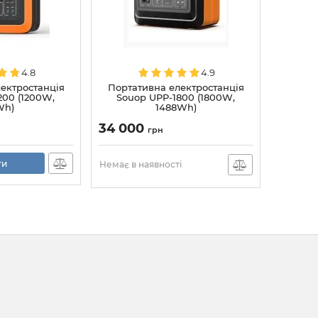
4.8
4.9
ектростанція
Портативна електростанція
200 (1200W,
Souop UPP-1800 (1800W,
Wh)
1488Wh)
34 000
грн
ти
Немає в наявності