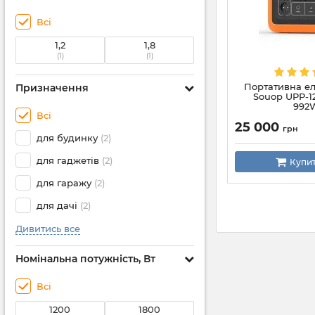
Всі
1,2
1,8
(1)
(1)
Портативна ел
Призначення
Souop UPP-1
992
Всі
25 000
грн
для будинку
(2)
для гаджетів
(2)
Купи
для гаражу
(2)
для дачі
(2)
Дивитись все
Номінальна потужність, Вт
Всі
1200
1800