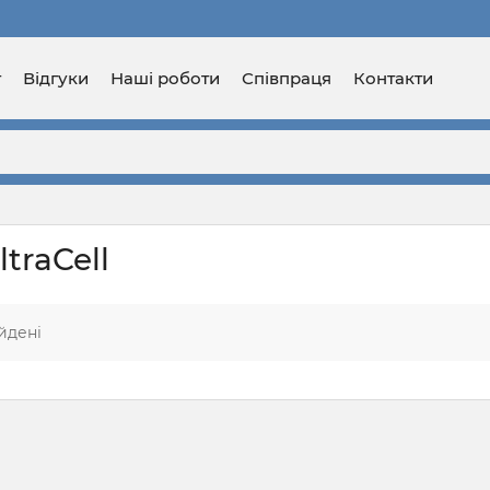
г
Відгуки
Наші роботи
Співпраця
Контакти
traCell
йдені