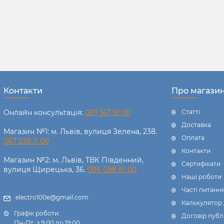
Контакти
Про магази
Онлайн консультація:
097 147 91 00
Статті
Доставка
Магазин №1: м. Львів, вулиця Зелена, 238.
Оплата
067 238 11 00
Контакти
Магазин №2: м. Львів, ТВК Південний,
Сертифікати
вулиця Щирецька, 36.
096 098 81 00
Наші роботи
Часті питанн
electro100e@gmail.com
Калькулятор
Графік роботи:
Договір публ
Пн-Пт: з 9:00 до 19:00