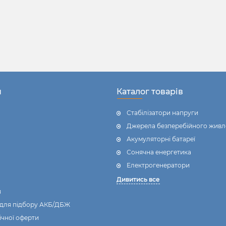
н
Каталог товарів
Стабілізатори напруги
Джерела безперебійного живл
Акумуляторні батареї
Сонячна енергетика
Електрогенератори
Дивитись все
я
 для підбору АКБ/ДБЖ
ічної оферти