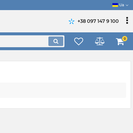
Ua
+38 097 147 9 100
0