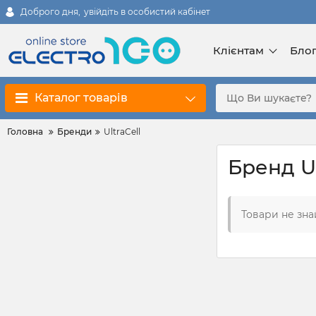
Доброго дня,
увійдіть в особистий кабінет
Клієнтам
Бло
Каталог товарів
Головна
Бренди
UltraCell
Бренд Ul
Товари не зна