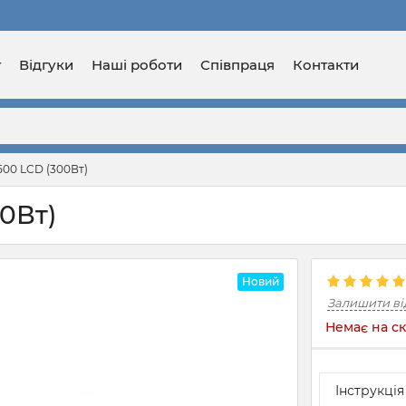
г
Відгуки
Наші роботи
Співпраця
Контакти
00 LCD (300Вт)
0Вт)
Новий
Залишити ві
Немає на ск
Інструкці