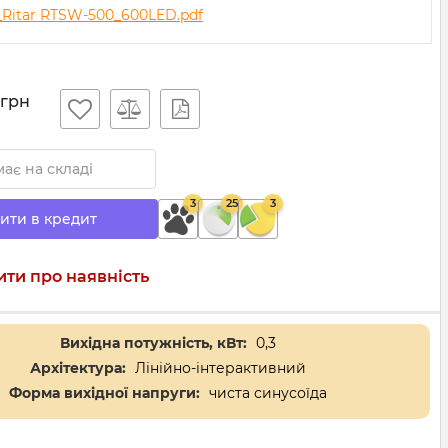
Ritar RTSW-500_600LED.pdf
грн
ає на складі
3
25
3
ити в кредит
ти про наявність
Вихідна потужність, кВт:
0,3
Архітектура:
Лінійно-інтерактивний
Форма вихідної напруги:
чиста синусоїда