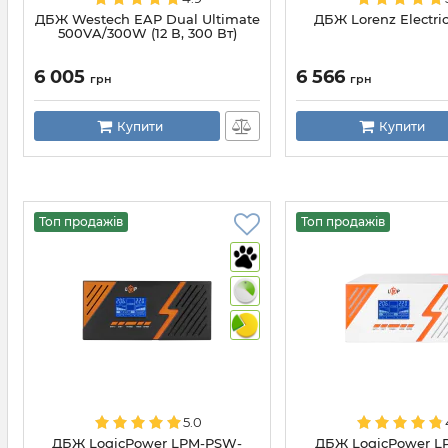
ДБЖ Westech EAP Dual Ultimate
ДБЖ Lorenz Electri
500VA/300W (12 В, 300 Вт)
6 005
6 566
грн
грн
Купити
Купити
Топ продажів
Топ продажів
5.0
ДБЖ LogicPower LPM-PSW-
ДБЖ LogicPower L