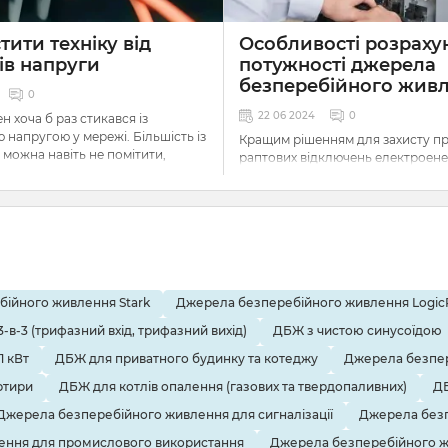
тити техніку від
Особливості розраху
ів напруги
потужності джерела
безперебійного жив
0
22 06 2024
0
н хоча б раз стикався із
 напругою у мережі. Більшість із
Кращим рішенням для захисту пр
 можна навіть не помітити,
раптових відключень електроенер
и надто незначні, щоб мати
джерела безперебійного живле
оту приладів навколо нас, але
Вони швидко подають струм від
кі, що призводять до проблем.
акумуляторів, забезпечуючи авт
роботу обладнання. Їх можна
використовувати самостійно чи 
 на те, що в наш час виробники
генераторами або сонячними ба
 в техніку вбудовані
Щоб всі пристрої завжди працюв
 вони не дають повноцінного
штатному режимі, вам необхідно
ійного живлення Stark
Джерела безперебійного живлення Logi
 деяких моделях їх і зовсім нема.
розрахувати потужність ДБЖ і в
-в-3 (трифазний вхід, трифазний вихід)
ДБЖ з чистою синусоїдою
оптимальну місткість акумулятор
тити техніку від перепадів
Розбираємося, як це зробити та 
1 кВт
ДБЖ для приватного будинку та котеджу
Джерела безпер
акій ситуації на допомогу
критичних помилок при виборі
абілізатори напруги та реле.
ртири
ДБЖ для котлів опалення (газових та твердопаливних)
ДБ
безперебійника.
Джерела безперебійного живлення для сигналізації
Джерела безп
ення для промислового використання
Джерела безперебійного ж