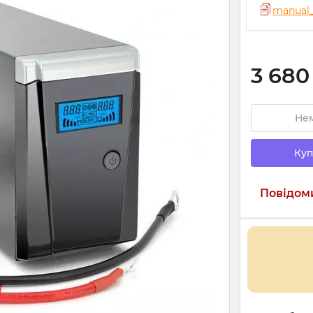
manual_
3 680
Нем
Куп
Повідоми