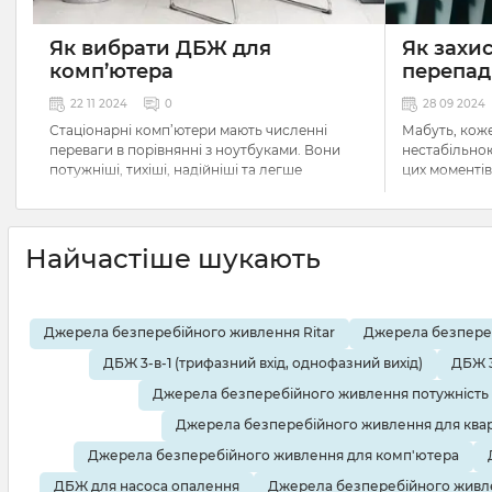
Як вибрати ДБЖ для
Як захис
комп’ютера
перепад
22 11 2024
0
28 09 2024
Стаціонарні комп’ютери мають численні
Мабуть, коже
переваги в порівнянні з ноутбуками. Вони
нестабільною
потужніші, тихіші, надійніші та легше
цих моментів
піддаються модифікації. Але всі ці плюси
оскільки вон
зводяться до нуля, коли в електромережі
вплив на роб
немає струму. Щобільше, навіть порівняно
бувають і та
малі коливання напруги можуть негативно
Найчастіше шукають
впливати на їх роботу, спричиняючи раптову
Не дивлячись
втрату незбережених даних. Щоб розв’язати
встановлюють
цю проблему, вам необхідно знати, як
контролери,
вибрати ДБЖ для комп’ютера. У цій статті ми
Джерела безперебійного живлення Ritar
Джерела безпереб
захисту, а на
докладно розкажемо про основні
ДБЖ 3-в-1 (трифазний вхід, однофазний вихід)
ДБЖ 3
характеристики безперебійників, критерії їх
Як тоді захис
вибору та про схему під’єднання приладу.
Джерела безперебійного живлення потужність 
напруги? В т
приходять ст
Джерела безперебійного живлення для ква
Джерела безперебійного живлення для комп'ютера
ДБЖ для насоса опалення
Джерела безперебійного живл