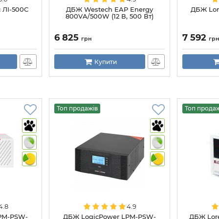
c ЛІ-500С
ДБЖ Westech EAP Energy
ДБЖ Lore
800VA/500W (12 В, 500 Вт)
6 825
7 592
грн
гр
Купити
Топ продажів
Топ прода
4.8
4.9
PM-PSW-
ДБЖ LogicPower LPM-PSW-
ДБЖ Lore