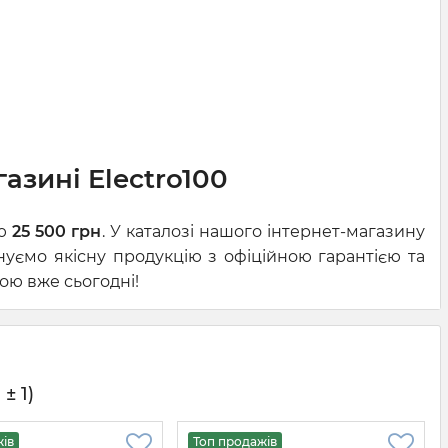
газині Electro100
ою
25 500 грн
. У каталозі нашого інтернет-магазину
нуємо якісну продукцію з офіційною гарантією та
ою вже сьогодні!
± 1)
жів
Топ продажів