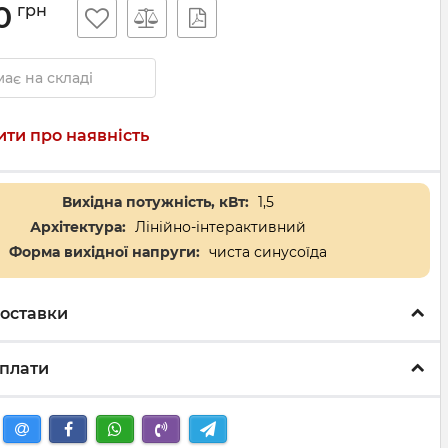
0
грн
ає на складі
ти про наявність
Вихідна потужність, кВт:
1,5
Архітектура:
Лінійно-інтерактивний
Форма вихідної напруги:
чиста синусоїда
оставки
плати