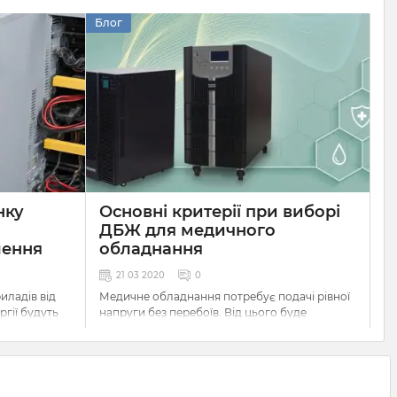
Блог
нку
Основні критерії при виборі
ДБЖ для медичного
лення
обладнання
21 03 2020
0
иладів від
Медичне обладнання потребує подачі рівної
гії будуть
напруги без перебоїв. Від цього буде
ння
(ДБЖ).
залежати довговічність та ефективність
роботи даних приладів. Тому ups для
ономну
медичного обладнання вибирається
ретельно та згідно певних параметрів. На що
разом з
варто звернути першочерг