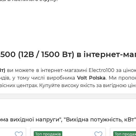
00 (12В / 1500 Вт) в інтернет-ма
Вт)
ви можете в інтернет-магазині Electro100 за цін
ндів, у тому числі виробника
Volt Polska
. Ми пропо
сних центрах. Купуйте високу якість за вигідною цін
 вихідної напруги", "Вихідна потужність, кВт" 
Топ продажів
Топ прода