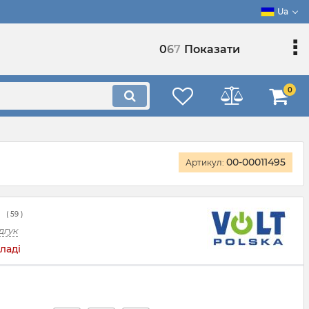
Ua
0
6
7
Показати
0
00-00011495
Артикул:
(
59
)
дгук
ладі