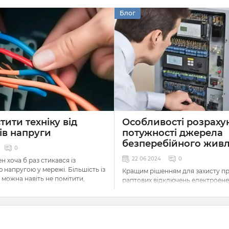
Блог
тити техніку від
Особливості розраху
ів напруги
потужності джерела
безперебійного жив
0
22 06 2024
0
н хоча б раз стикався із
 напругою у мережі. Більшість із
Кращим рішенням для захисту пр
 можна навіть не помітити,
раптових відключень електроенер
и надто незначні, щоб мати
джерела безперебійного живле
оту приладів навколо нас, але
Вони швидко подають струм від
кі, що призводять до проблем.
акумуляторів, забезпечуючи авт
роботу обладнання. Їх можна
використовувати самостійно чи 
 на те, що в наш час виробники