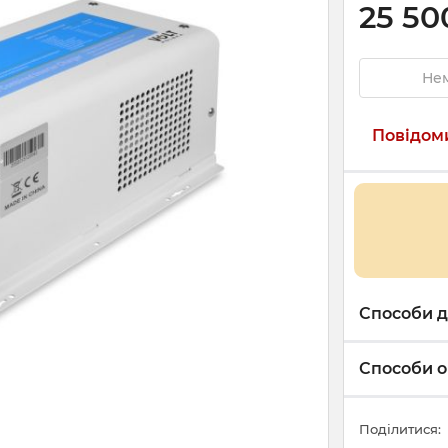
25 50
Нем
Повідоми
Способи д
Способи о
Поділитися: