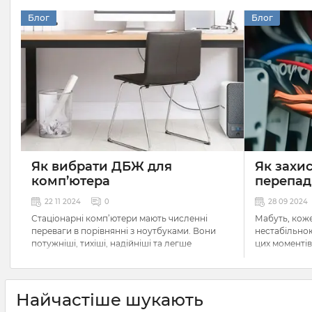
Блог
Блог
Як вибрати ДБЖ для
Як захис
комп’ютера
перепад
22 11 2024
0
28 09 2024
Стаціонарні комп’ютери мають численні
Мабуть, коже
переваги в порівнянні з ноутбуками. Вони
нестабільною
потужніші, тихіші, надійніші та легше
цих моментів
піддаються модифікації. Але всі ці плюси
оскільки вон
зводяться до нуля, коли в електромережі
вплив на роб
немає струму. Щобільше, навіть порівняно
бувають і та
малі коливання напруги можуть негативно
Найчастіше шукають
впливати на їх роботу, спричиняючи раптову
Не дивлячись