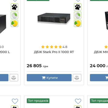
5.0
4.8
2000 L
ДБЖ Stark Pro II 1000 RT
ДБЖ MH
26 805
24 000
грн
Купити
Топ продажів
Топ прода