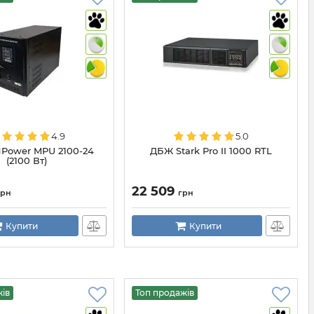
4.9
5.0
Power MPU 2100-24
ДБЖ Stark Pro II 1000 RTL
(2100 Вт)
22 509
грн
грн
Купити
Купити
жів
Топ продажів