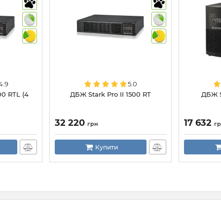
4.9
5.0
00 RTL (4
ДБЖ Stark Pro II 1500 RT
ДБЖ S
32 220
17 632
грн
г
Купити