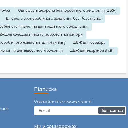
тареями.
али в
 правильно
cPower
Однофазні джерела безперебійного живлення (ДБЖ)
изначити
Джерела безперебійного живлення без Розетка EU
ної батареї.
як уникнути
ебійного живлення для медичного обладнання
Ж для холодильника та морозильної камери
еребійного живлення для майнінгу
ДБЖ для сервера
ивлення для відеоспостереження
ДБЖ для квартири 3 кВт
Підписка
Отримуйте тільки корисні статті!
ення
Підписатися
Ми у соцмережах: