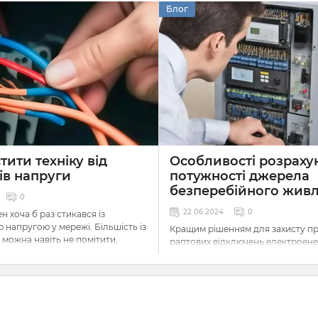
Блог
тити техніку від
Особливості розраху
ів напруги
потужності джерела
безперебійного жив
0
22 06 2024
0
н хоча б раз стикався із
 напругою у мережі. Більшість із
Кращим рішенням для захисту пр
 можна навіть не помітити,
раптових відключень електроенер
и надто незначні, щоб мати
джерела безперебійного живле
оту приладів навколо нас, але
Вони швидко подають струм від
кі, що призводять до проблем.
акумуляторів, забезпечуючи авт
роботу обладнання. Їх можна
використовувати самостійно чи 
 на те, що в наш час виробники