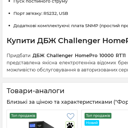
Пуск постійного струму
Порт зв'язку: RS232, USB
Додаткові комплектуючі: плата SNMP (простий пр
Купити ДБЖ Challenger HomePr
Придбати
ДБЖ Challenger HomePro 10000 RT11
представлена якісна електротехніка відомих бре
можливістю обслуговування в авторизованих серві
Товари-аналоги
Близькі за ціною та характеристиками ("Форма
Топ продажів
Топ продажів
Новий