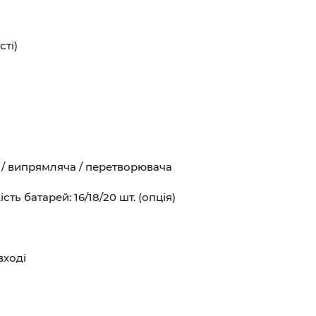
ті)
/ випрямляча / перетворювача
ть батарей: 16/18/20 шт. (опція)
вході