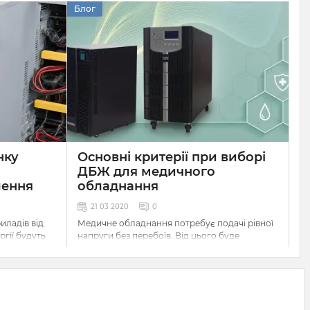
Блог
нку
Основні критерії при виборі
ДБЖ для медичного
лення
обладнання
21 03 2020
0
иладів від
Медичне обладнання потребує подачі рівної
гії будуть
напруги без перебоїв. Від цього буде
ння
(ДБЖ).
залежати довговічність та ефективність
роботи даних приладів. Тому ups для
ономну
медичного обладнання вибирається
ретельно та згідно певних параметрів. На що
разом з
варто звернути першочерг