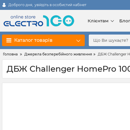
Доброго дня,
увійдіть в особистий кабінет
Клієнтам
Бло
Каталог товарів
Головна
Джерела безперебійного живлення
ДБЖ Challenger H
ДБЖ Challenger HomePro 100