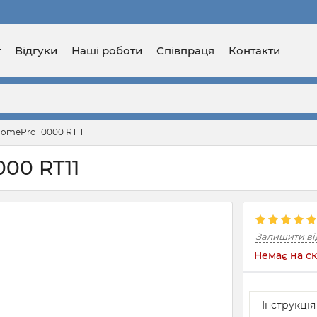
г
Відгуки
Наші роботи
Співпраця
Контакти
omePro 10000 RT11
00 RT11
Залишити ві
Немає на ск
Інструкці