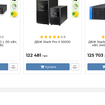
5.0
4.9
 L (10 кВт,
ДБЖ Stark Pro II 10000
ДБЖ Stark P
АБ)
кВт, 240
122 481
125 703
грн
Купити