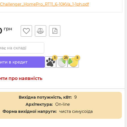
Challenger_HomePro_RT11_6-10KVa_1-1ph.pdf
0
грн
ає на складі
5
25
5
ити в кредит
ти про наявність
Вихідна потужність, кВт:
9
Архітектура:
On-line
Форма вихідної напруги:
чиста синусоїда