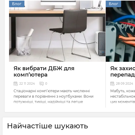
Блог
Блог
Як вибрати ДБЖ для
Як захис
комп’ютера
перепад
22 11 2024
0
28 09 2024
Стаціонарні комп’ютери мають численні
Мабуть, коже
переваги в порівнянні з ноутбуками. Вони
нестабільною
потужніші, тихіші, надійніші та легше
цих моментів
піддаються модифікації. Але всі ці плюси
оскільки вон
зводяться до нуля, коли в електромережі
вплив на роб
немає струму. Щобільше, навіть порівняно
бувають і та
малі коливання напруги можуть негативно
Найчастіше шукають
впливати на їх роботу, спричиняючи раптову
Не дивлячись
втрату незбережених даних. Щоб розв’язати