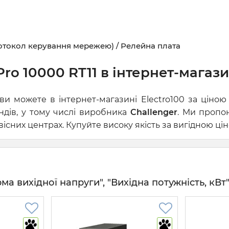
отокол керування мережею) / Релейна плата
o 10000 RT11 в інтернет-магазин
ви можете в інтернет-магазині Electro100 за ціно
ндів, у тому числі виробника
Challenger
. Ми пропо
сних центрах. Купуйте високу якість за вигідною цін
 вихідної напруги", "Вихідна потужність, кВт" 