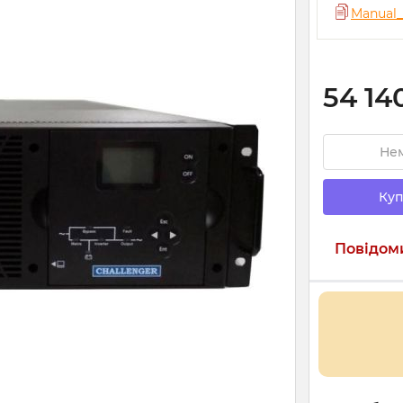
Manual_
54 14
Нем
Куп
Повідоми