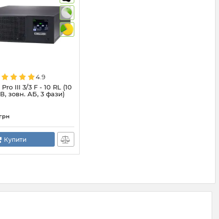
4.9
ro III 3/3 F - 10 RL (10
В, зовн. АБ, 3 фази)
грн
Купити