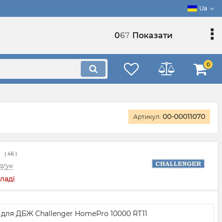
Ua
0
6
7
Показати
0
00-00011070
Артикул:
(
46
)
дгук
ладі
я для ДБЖ Challenger HomePro 10000 RT11