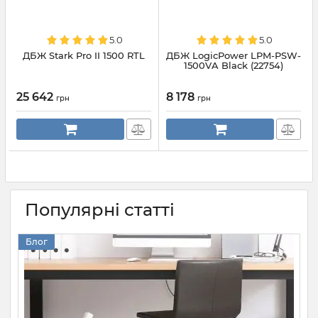
5.0
5.0
ДБЖ Stark Pro II 1500 RTL
ДБЖ LogicPower LPM-PSW-
1500VA Black (22754)
25 642
8 178
грн
грн
Популярні статті
Блог