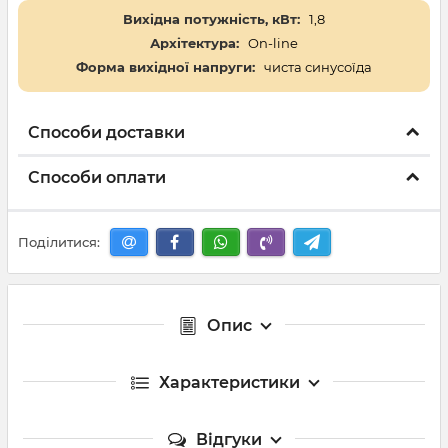
Вихідна потужність, кВт:
1,8
Архітектура:
On-line
Форма вихідної напруги:
чиста синусоїда
Способи доставки
Способи оплати
Поділитися:
Опис
Характеристики
Відгуки