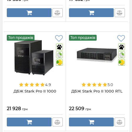
Топ продажів
Топ продажів
4.9
5.0
ДБЖ Stark Pro II 1000
ДБЖ Stark Pro II 1000 RTL
21 928
22 509
грн
грн