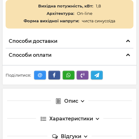
Вихідна потужність, кВт:
1,8
Архітектура:
On-line
Форма вихідної напруги:
чиста синусоїда
Способи доставки
Способи оплати
Поділитися:
Опис
Характеристики
Відгуки