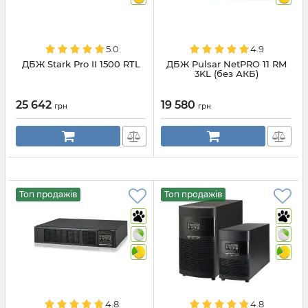
5.0
4.9
ДБЖ Stark Pro II 1500 RTL
ДБЖ Pulsar NetPRO 11 RM
3KL (без АКБ)
25 642
19 580
грн
грн
Топ продажів
Топ продажів
4.8
4.8