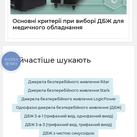
помилок при виборі безперебійника.
Основні критерії при виборі ДБЖ для
медичного обладнання
21 03 2020
0
Медичне обладнання потребує подачі рівної напруги без
перебоїв. Від цього буде залежати довговічність та
ефективність роботи даних приладів. Тому ups для
Найчастіше шукають
КНОПКА
медичного обладнання вибирається ретельно та згідно
ЗВ'ЯЗКУ
певних параметрів. На що варто звернути першочерг
Джерела безперебійного живлення Ritar
Джерела безперебійного живлення Stark
Джерела безперебійного живлення LogicPower
Однофазні джерела безперебійного живлення (ДБЖ)
ДБЖ 3-в-1 (трифазний вхід, однофазний вихід)
ДБЖ 3-в-3 (трифазний вхід, трифазний вихід)
ДБЖ з чистою синусоїдою