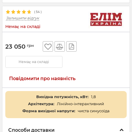
(
54
)
Залишити відгук
Немає на складі
23 050
грн
Немає на складі
Повідомити про наявність
Вихідна потужність, кВт:
1,8
Архітектура:
Лінійно-інтерактивний
Форма вихідної напруги:
чиста синусоїда
Способи доставки