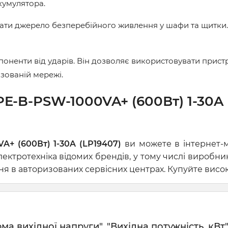
акумулятора.
вати джерело безперебійного живлення у шафи та щитки
оненти від ударів. Він дозволяє використовувати пристр
ізованій мережі.
E-B-PSW-1000VA+ (600Вт) 1-30A (
+ (600Вт) 1-30A (LP19407)
ви можете в інтернет-м
ектротехніка відомих брендів, у тому числі виробн
 в авторизованих сервісних центрах. Купуйте високу
 вихідної напруги", "Вихідна потужність, кВт" 