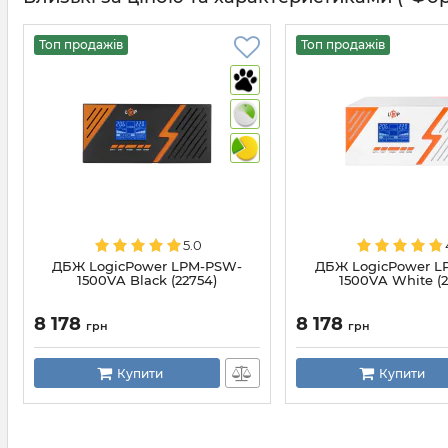
Топ продажів
Топ продажів
5.0
ДБЖ LogicPower LPM-PSW-
ДБЖ LogicPower L
1500VA Black (22754)
1500VA White (2
8 178
8 178
грн
грн
Купити
Купити