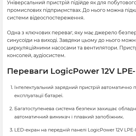
Універсальний пристрій підійде як для побутового
промислових підприємствах. До нього можна підкл
системи відеоспостереження.
Одна з ключових переваг, яку має джерело безпе
синусоїди на виході. Завдяки цьому до нього можн
циркуляційними насосами та вентилятори. Пристрі
консолей, аудіосистем.
Переваги LogicPower 12V LPE
Інтелектуальний зарядний пристрій автоматично п
експлуатації батареї.
Багатоступенева система безпеки захищає обладна
автоматичний вимикач і плавкий запобіжник.
LED-екран на передній панелі LogicPower 12V LPE