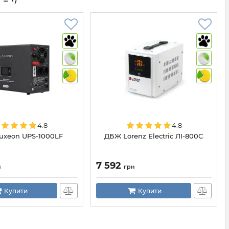
4.8
4.8
uxeon UPS-1000LF
ДБЖ Lorenz Electric ЛІ-800С
7 592
н
грн
Купити
Купити