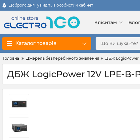
Доброго дня,
увійдіть в особистий кабінет
Клієнтам
Бло
Каталог товарів
Головна
Джерела безперебійного живлення
ДБЖ LogicPower 1
ДБЖ LogicPower 12V LPE-B-P