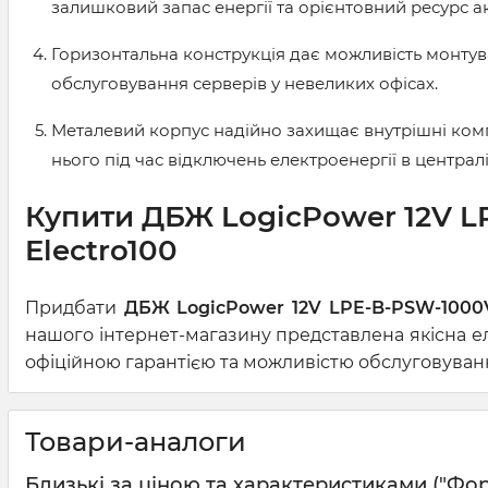
залишковий запас енергії та орієнтовний ресурс 
Горизонтальна конструкція дає можливість монту
обслуговування серверів у невеликих офісах.
Металевий корпус надійно захищає внутрішні комп
нього під час відключень електроенергії в централ
Купити ДБЖ LogicPower 12V LP
Electro100
Придбати
ДБЖ LogicPower 12V LPE-B-PSW-1000VA
нашого інтернет-магазину представлена якісна ел
офіційною гарантією та можливістю обслуговування
Товари-аналоги
Близькі за ціною та характеристиками ("Форма