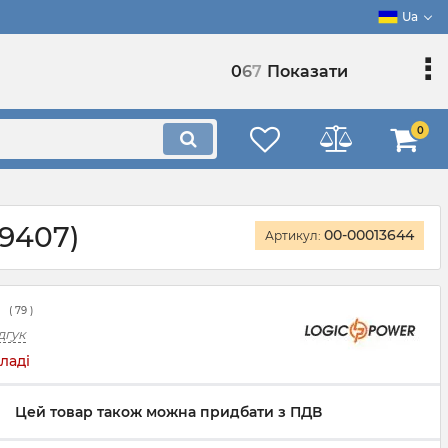
Ua
0
6
7
Показати
0
9407)
00-00013644
Артикул:
(
79
)
дгук
ладі
Цей товар також можна придбати з ПДВ