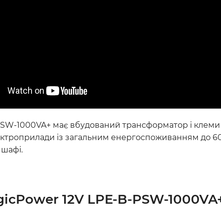
SW-1000VA+ має вбудований трансформатор і клеми дл
ктроприлади із загальним енергоспоживанням до 60
 шафі.
gicPower 12V LPE-B-PSW-1000VA