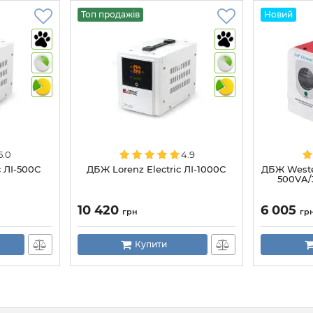
Топ продажів
Новий
5.0
4.9
c ЛІ-500С
ДБЖ Lorenz Electric ЛІ-1000С
ДБЖ Weste
500VA/3
10 420
6 005
грн
гр
Купити