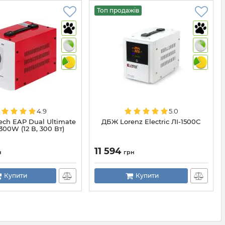
Топ продажів
4.9
5.0
ch EAP Dual Ultimate
ДБЖ Lorenz Electric ЛІ-1500С
00W (12 В, 300 Вт)
11 594
н
грн
Купити
Купити