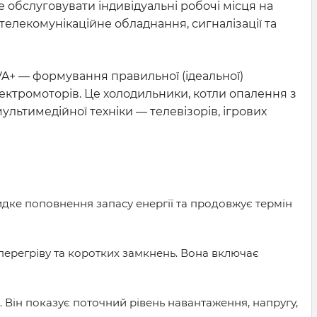
е обслуговувати індивідуальні робочі місця на
елекомунікаційне обладнання, сигналізації та
A+ — формування правильної (ідеальної)
лектромоторів. Це холодильники, котли опалення з
ьтимедійної техніки — телевізорів, ігрових
идке поповнення запасу енергії та продовжує термін
перегріву та коротких замкнень. Вона включає
 Він показує поточний рівень навантаження, напругу,