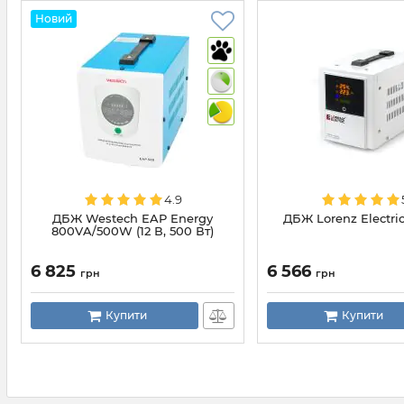
Новий
4.9
ДБЖ Westech EAP Energy
ДБЖ Lorenz Electri
800VA/500W (12 В, 500 Вт)
6 825
6 566
грн
грн
Купити
Купити