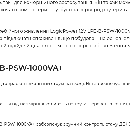
, так і для комерційного застосування. Він також мож
ючати комп’ютери, ноутбуки та сервери, роутери та т
ребійного живлення LogicPower 12V LPE-B-PSW-1000V
а підключати споживачів, що побудовані на основі е
й підійде й для автономного енергозабезпечення мул
-B-PSW-1000VA+
ідбирає оптимальний струм на вході. Він забезпечує шв
ння від надмірних коливань напруги, перевантаження, 
-B-PSW-1000VA+ забезпечує зручний контроль стану ДБЖ.