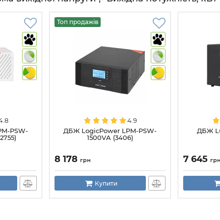
Топ продажів
4.8
4.9
PM-PSW-
ДБЖ LogicPower LPM-PSW-
ДБЖ L
2755)
1500VA (3406)
8 178
7 645
грн
гр
Купити