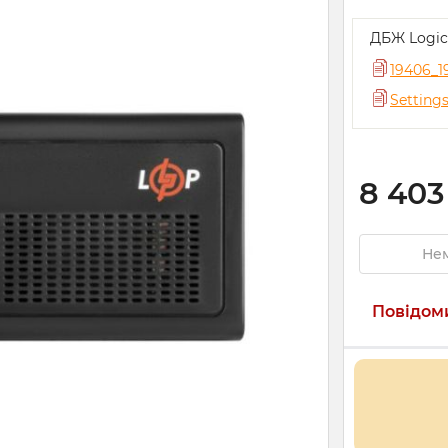
ДБЖ Logic
19406_1
Setting
8 403
Нем
Повідоми