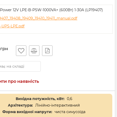
Power 12V LPE-B-PSW-1000VA+ (600Вт) 1-30A (LP19407)
9407_19408_19409_19410_19411_manual.pdf
s-UPS-LPE.pdf
грн
ає на складі
ти про наявність
Вихідна потужність, кВт:
0,6
Архітектура:
Лінійно-інтерактивний
Форма вихідної напруги:
чиста синусоїда