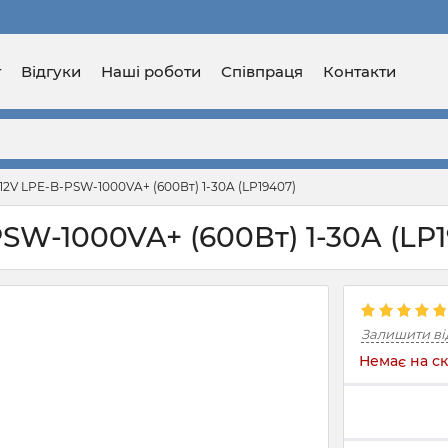
г
Відгуки
Наші роботи
Співпраця
Контакти
2V LPE-B-PSW-1000VA+ (600Вт) 1-30A (LP19407)
SW-1000VA+ (600Вт) 1-30A (LP1
Залишити ві
Немає на ск