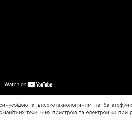
инусоїдою є високотехнологічним та багатофун
манітних технічних пристроїв та електроніки при