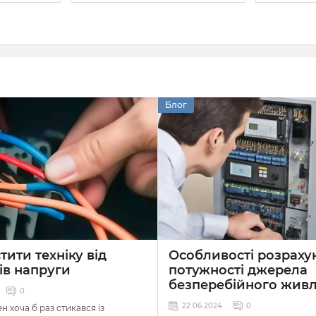
Блог
тити техніку від
Особливості розраху
ів напруги
потужності джерела
безперебійного жив
0
22 06 2024
0
н хоча б раз стикався із