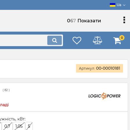
Ua
0
6
7
Показати
0
00-00010181
Артикул:
(
82
)
ладі
жність, кВт:
0,7
1,05
5