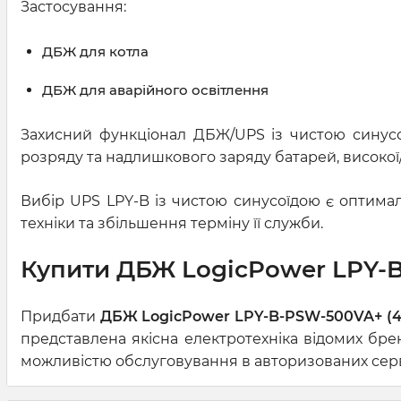
Застосування:
ДБЖ для котла
ДБЖ для аварійного освітлення
Захисний функціонал ДБЖ/UPS із чистою синусо
розряду та надлишкового заряду батарей, високої
Вибір UPS LPY-B із чистою синусоїдою є оптима
техніки та збільшення терміну її служби.
Купити ДБЖ LogicPower LPY-B-
Придбати
ДБЖ LogicPower LPY-B-PSW-500VA+ (4
представлена якісна електротехніка відомих бре
можливістю обслуговування в авторизованих серві