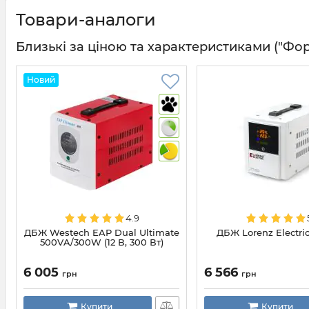
Товари-аналоги
Близькі за ціною та характеристиками ("Форма
Новий
4.9
ДБЖ Westech EAP Dual Ultimate
ДБЖ Lorenz Electri
500VA/300W (12 В, 300 Вт)
6 005
6 566
грн
грн
Купити
Купити