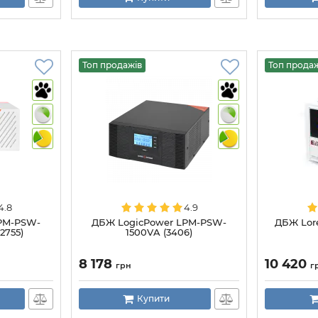
Топ продажів
Топ прода
4.8
4.9
PM-PSW-
ДБЖ LogicPower LPM-PSW-
ДБЖ Lore
2755)
1500VA (3406)
8 178
10 420
грн
г
Купити