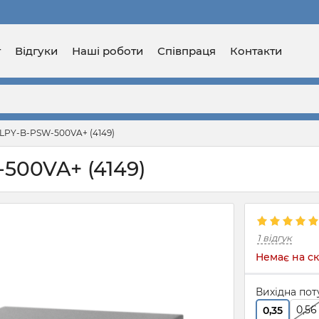
г
Відгуки
Наші роботи
Співпраця
Контакти
LPY-B-PSW-500VA+ (4149)
500VA+ (4149)
1 відгук
Немає на ск
Вихідна поту
0,56
0,35