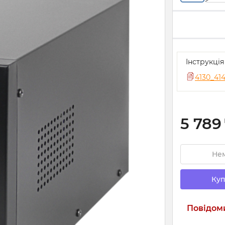
Інструкці
5 789
Нем
Куп
Повідоми