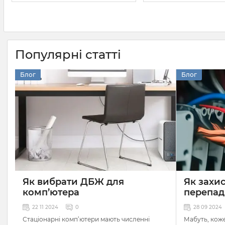
Популярні статті
Блог
Блог
Як вибрати ДБЖ для
Як захис
комп’ютера
перепад
22 11 2024
0
28 09 2024
Стаціонарні комп’ютери мають численні
Мабуть, коже