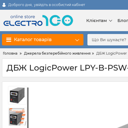
Доброго дня,
увійдіть в особистий кабінет
Клієнтам
Бло
Каталог товарів
Головна
Джерела безперебійного живлення
ДБЖ LogicPower 
ДБЖ LogicPower LPY-B-PSW-