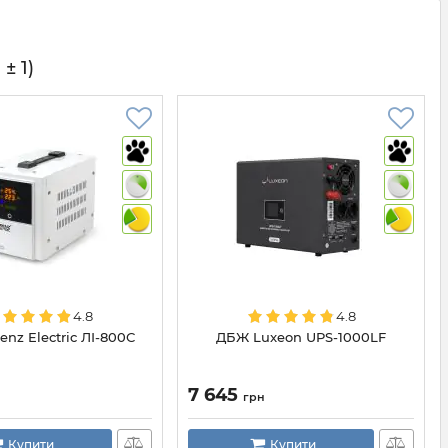
± 1)
4.8
4.8
nz Electric ЛІ-800С
ДБЖ Luxeon UPS-1000LF
7 645
н
грн
Купити
Купити