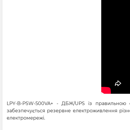
LPY-B-PSW-500VA+ - ДБЖ/UPS із правильною с
забезпечується резервне електроживлення різно
електромережі.