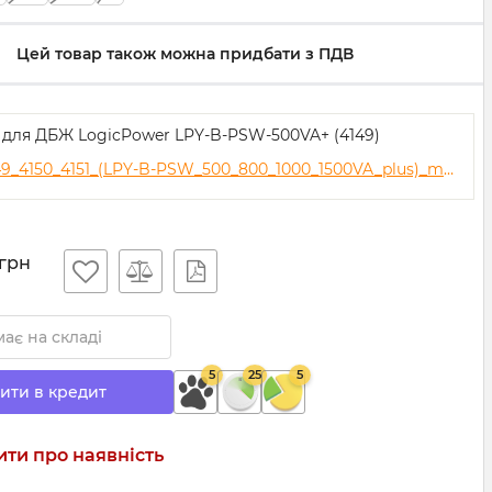
Цей товар також можна придбати з ПДВ
я для ДБЖ LogicPower LPY-B-PSW-500VA+ (4149)
4130_4149_4150_4151_(LPY-B-PSW_500_800_1000_1500VA_plus)_manual.pdf
грн
ає на складі
5
25
5
ити в кредит
ти про наявність