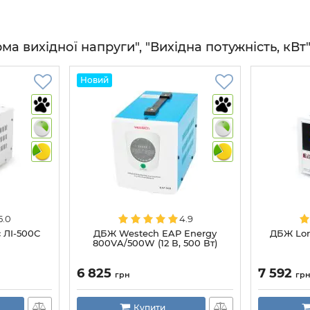
 вихідної напруги", "Вихідна потужність, кВт" 
Новий
5.0
4.9
c ЛІ-500С
ДБЖ Westech EAP Energy
ДБЖ Lore
800VA/500W (12 В, 500 Вт)
6 825
7 592
грн
гр
Купити