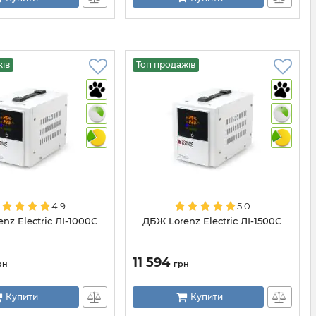
жів
Топ продажів
4.9
5.0
nz Electric ЛІ-1000С
ДБЖ Lorenz Electric ЛІ-1500С
11 594
рн
грн
Купити
Купити