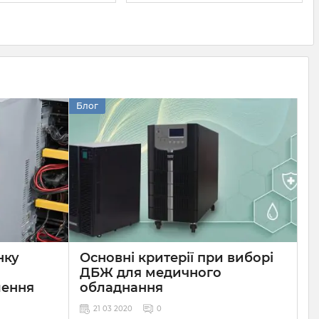
Блог
нку
Основні критерії при виборі
ДБЖ для медичного
лення
обладнання
21 03 2020
0