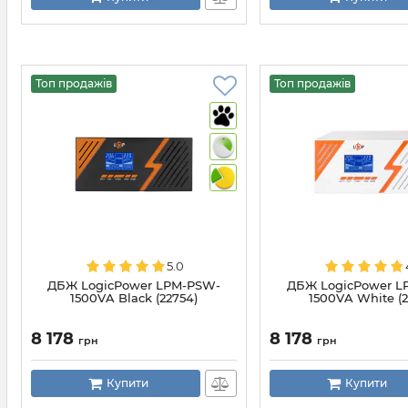
Топ продажів
Топ продажів
5.0
ДБЖ LogicPower LPM-PSW-
ДБЖ LogicPower L
1500VA Black (22754)
1500VA White (2
8 178
8 178
грн
грн
Купити
Купити