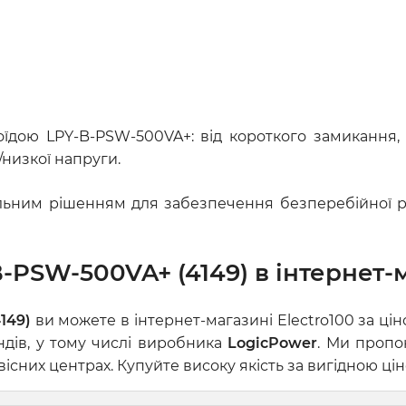
їдою LPY-B-PSW-500VA+: від короткого замикання,
/низкої напруги.
льним рішенням для забезпечення безперебійної ро
PSW-500VA+ (4149) в інтернет-м
149)
ви можете в інтернет-магазині Electro100 за ці
ндів, у тому числі виробника
LogicPower
. Ми пропо
сних центрах. Купуйте високу якість за вигідною цін