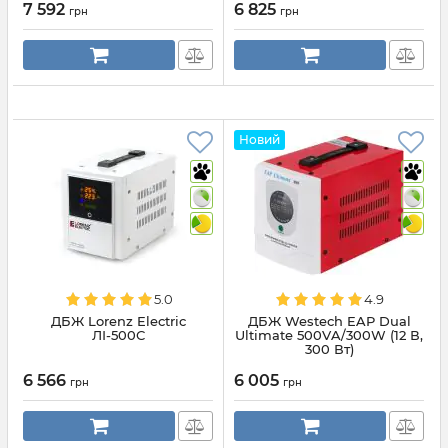
7 592
6 825
грн
грн
Новий
5.0
4.9
ДБЖ Lorenz Electric
ДБЖ Westech EAP Dual
ЛІ-500С
Ultimate 500VA/300W (12 В,
300 Вт)
6 566
6 005
грн
грн