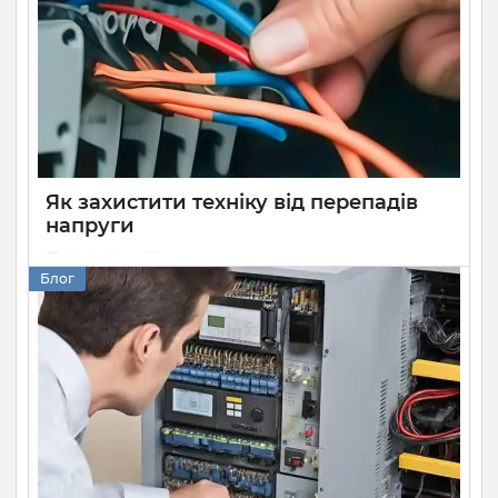
напруги можуть негативно впливати на їх роботу,
спричиняючи раптову втрату незбережених даних. Щоб
розв’язати цю проблему, вам необхідно знати, як вибрати
ДБЖ для комп’ютера. У цій статті ми докладно розкажемо
про основні характеристики безперебійників, критерії їх
вибору та про схему під’єднання приладу.
Як захистити техніку від перепадів
напруги
28 09 2024
0
Блог
Мабуть, кожен хоча б раз стикався із нестабільною
напругою у мережі. Більшість із цих моментів можна
навіть не помітити, оскільки вони надто незначні, щоб
мати вплив на роботу приладів навколо нас, але бувають
і такі, що призводять до проблем.
Не дивлячись на те, що в наш час виробники
встановлюють в техніку вбудовані контролери, вони не
дають повноцінного захисту, а на деяких моделях їх і
зовсім нема.