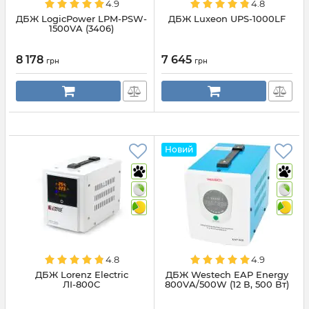
4.9
4.8
ДБЖ LogicPower LPM-PSW-
ДБЖ Luxeon UPS-1000LF
1500VA (3406)
8 178
7 645
грн
грн
Новий
4.8
4.9
ДБЖ Lorenz Electric
ДБЖ Westech EAP Energy
ЛІ-800С
800VA/500W (12 В, 500 Вт)