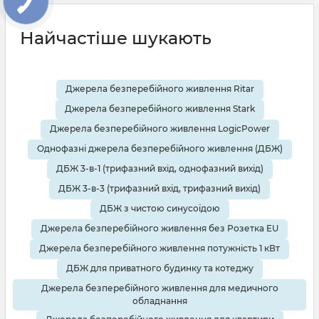
Медичне обладнання потребує подачі рівної напруги без
перебоїв. Від цього буде залежати довговічність та
ефективність роботи даних приладів. Тому ups для
Найчастіше шукають
медичного обладнання вибирається ретельно та згідно
певних параметрів. На що варто звернути першочерг
Джерела безперебійного живлення Ritar
Джерела безперебійного живлення Stark
Джерела безперебійного живлення LogicPower
Однофазні джерела безперебійного живлення (ДБЖ)
ДБЖ 3-в-1 (трифазний вхід, однофазний вихід)
ДБЖ 3-в-3 (трифазний вхід, трифазний вихід)
ДБЖ з чистою синусоїдою
Джерела безперебійного живлення без Розетка EU
Джерела безперебійного живлення потужність 1 кВт
ДБЖ для приватного будинку та котеджу
Джерела безперебійного живлення для медичного
обладнання