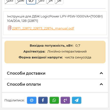
0,35
0,56
1,05
1,4
1,8
0,7
Інструкція для ДБЖ LogicPower LPY-PSW-1000VA+(700Вт)
10A/20A, 12В (22871)
22871_22872_22873_22874_manual.pdf
Вихідна потужність, кВт:
0,7
Архітектура:
Лінійно-інтерактивний
Форма вихідної напруги:
чиста синусоїда
Способи доставки
Способи оплати
Поділитися: