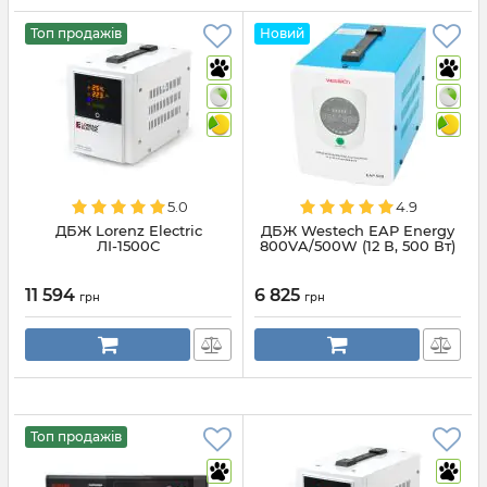
Топ продажів
Новий
5.0
4.9
ДБЖ Lorenz Electric
ДБЖ Westech EAP Energy
ЛІ-1500С
800VA/500W (12 В, 500 Вт)
11 594
6 825
грн
грн
Топ продажів