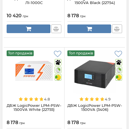
ЛІ-1000С
1500VA Black (22754)
10 420
8 178
грн
грн
Топ продажів
Топ продажів
4.8
4.9
ДБЖ LogicPower LPM-PSW-
ДБЖ LogicPower LPM-PSW-
1500VA White (22755)
1500VA (3406)
8 178
8 178
грн
грн