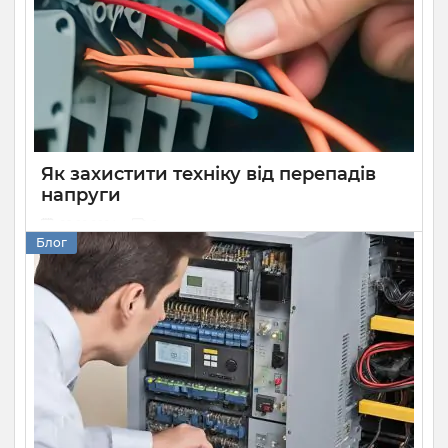
спричиняючи раптову втрату незбережених даних. Щоб
розв’язати цю проблему, вам необхідно знати, як вибрати
ДБЖ для комп’ютера. У цій статті ми докладно розкажемо
про основні характеристики безперебійників, критерії їх
вибору та про схему під’єднання приладу.
Як захистити техніку від перепадів
напруги
28 09 2024
0
Блог
Мабуть, кожен хоча б раз стикався із нестабільною
напругою у мережі. Більшість із цих моментів можна
навіть не помітити, оскільки вони надто незначні, щоб
мати вплив на роботу приладів навколо нас, але бувають
і такі, що призводять до проблем.
Не дивлячись на те, що в наш час виробники
встановлюють в техніку вбудовані контролери, вони не
дають повноцінного захисту, а на деяких моделях їх і
зовсім нема.