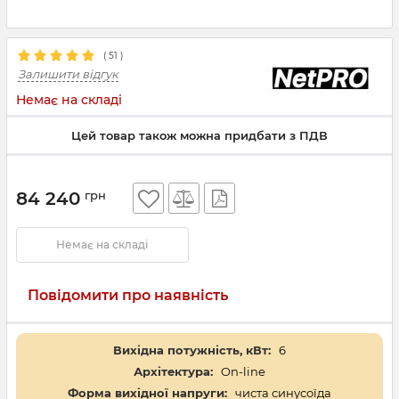
(
51
)
Залишити відгук
Немає на складі
Цей товар також можна придбати з ПДВ
84 240
грн
Немає на складі
Повідомити про наявність
Вихідна потужність, кВт:
6
Архітектура:
On-line
Форма вихідної напруги:
чиста синусоїда