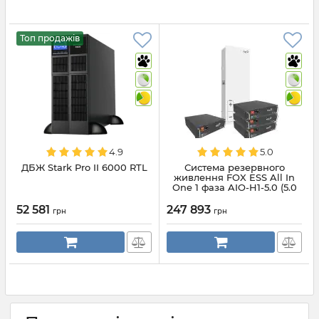
Топ продажів
4.9
5.0
ДБЖ Stark Pro II 6000 RTL
Система резервного
живлення FOX ESS All In
One 1 фаза AIO-H1-5.0 (5.0
кВт)+ 4 шт батареї HV2600
battery V2.0 (10,4 кВт*г)
52 581
247 893
грн
грн