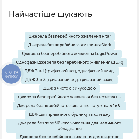
перебоїв. Від цього буде залежати довговічність та
ефективність роботи даних приладів. Тому ups для
Найчастіше шукають
медичного обладнання вибирається ретельно та згідно
певних параметрів. На що варто звернути першочерг
Джерела безперебійного живлення Ritar
Джерела безперебійного живлення Stark
Джерела безперебійного живлення LogicPower
Однофазні джерела безперебійного живлення (ДБЖ)
ДБЖ 3-в-1 (трифазний вхід, однофазний вихід)
КНОПКА
ЗВ'ЯЗКУ
ДБЖ 3-в-3 (трифазний вхід, трифазний вихід)
ДБЖ з чистою синусоїдою
Джерела безперебійного живлення без Розетка EU
Джерела безперебійного живлення потужність 1 кВт
ДБЖ для приватного будинку та котеджу
Джерела безперебійного живлення для медичного
обладнання
Джерела безперебійного живлення для квартири