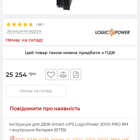
(
66
)
Залишити відгук
Немає на складі
Цей товар також можна придбати з ПДВ
25 254
грн
Немає на складі
Повідомити про наявність
Інструкція для ДБЖ Smart-UPS LogicPower 2000 PRO RM
+ внутрішня батарея (6739)
6737_6738_6739_(smart_lp_1000_2000_3000_PRO).pdf