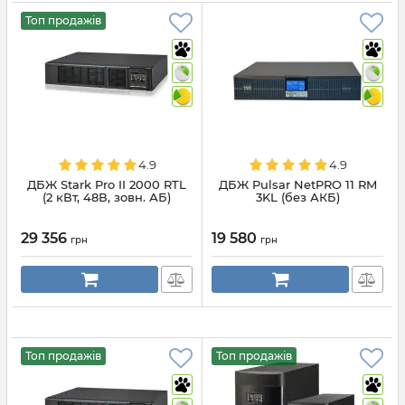
Топ продажів
4.9
4.9
ДБЖ Stark Pro II 2000 RTL
ДБЖ Pulsar NetPRO 11 RM
(2 кВт, 48В, зовн. АБ)
3KL (без АКБ)
29 356
19 580
грн
грн
Топ продажів
Топ продажів