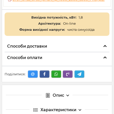
Вихідна потужність, кВт:
1,8
Архітектура:
On-line
Форма вихідної напруги:
чиста синусоїда
Способи доставки
Способи оплати
Поділитися:
Опис
Характеристики