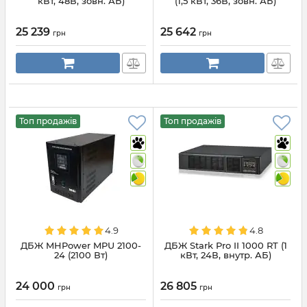
кВт, 48В, зовн. АБ)
(1,5 кВт, 36В, зовн. АБ)
25 239
25 642
грн
грн
Топ продажів
Топ продажів
4.9
4.8
ДБЖ MHPower MPU 2100-
ДБЖ Stark Pro II 1000 RT (1
24 (2100 Вт)
кВт, 24В, внутр. АБ)
24 000
26 805
грн
грн