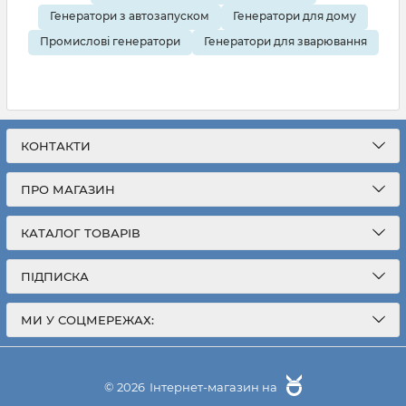
Генератори з автозапуском
Генератори для дому
Промислові генератори
Генератори для зварювання
КОНТАКТИ
ПРО МАГАЗИН
КАТАЛОГ ТОВАРІВ
ПІДПИСКА
МИ У СОЦМЕРЕЖАХ:
грн
426 738
© 2026
Інтернет-магазин на