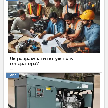
блекаутів — встановити генератор. Він має більшу
потужність за акумуляторні батареї та здатен довше
працювати без перебоїв при високому навантаженні. Але
вам необхідно знати, як правильно його встановити та
під’єднати до споживачів. Розбираємося, як підключити
генератор до будинку.
Як розрахувати потужність
генератора?
05 08 2024
0
Блог
Розрахунок потужності генератора — дуже важлива й
доволі складна задача. Надто потужна модель буде
дорогою як при купівлі, так і в експлуатації, а надто
слабка не зможе забезпечити стабільну роботу техніки.
Розповідаємо, як правильно вибирати генератор за
потужністю, щоб використовувати все необхідне
обладнання та не переплачувати.