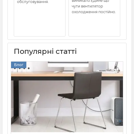
виникало.Єдине що
обслуговування.
амп
чути вентилятор
охолодження постійно.
Популярні статті
Блог