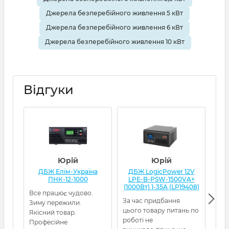
Джерела безперебійного живлення 5 кВт
Джерела безперебійного живлення 6 кВт
Джерела безперебійного живлення 10 кВт
Відгуки
Юрій
Юрій
ДБЖ Елім-Україна
ДБЖ LogicPower 12V
Д
ПНК-12-1000
LPE-B-PSW-1500VA+
(1000Вт) 1-35A (LP19408)
Все працює чудово.
Я з
За час придбання
Зиму пережили.
кот
цього товару питань по
Якісний товар.
нор
роботі не
Професійне
гел