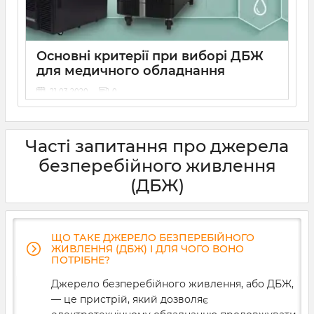
оптимальну місткість акумуляторної батареї.
Розбираємося, як це зробити та як уникнути
критичних помилок при виборі безперебійника.
Основні критерії при виборі ДБЖ
для медичного обладнання
21 03 2020
0
Медичне обладнання потребує подачі рівної напруги
без перебоїв. Від цього буде залежати довговічність
та ефективність роботи даних приладів. Тому ups для
Часті запитання про джерела
медичного обладнання вибирається ретельно та
згідно певних параметрів. На що варто звернути
безперебійного живлення
першочерг
(ДБЖ)
ЩО ТАКЕ ДЖЕРЕЛО БЕЗПЕРЕБІЙНОГО
ЖИВЛЕННЯ (ДБЖ) І ДЛЯ ЧОГО ВОНО
ПОТРІБНЕ?
Джерело безперебійного живлення, або ДБЖ,
— це пристрій, який дозволяє