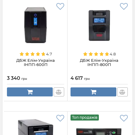
4.7
4.8
ДБЖ Елім-Україна
ДБЖ Елім-Україна
ІНПП-600П
ІНПП-800П
3 340
4 617
грн
грн
Топ продажів