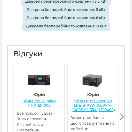
Джерела безперебійного живлення 3,5 кВт
Джерела безперебійного живлення 5 кВт
Джерела безперебійного живлення 6 кВт
Джерела безперебійного живлення 10 кВт
Відгуки
Юрій
Юрій
ДБЖ Елім-Україна
ДБЖ LogicPower 12V
Д
ПНК-12-1000
LPE-B-PSW-1500VA+
(1000Вт) 1-35A (LP19408)
Все працює чудово.
Я з
За час придбання
Зиму пережили.
кот
цього товару питань по
Якісний товар.
нор
роботі не
Професійне
гел