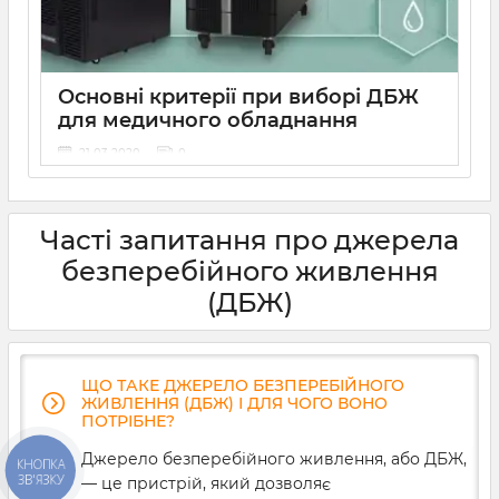
правильно розрахувати потужність ДБЖ і визначити
оптимальну місткість акумуляторної батареї.
Розбираємося, як це зробити та як уникнути
критичних помилок при виборі безперебійника.
Основні критерії при виборі ДБЖ
для медичного обладнання
21 03 2020
0
Медичне обладнання потребує подачі рівної напруги
без перебоїв. Від цього буде залежати довговічність
та ефективність роботи даних приладів. Тому ups для
Часті запитання про джерела
медичного обладнання вибирається ретельно та
згідно певних параметрів. На що варто звернути
безперебійного живлення
першочерг
(ДБЖ)
ЩО ТАКЕ ДЖЕРЕЛО БЕЗПЕРЕБІЙНОГО
ЖИВЛЕННЯ (ДБЖ) І ДЛЯ ЧОГО ВОНО
ПОТРІБНЕ?
Джерело безперебійного живлення, або ДБЖ,
КНОПКА
ЗВ'ЯЗКУ
— це пристрій, який дозволяє