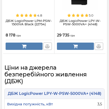
4.8
5.0
ДБЖ LogicPower LPM-PSW-
ДБЖ LogicPower LPY-W-
1500VA Black (22754)
PSW-5000VA+ (4148)
8 178
29 735
грн
грн
Ціни на джерела
безперебійного живлення
(ДБЖ)
ДБЖ LogicPower LPY-W-PSW-5000VA+ (4148)
3,5