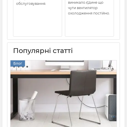
виникало.Єдине що
обслуговування.
амп
чути вентилятор
охолодження постійно.
Популярні статті
Блог