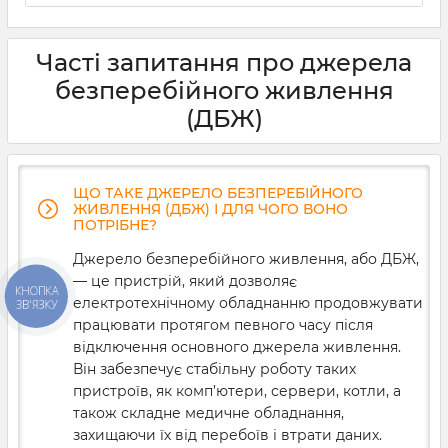
Медичне обладнання потребує подачі рівної напруги
без перебоїв. Від цього буде залежати довговічність
та ефективність роботи даних приладів. Тому ups для
Часті запитання про джерела
медичного обладнання вибирається ретельно та
згідно певних параметрів. На що варто звернути
безперебійного живлення
першочерг
(ДБЖ)
ЩО ТАКЕ ДЖЕРЕЛО БЕЗПЕРЕБІЙНОГО
ЖИВЛЕННЯ (ДБЖ) І ДЛЯ ЧОГО ВОНО
ПОТРІБНЕ?
Джерело безперебійного живлення, або ДБЖ,
— це пристрій, який дозволяє
КНОПКА
електротехнічному обладнанню продовжувати
ЗВ'ЯЗКУ
працювати протягом певного часу після
відключення основного джерела живлення.
Він забезпечує стабільну роботу таких
пристроїв, як комп’ютери, сервери, котли, а
також складне медичне обладнання,
захищаючи їх від перебоїв і втрати даних.