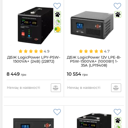
4.9
4.7
ДБЖ LogicPower LPY-PSW-
ДБЖ LogicPower 12V LPE-B-
1500VA+ (24В) (22872)
PSW-1500VA+ (1000Вт) 1-
35A (LP19408)
8 449
10 554
грн
грн
Немає в наявності
Немає в наявності