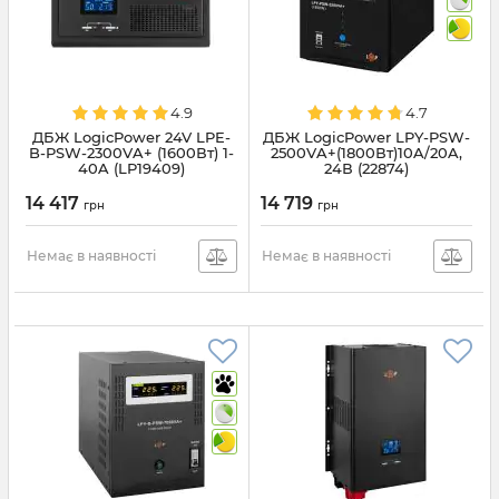
4.9
4.7
ДБЖ LogicPower 24V LPE-
ДБЖ LogicPower LPY-PSW-
B-PSW-2300VA+ (1600Вт) 1-
2500VA+(1800Вт)10A/20A,
40A (LP19409)
24В (22874)
14 417
14 719
грн
грн
Немає в наявності
Немає в наявності