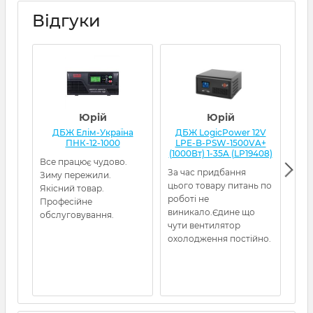
Відгуки
Юрій
Юрій
ДБЖ Елім-Україна
ДБЖ LogicPower 12V
Д
ПНК-12-1000
LPE-B-PSW-1500VA+
(1000Вт) 1-35A (LP19408)
Все працює чудово.
Я з
За час придбання
Зиму пережили.
кот
цього товару питань по
Якісний товар.
нор
роботі не
Професійне
гел
виникало.Єдине що
обслуговування.
амп
чути вентилятор
охолодження постійно.