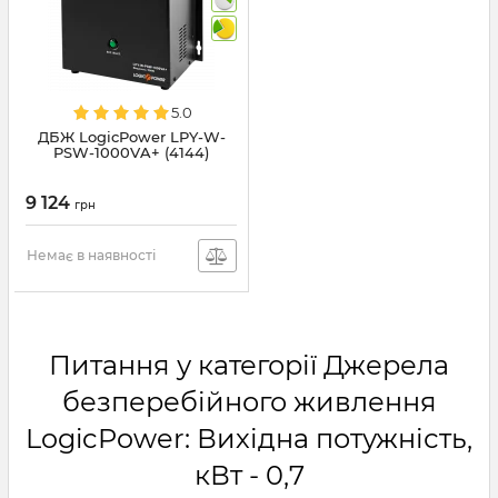
5.0
ДБЖ LogicPower LPY-W-
PSW-1000VA+ (4144)
9 124
грн
Немає в наявності
Питання у категорії Джерела
безперебійного живлення
LogicPower: Вихідна потужність,
кВт - 0,7