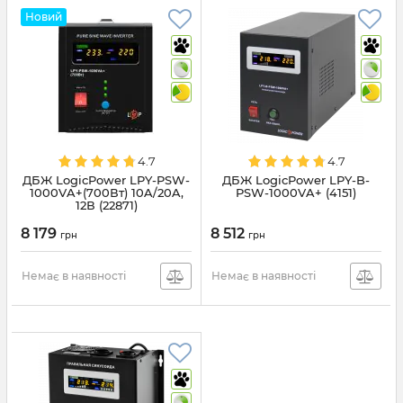
Новий
4.7
4.7
ДБЖ LogicPower LPY-PSW-
ДБЖ LogicPower LPY-B-
1000VA+(700Вт) 10A/20A,
PSW-1000VA+ (4151)
12В (22871)
8 179
8 512
грн
грн
Немає в наявності
Немає в наявності