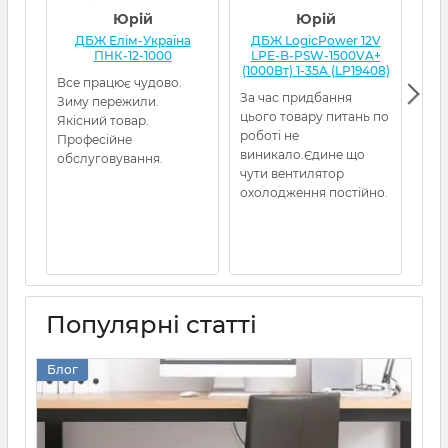
Юрій
Юрій
ДБЖ Елім-Україна
ДБЖ LogicPower 12V
Д
ПНК-12-1000
LPE-B-PSW-1500VA+
(1000Вт) 1-35A (LP19408)
Все працює чудово.
Я з
За час придбання
Зиму пережили.
кот
цього товару питань по
Якісний товар.
нор
роботі не
Професійне
гел
виникало.Єдине що
обслуговування.
амп
чути вентилятор
охолодження постійно.
Популярні статті
Блог