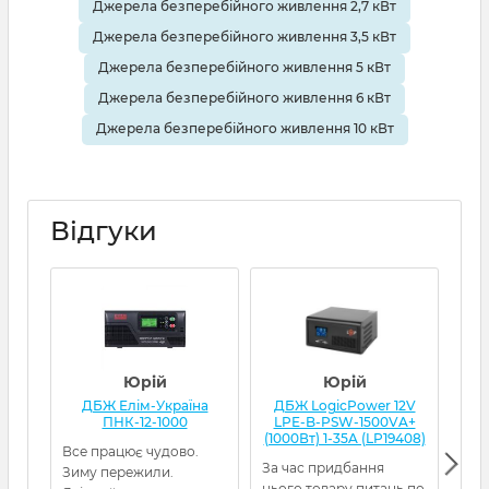
Джерела безперебійного живлення 2,7 кВт
Джерела безперебійного живлення 3,5 кВт
Джерела безперебійного живлення 5 кВт
Джерела безперебійного живлення 6 кВт
Джерела безперебійного живлення 10 кВт
Відгуки
Юрій
Юрій
ДБЖ Елім-Україна
ДБЖ LogicPower 12V
Д
ПНК-12-1000
LPE-B-PSW-1500VA+
(1000Вт) 1-35A (LP19408)
Все працює чудово.
Я з
За час придбання
Зиму пережили.
кот
цього товару питань по