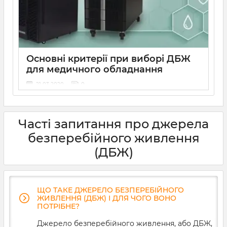
працювали в штатному режимі, вам необхідно
правильно розрахувати потужність ДБЖ і визначити
оптимальну місткість акумуляторної батареї.
Розбираємося, як це зробити та як уникнути
критичних помилок при виборі безперебійника.
Основні критерії при виборі ДБЖ
для медичного обладнання
21 03 2020
0
Медичне обладнання потребує подачі рівної напруги
без перебоїв. Від цього буде залежати довговічність
та ефективність роботи даних приладів. Тому ups для
Часті запитання про джерела
медичного обладнання вибирається ретельно та
згідно певних параметрів. На що варто звернути
безперебійного живлення
першочерг
(ДБЖ)
ЩО ТАКЕ ДЖЕРЕЛО БЕЗПЕРЕБІЙНОГО
ЖИВЛЕННЯ (ДБЖ) І ДЛЯ ЧОГО ВОНО
ПОТРІБНЕ?
Джерело безперебійного живлення, або ДБЖ,