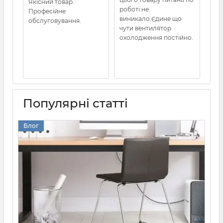
Якісний товар.
нор
роботі не
Професійне
гел
виникало.Єдине що
обслуговування.
амп
чути вентилятор
охолодження постійно.
Популярні статті
Блог