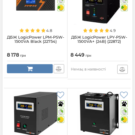
4.8
4.9
ДБЖ LogicPower LPM-PSW-
ДБЖ LogicPower LPY-PSW-
1500VA Black (22754)
1500VA+ (24В) (22872)
8 178
8 449
грн
грн
Немає в наявності