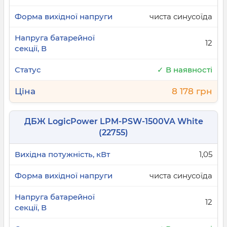
чиста синусоїда
12
✓ В наявності
8 178 грн
ДБЖ LogicPower LPM-PSW-1500VA White
(22755)
1,05
чиста синусоїда
12