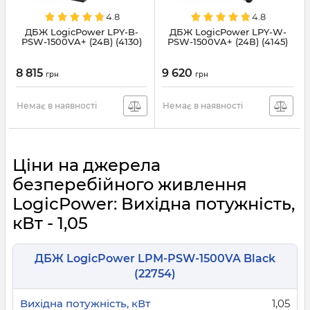
4.8
4.8
ДБЖ LogicPower LPY-B-
ДБЖ LogicPower LPY-W-
PSW-1500VA+ (24В) (4130)
PSW-1500VA+ (24В) (4145)
8 815
9 620
грн
грн
Немає в наявності
Немає в наявності
Ціни на джерела
безперебійного живлення
LogicPower: Вихідна потужність,
кВт - 1,05
ДБЖ LogicPower LPM-PSW-1500VA Black
(22754)
1,05