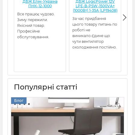
ДБЖ Елім-Україна
ДБЖ LogicPower 12V
Д
ПНК-12-1000
LPE-B-PSW-1500VA+
(1000Вт) 1-35A (LP19408)
Все працює чудово.
Я з
За час придбання
Зиму пережили.
кот
цього товару питань по
Якісний товар.
нор
роботі не
Професійне
гел
виникало.Єдине що
обслуговування.
амп
чути вентилятор
охолодження постійно.
Популярні статті
Блог