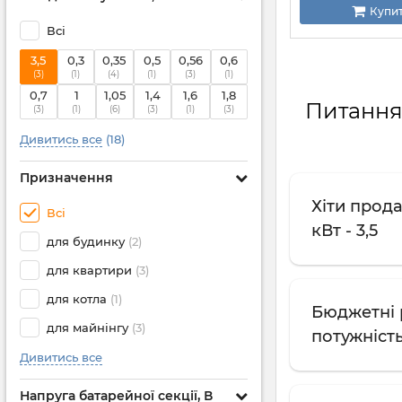
Купи
Всі
3,5
0,3
0,35
0,5
0,56
0,6
(3)
(1)
(4)
(1)
(3)
(1)
0,7
1
1,05
1,4
1,6
1,8
Питання
(3)
(1)
(6)
(3)
(1)
(3)
Дивитись все
(18)
Призначення
Хіти прод
Всі
кВт - 3,5
для будинку
(2)
для квартири
(3)
для котла
(1)
Бюджетні 
для майнінгу
(3)
потужність,
Дивитись все
Напруга батарейної секції, В