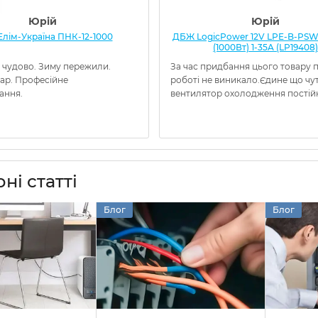
Юрій
Юрій
лім-Україна ПНК-12-1000
ДБЖ LogicPower 12V LPE-B-PSW
(1000Вт) 1-35A (LP19408)
 чудово. Зиму пережили.
За час придбання цього товару 
вар. Професійне
роботі не виникало.Єдине що чу
ання.
вентилятор охолодження постій
ні статті
Блог
Блог