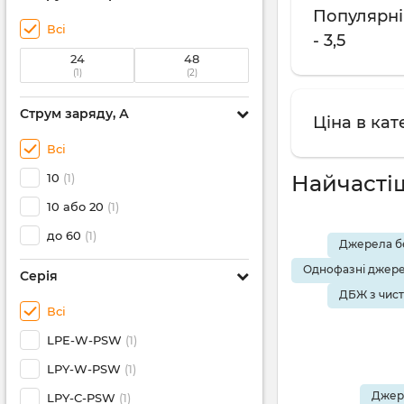
Популярні
Всі
- 3,5
24
48
(1)
(2)
Струм заряду, А
Ціна в кат
Всі
10
(1)
Найчасті
10 або 20
(1)
до 60
(1)
Джерела бе
Однофазні джере
Серія
ДБЖ з чис
Всі
LPE-W-PSW
(1)
LPY-W-PSW
(1)
Джере
LPY-С-PSW
(1)