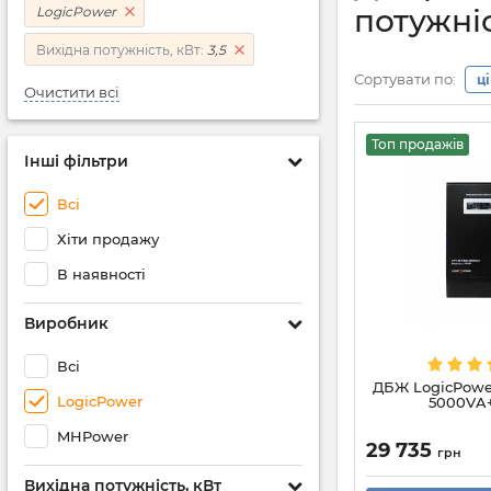
потужніс
LogicPower
Вихідна потужність, кВт:
3,5
Сортувати по:
ц
Очистити всі
Топ продажів
Інші фільтри
Всі
Хіти продажу
В наявності
Виробник
Всі
ДБЖ LogicPowe
LogicPower
5000VA+
MHPower
29 735
грн
Вихідна потужність, кВт