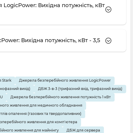
LogicPower: Вихідна потужність, кВт
ower: Вихідна потужність, кВт - 3,5
 Stark
Джерела безперебійного живлення LogicPower
днофазний вихід)
ДБЖ 3-в-3 (трифазний вхід, трифазний вихід)
EU
Джерела безперебійного живлення потужність 1 кВт
ного живлення для медичного обладнання
тлів опалення (газових та твердопаливних)
зперебійного живлення для комп'ютера
ійного живлення для майнінгу
ДБЖ для сервера