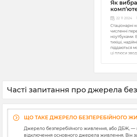
Як вибр
комп’ют
22 11 2024
Стаціонарні 
численні пере
ноутбуками. 
тихіші, надійн
піддаються мо
ці плюси звод
коли в елект
струму. Щобіл
порівняно ма
напруги можу
впливати на ї
спричиняючи 
Часті запитання про джерела бе
незбережених
розв’язати ц
необхідно зна
ДБЖ для комп’
ми докладно
ЩО ТАКЕ ДЖЕРЕЛО БЕЗПЕРЕБІЙНОГО ЖИВ
основні хара
безперебійникі
Джерело безперебійного живлення, або ДБЖ, — ц
вибору та про
відключення основного джерела живлення. Він за
приладу.