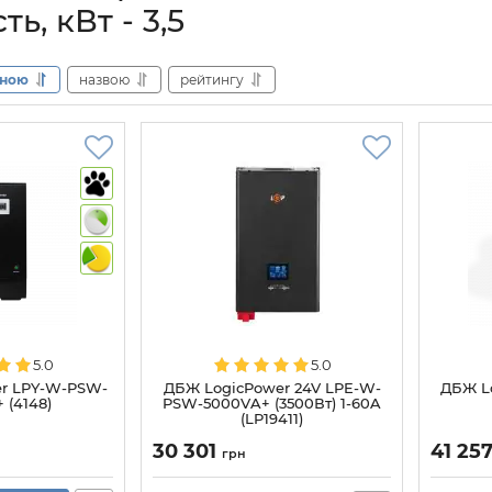
ть, кВт - 3,5
іною
назвою
рейтингу
5.0
5.0
r LPY-W-PSW-
ДБЖ LogicPower 24V LPE-W-
ДБЖ L
 (4148)
PSW-5000VA+ (3500Вт) 1-60A
(LP19411)
30 301
41 25
грн