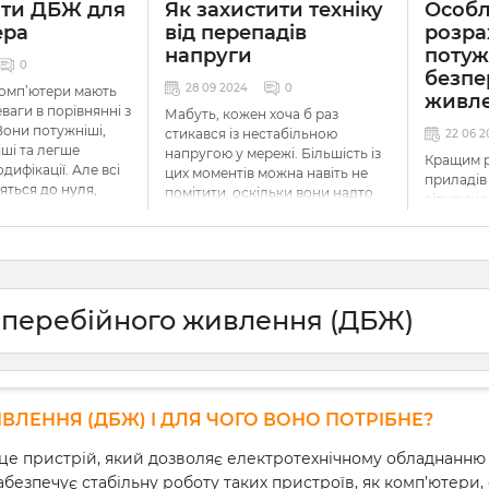
ати ДБЖ для
Як захистити техніку
Особл
ера
від перепадів
розра
напруги
потуж
0
безпе
28 09 2024
0
комп’ютери мають
живл
ваги в порівнянні з
Мабуть, кожен хоча б раз
Вони потужніші,
стикався із нестабільною
22 06 2
іші та легше
напругою у мережі. Більшість із
Кращим р
дифікації. Але всі
цих моментів можна навіть не
приладів
яться до нуля,
помітити, оскільки вони надто
відключе
ромережі немає
незначні, щоб мати вплив на
будуть
д
ьше, навіть
роботу приладів навколо нас,
живленн
лі коливання
але бувають і такі, що
подають 
ть негативно
призводять до проблем.
забезпеч
х роботу,
обладнан
раптову втрату
зперебійного живлення (ДБЖ)
Не дивлячись на те, що в наш
використ
 даних. Щоб
час виробники встановлюють в
разом з 
ю проблему, вам
техніку вбудовані контролери,
сонячним
ти, як вибрати
вони не дають повноцінного
пристрої
ютера. У цій статті
захисту, а на деяких моделях їх і
штатному
 розкажемо про
зовсім нема.
правильн
ЛЕННЯ (ДБЖ) І ДЛЯ ЧОГО ВОНО ПОТРІБНЕ?
ктеристики
потужніс
в, критерії їх
оптималь
е пристрій, який дозволяє електротехнічному обладнанню
Як тоді захистити техніку від
 схему під’єднання
акумулят
перепадів напруги? В такій
безпечує стабільну роботу таких пристроїв, як комп’ютери,