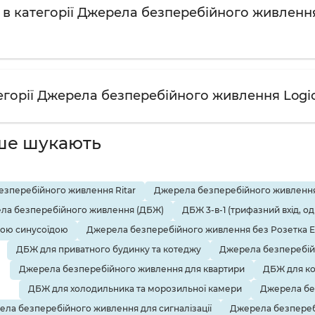
 в категорії Джерела безперебійного живлення 
егорії Джерела безперебійного живлення LogicP
ше шукають
зперебійного живлення Ritar
Джерела безперебійного живлення
ла безперебійного живлення (ДБЖ)
ДБЖ 3-в-1 (трифазний вхід, о
тою синусоїдою
Джерела безперебійного живлення без Розетка 
ДБЖ для приватного будинку та котеджу
Джерела безперебій
Джерела безперебійного живлення для квартири
ДБЖ для ко
ДБЖ для холодильника та морозильної камери
Джерела бе
ла безперебійного живлення для сигналізації
Джерела безпереб