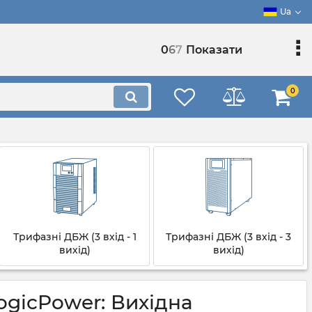
Ua
0
6
7
Показати
0
Трифазні ДБЖ (3 вхід - 1
Трифазні ДБЖ (3 вхід - 3
вихід)
вихід)
gicPower: Вихідна