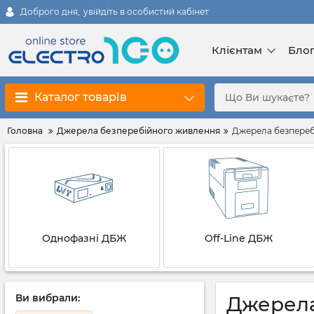
Доброго дня,
увійдіть в особистий кабінет
Клієнтам
Бло
Каталог товарів
Головна
Джерела безперебійного живлення
Джерела безперебі
Однофазні ДБЖ
Off-Line ДБЖ
Ви вибрали:
Джерела