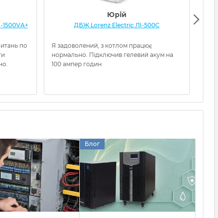
Юрій
-1500VA+
ДБЖ Lorenz Electric ЛІ-500С
ДБЖ
питань по
Я задоволений, з котлом працює
Отри
ти
нормально. Підключив гелевий акум на
очув
но.
100 ампер годин
нал
заво
можу
Блог