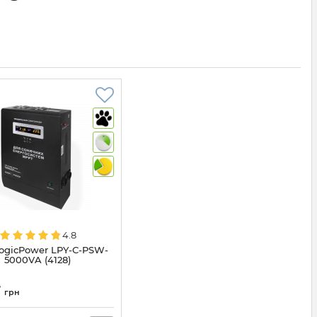
4.8
ogicPower LPY-С-PSW-
5000VA (4128)
7
грн