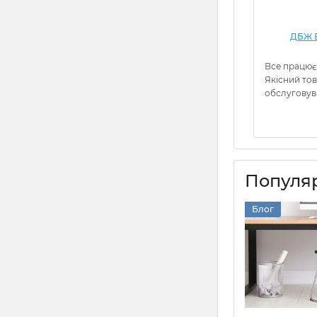
ДБЖ Е
Все працює
Якісний то
обслуговув
Популяр
Блог