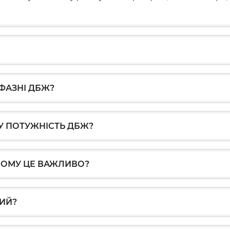
Розбирає
ситуації на допомогу приходять
як уникн
стабілізатори напруги та реле.
при вибо
ФАЗНІ ДБЖ?
У ПОТУЖНІСТЬ ДБЖ?
ЧОМУ ЦЕ ВАЖЛИВО?
ИЙ?