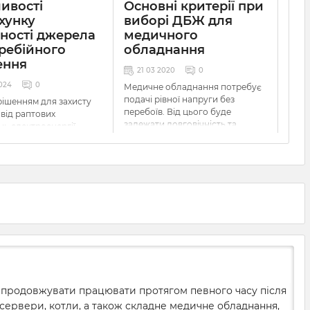
ивості
Основні критерії при
хунку
виборі ДБЖ для
ності джерела
медичного
ребійного
обладнання
ення
21 03 2020
0
024
0
Медичне обладнання потребує
подачі рівної напруги без
ішенням для захисту
перебоїв. Від цього буде
 від раптових
залежати довговічність та
нь електроенергії
ефективність роботи даних
жерела безперебійного
приладів. Тому ups для
я
(ДБЖ). Вони швидко
медичного обладнання
струм від акумуляторів,
вибирається ретельно та згідно
уючи автономну роботу
певних параметрів. На що варто
ня. Їх можна
звернути першочерг
овувати самостійно чи
генераторами або
и батареями. Щоб всі
 завжди працювали в
 режимі, вам необхідно
о розрахувати
ть ДБЖ і визначити
ну місткість
 продовжувати працювати протягом певного часу після
орної батареї.
 сервери, котли, а також складне медичне обладнання,