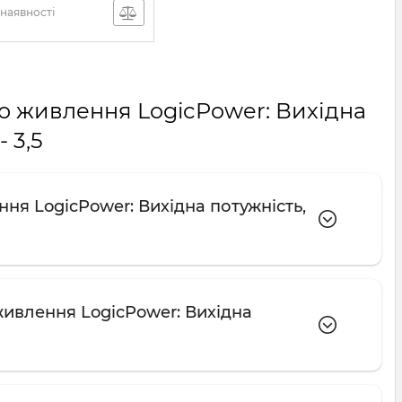
наявності
го живлення LogicPower: Вихідна
- 3,5
ня LogicPower: Вихідна потужність,
живлення LogicPower: Вихідна