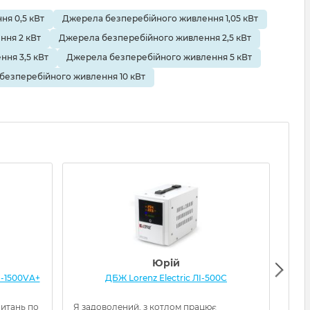
я 0,5 кВт
Джерела безперебійного живлення 1,05 кВт
ння 2 кВт
Джерела безперебійного живлення 2,5 кВт
ня 3,5 кВт
Джерела безперебійного живлення 5 кВт
безперебійного живлення 10 кВт
Юрій
-1500VA+
ДБЖ Lorenz Electric ЛІ-500С
ДБЖ
питань по
Я задоволений, з котлом працює
Отри