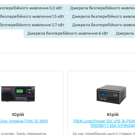
зперебійного живлення 0,3 кВт
Джерела безперебійного живленн
безперебійного живлення 1,5 кВт
Джерела безперебійного живле
безперебійного живлення 2,7 кВт
Джерела безперебійного живлен
Джерела безперебійного живлення 6 кВт
Джерела 
Юрій
Юрій
лім-Україна ПНК-12-1000
ДБЖ LogicPower 12V LPE-B-PSW
(1000Вт) 1-35A (LP19408)
 чудово. Зиму пережили.
За час придбання цього товару 