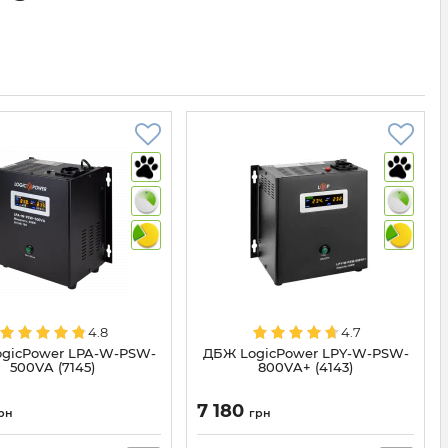
4.8
4.7
gicPower LPA-W-PSW-
ДБЖ LogicPower LPY-W-PSW-
500VA (7145)
800VA+ (4143)
7 180
рн
грн