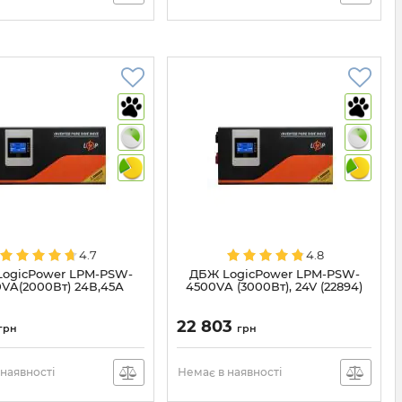
4.7
4.8
ogicPower LPM-PSW-
ДБЖ LogicPower LPM-PSW-
VA(2000Вт) 24В,45А
4500VA (3000Вт), 24V (22894)
22 803
грн
грн
наявності
Немає в наявності