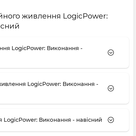
ійного живлення LogicPower:
існий
ння LogicPower: Виконання -
живлення LogicPower: Виконання -
 LogicPower: Виконання - навісний