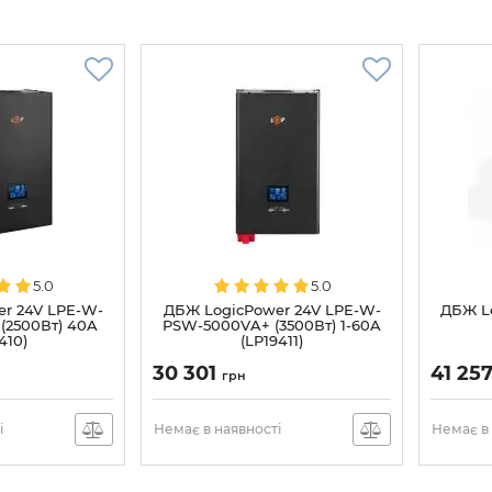
5.0
5.0
r 24V LPE-W-
ДБЖ LogicPower 24V LPE-W-
ДБЖ L
(2500Вт) 40A
PSW-5000VA+ (3500Вт) 1-60A
410)
(LP19411)
30 301
41 25
грн
і
Немає в наявності
Немає в 