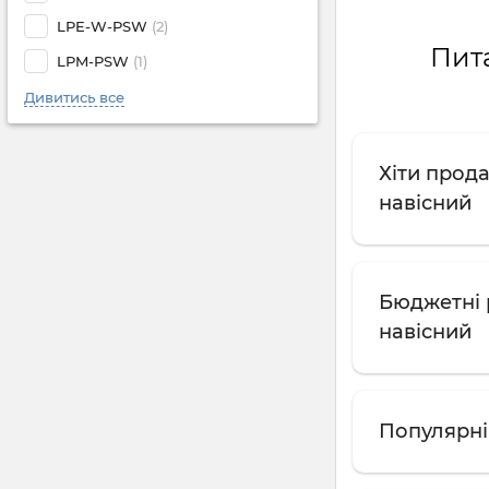
LPE-W-PSW
(2)
Пита
LPM-PSW
(1)
Дивитись все
Хіти прод
навісний
Бюджетні 
навісний
Популярні