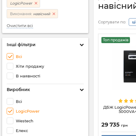
навісни
LogicPower
Виконання:
навісний
Сортувати по:
ц
Очистити всі
Топ продажів
Інші фільтри
Всі
Хіти продажу
В наявності
Виробник
Всі
ДБЖ LogicPowe
LogicPower
5000VA+
Westech
29 735
грн
Елекс