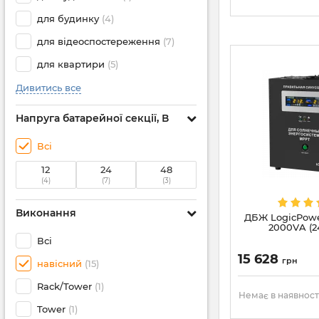
для будинку
(4)
для відеоспостереження
(7)
для квартири
(5)
Дивитись все
Напруга батарейної секції, В
Всі
12
24
48
(4)
(7)
(3)
Виконання
ДБЖ LogicPowe
2000VA (24
Всі
15 628
грн
навісний
(15)
Rack/Tower
(1)
Немає в наявност
Tower
(1)