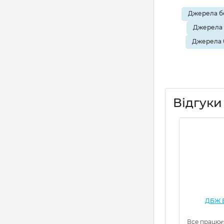
Джерела бе
Джерела 
Джерела 
Відгуки
ДБЖ Е
Все працює