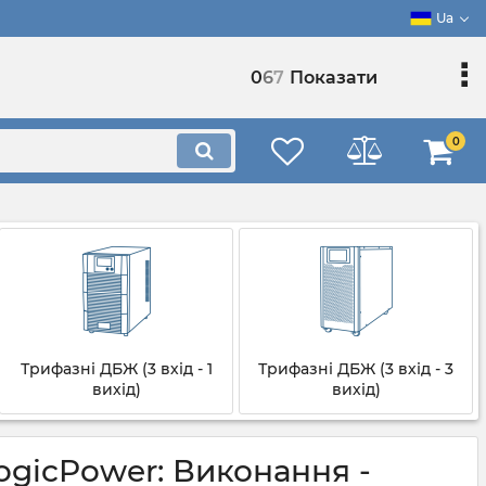
Ua
0
6
7
Показати
0
Трифазні ДБЖ (3 вхід - 1
Трифазні ДБЖ (3 вхід - 3
вихід)
вихід)
gicPower: Виконання -