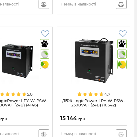
наявності
Немає в наявності
5.0
4.7
gicPower LPY-W-PSW-
ДБЖ LogicPower LPY-W-PSW-
00VA+ (24В) (4146)
2500VA+ (24В) (10342)
3
15 144
грн
грн
наявності
Немає в наявності