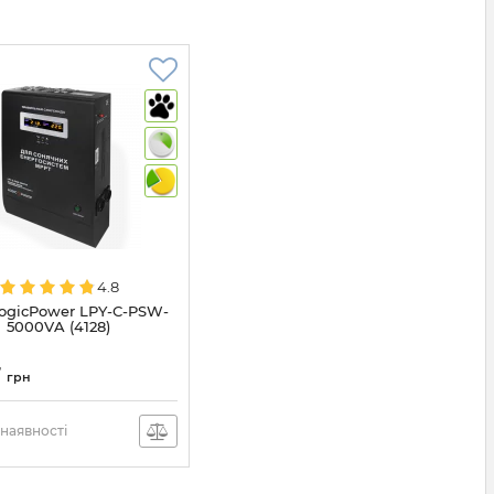
4.8
ogicPower LPY-С-PSW-
5000VA (4128)
7
грн
наявності