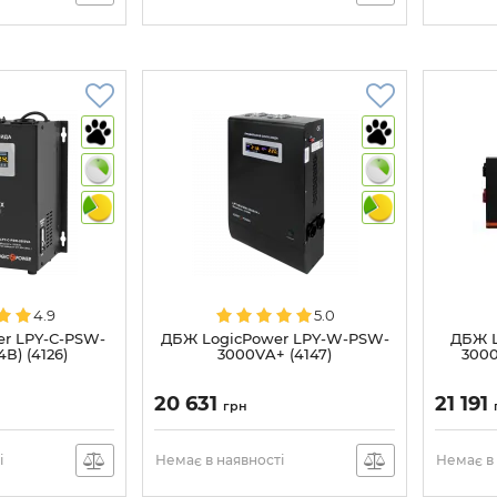
4.9
5.0
r LPY-С-PSW-
ДБЖ LogicPower LPY-W-PSW-
ДБЖ L
В) (4126)
3000VA+ (4147)
3000
20 631
21 191
грн
і
Немає в наявності
Немає в 