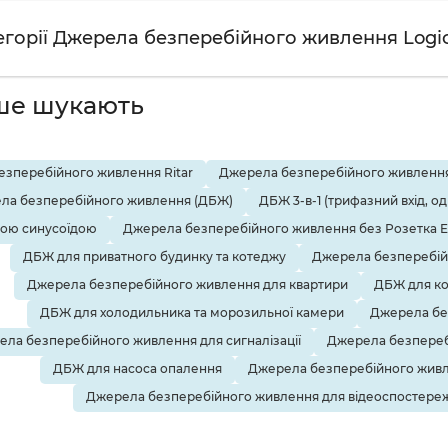
тегорії Джерела безперебійного живлення Logi
ше шукають
зперебійного живлення Ritar
Джерела безперебійного живлення
ла безперебійного живлення (ДБЖ)
ДБЖ 3-в-1 (трифазний вхід, о
тою синусоїдою
Джерела безперебійного живлення без Розетка 
ДБЖ для приватного будинку та котеджу
Джерела безперебій
Джерела безперебійного живлення для квартири
ДБЖ для ко
ДБЖ для холодильника та морозильної камери
Джерела бе
ла безперебійного живлення для сигналізації
Джерела безпереб
ДБЖ для насоса опалення
Джерела безперебійного живл
Джерела безперебійного живлення для відеоспостере