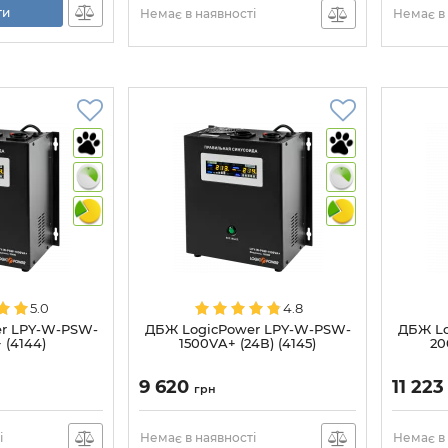
ти
Немає в наявності
Немає в 
5.0
4.8
r LPY-W-PSW-
ДБЖ LogicPower LPY-W-PSW-
ДБЖ Lo
 (4144)
1500VA+ (24В) (4145)
20
9 620
11 22
грн
і
Немає в наявності
Немає в 