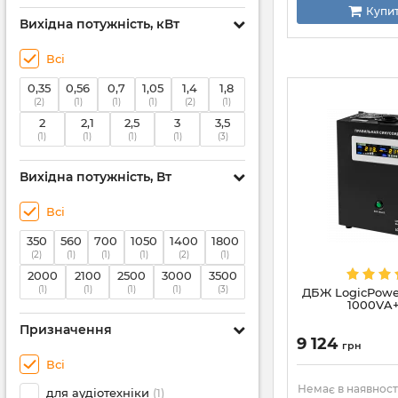
Купи
Вихідна потужність, кВт
Всі
0,35
0,56
0,7
1,05
1,4
1,8
(2)
(1)
(1)
(1)
(2)
(1)
2
2,1
2,5
3
3,5
(1)
(1)
(1)
(1)
(3)
Вихідна потужність, Вт
Всі
350
560
700
1050
1400
1800
(2)
(1)
(1)
(1)
(2)
(1)
2000
2100
2500
3000
3500
(1)
(1)
(1)
(1)
(3)
ДБЖ LogicPowe
1000VA+
Призначення
9 124
грн
Всі
Немає в наявност
для аудіотехніки
(1)