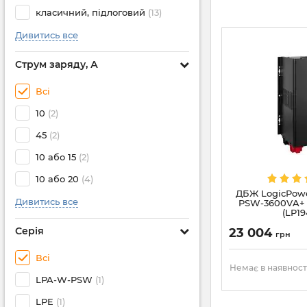
класичний, підлоговий
(13)
Дивитись все
Струм заряду, А
Всі
10
(2)
45
(2)
10 або 15
(2)
10 або 20
(4)
ДБЖ LogicPowe
Дивитись все
PSW-3600VA+ 
(LP19
Серія
23 004
грн
Всі
Немає в наявност
LPA-W-PSW
(1)
LPE
(1)