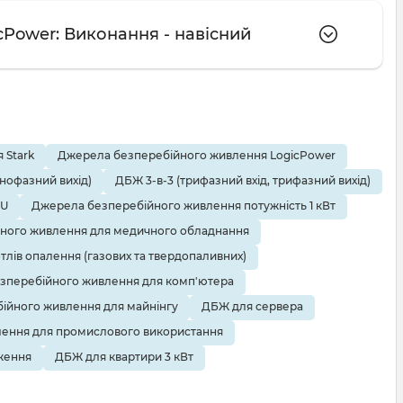
cPower: Виконання - навісний
 Stark
Джерела безперебійного живлення LogicPower
днофазний вихід)
ДБЖ 3-в-3 (трифазний вхід, трифазний вихід)
EU
Джерела безперебійного живлення потужність 1 кВт
ного живлення для медичного обладнання
тлів опалення (газових та твердопаливних)
зперебійного живлення для комп'ютера
ійного живлення для майнінгу
ДБЖ для сервера
ення для промислового використання
ження
ДБЖ для квартири 3 кВт