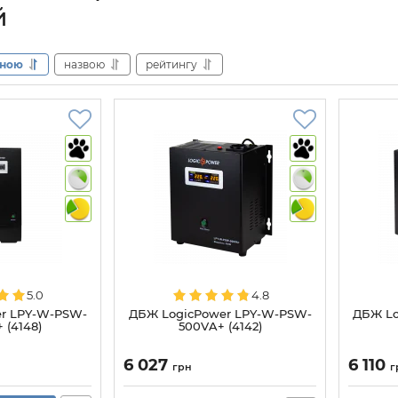
й
іною
назвою
рейтингу
5.0
4.8
r LPY-W-PSW-
ДБЖ LogicPower LPY-W-PSW-
ДБЖ Lo
 (4148)
500VA+ (4142)
6 027
6 110
грн
г