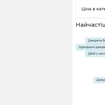
Ціна в ка
Найчасті
Джерела бе
Однофазні джере
ДБЖ з чис
Джере