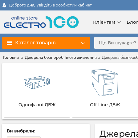
Доброго дня,
увійдіть в особистий кабінет
Клієнтам
Бло
Каталог товарів
Головна
Джерела безперебійного живлення
Джерела безпереб
Однофазні ДБЖ
Off-Line ДБЖ
Ви вибрали:
Джерела