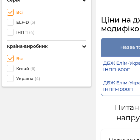
Серія
Всі
Ціни на д
ELF-D
(5)
модифіков
ІНПП
(4)
Країна-виробник
Назва т
Всі
ДБЖ Елім-Укра
Китай
(6)
ІНПП-600П
Україна
(4)
ДБЖ Елім-Укра
ІНПП-1000П
Питан
напру