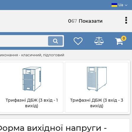
Ua
0
6
7
Показати
0
Виконання - класичний, підлоговий
Трифазні ДБЖ (3 вхід - 1
Трифазні ДБЖ (3 вхід - 3
вихід)
вихід)
орма вихідної напруги -