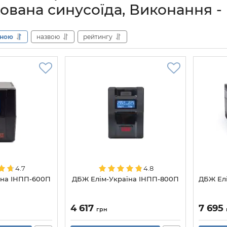
ована синусоїда, Виконання -
іною
назвою
рейтингу
4.7
4.8
їна ІНПП-600П
ДБЖ Елім-Україна ІНПП-800П
ДБЖ Ел
4 617
7 695
грн