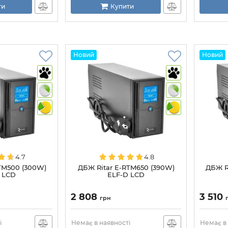
ти
Купити
Новий
Новий
4.7
4.8
TM500 (300W)
ДБЖ Ritar E-RTM650 (390W)
ДБЖ R
 LCD
ELF-D LCD
2 808
3 510
грн
і
Немає в наявності
Немає в 