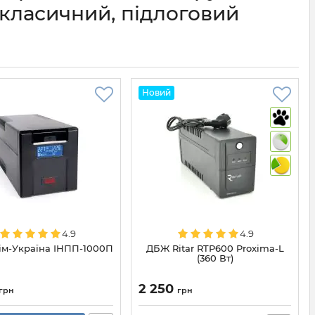
 класичний, підлоговий
Новий
4.9
4.9
ім-Україна ІНПП-1000П
ДБЖ Ritar RTP600 Proxima-L
(360 Вт)
2 250
грн
грн