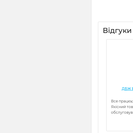
Відгуки
ДБЖ Е
Все працює
Якісний то
обслуговув