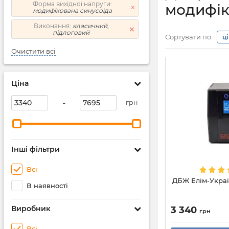
Форма вихідної напруги:
модифік
модифікована синусоїда
Виконання:
класичний,
підлоговий
Сортувати по:
ц
Очистити всі
Ціна
-
грн
Інші фільтри
Всі
ДБЖ Елім-Укра
В наявності
Виробник
3 340
грн
Всі