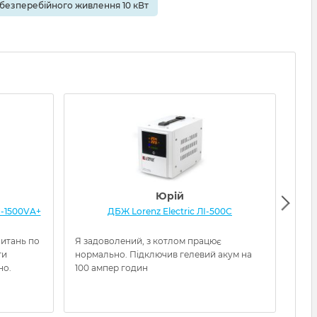
безперебійного живлення 10 кВт
Юрій
-1500VA+
ДБЖ Lorenz Electric ЛІ-500С
ДБЖ
питань по
Я задоволений, з котлом працює
Отри
ти
нормально. Підключив гелевий акум на
очув
но.
100 ампер годин
нал
заво
можу