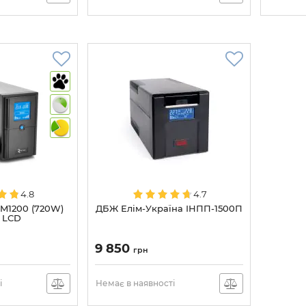
4.8
4.7
TM1200 (720W)
ДБЖ Елім-Україна ІНПП-1500П
 LCD
9 850
грн
і
Немає в наявності