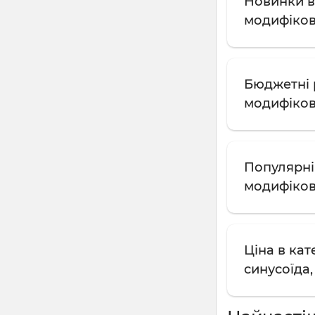
Новинки в
модифіков
Бюджетні 
модифіков
Популярні
модифіков
Ціна в ка
синусоїда