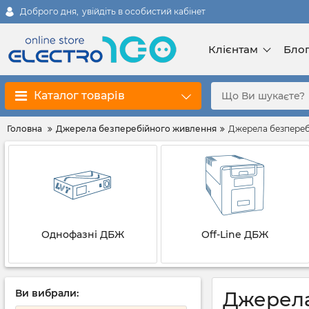
Доброго дня,
увійдіть в особистий кабінет
Клієнтам
Бло
Каталог товарів
Головна
Джерела безперебійного живлення
Джерела безперебі
Однофазні ДБЖ
Off-Line ДБЖ
Ви вибрали:
Джерела