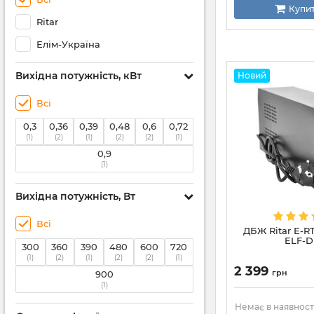
Купи
Ritar
Елім-Україна
Вихідна потужність, кВт
Новий
Всі
0,3
0,36
0,39
0,48
0,6
0,72
(1)
(2)
(1)
(2)
(2)
(1)
0,9
(1)
Вихідна потужність, Вт
Всі
ДБЖ Ritar E-R
ELF-D
300
360
390
480
600
720
(1)
(2)
(1)
(2)
(2)
(1)
2 399
грн
900
(1)
Немає в наявност