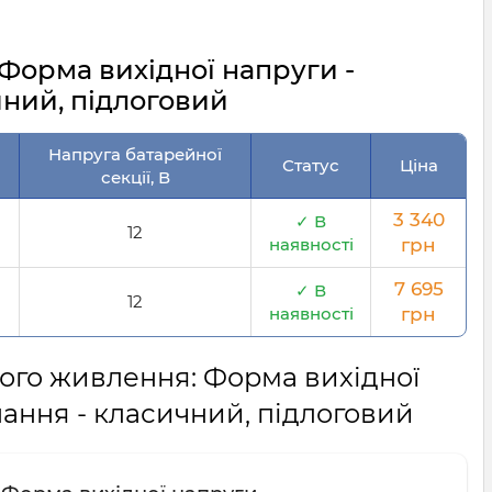
Форма вихідної напруги -
чний, підлоговий
Напруга батарейної
Статус
Ціна
секції, В
3 340
✓ В
12
наявності
грн
7 695
✓ В
12
наявності
грн
ного живлення: Форма вихідної
ання - класичний, підлоговий