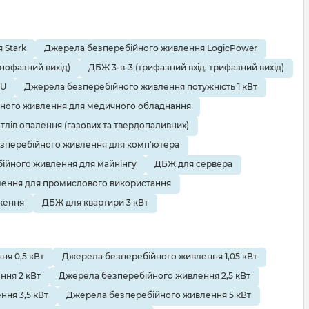
 Stark
Джерела безперебійного живлення LogicPower
днофазний вихід)
ДБЖ 3-в-3 (трифазний вхід, трифазний вихід)
EU
Джерела безперебійного живлення потужність 1 кВт
ного живлення для медичного обладнання
тлів опалення (газових та твердопаливних)
зперебійного живлення для комп'ютера
ійного живлення для майнінгу
ДБЖ для сервера
ення для промислового використання
ження
ДБЖ для квартири 3 кВт
я 0,5 кВт
Джерела безперебійного живлення 1,05 кВт
ння 2 кВт
Джерела безперебійного живлення 2,5 кВт
ня 3,5 кВт
Джерела безперебійного живлення 5 кВт