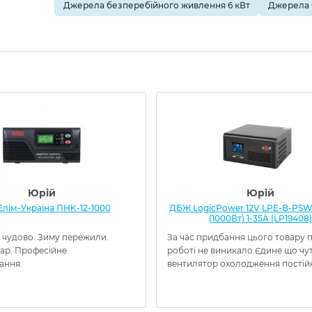
Джерела безперебійного живлення 6 кВт
Джерела 
Юрій
Юрій
лім-Україна ПНК-12-1000
ДБЖ LogicPower 12V LPE-B-PSW
(1000Вт) 1-35A (LP19408)
 чудово. Зиму пережили.
За час придбання цього товару 
вар. Професійне
роботі не виникало.Єдине що чу
ання.
вентилятор охолодження постій