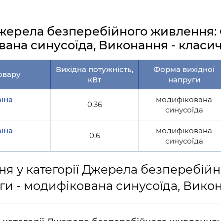
жерела безперебійного живлення: 
ана синусоїда, Виконання - класи
Вихідна потужність,
Форма вихідної
овару
кВт
напруги
їна
модифікована
0,36
синусоїда
їна
модифікована
0,6
синусоїда
ня у категорії Джерела безперебій
ги - модифікована синусоїда, Викон