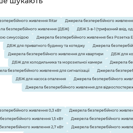
ше шукають
зперебійного живлення Ritar
Джерела безперебійного живлення
ла безперебійного живлення (ДБЖ)
ДБЖ 3-в-1 (трифазний вхід, о
тою синусоїдою
Джерела безперебійного живлення без Розетка 
ДБЖ для приватного будинку та котеджу
Джерела безперебій
Джерела безперебійного живлення для квартири
ДБЖ для ко
ДБЖ для холодильника та морозильної камери
Джерела бе
ла безперебійного живлення для сигналізації
Джерела безпереб
ДБЖ для насоса опалення
Джерела безперебійного живл
Джерела безперебійного живлення для відеоспостере
зперебійного живлення 0,3 кВт
Джерела безперебійного живленн
безперебійного живлення 1,5 кВт
Джерела безперебійного живле
безперебійного живлення 2,7 кВт
Джерела безперебійного живлен