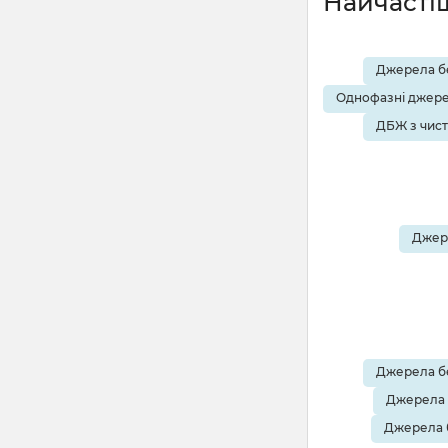
Найчасті
Джерела бе
Однофазні джере
ДБЖ з чис
Джере
Джерела бе
Джерела 
Джерела 