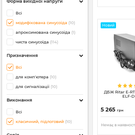
Форма вихідної напруги
Всі
модифікована синусоїда
(10)
Новий
апроксимована синусоїда
(1)
чиста синусоїда
(114)
Призначення
Всі
для комп'ютера
(10)
для сигналізації
(10)
ДБЖ Ritar E-R
ELF-D
Виконання
5 265
грн
Всі
класичний, підлоговий
(10)
Немає в наявност