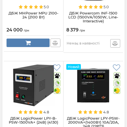
5.0
5.0
ДБЖ MHPower MPU 2100-
ДБЖ Powercom INF-1500
24 (2100 Вт)
LCD (1500VA/1050W, Line-
Interactive)
24 000
8 379
грн
грн
Немає в наявності
Новий
4.8
4.8
ДБЖ LogicPower LPY-B-
ДБЖ LogicPower LPY-PSW-
PSW-1500VA+ (24В) (4130)
2000VA+(1400Вт) 10A/20A,
24В (22873)