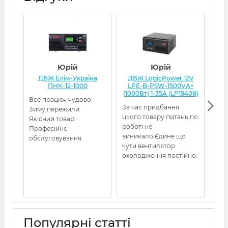
Юрій
Юрій
ДБЖ Елім-Україна
ДБЖ LogicPower 12V
Д
ПНК-12-1000
LPE-B-PSW-1500VA+
(1000Вт) 1-35A (LP19408)
Все працює чудово.
Я з
За час придбання
Зиму пережили.
кот
цього товару питань по
Якісний товар.
нор
роботі не
Професійне
гел
виникало.Єдине що
обслуговування.
амп
чути вентилятор
охолодження постійно.
Популярні статті