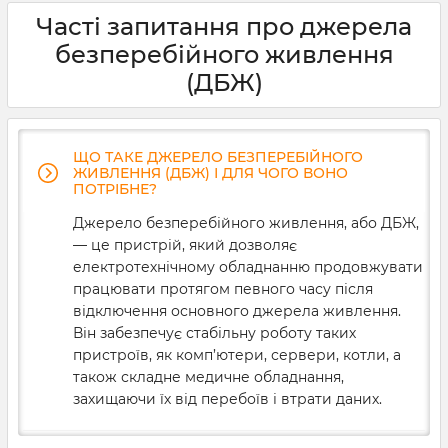
та ефективність роботи даних приладів. Тому ups для
Часті запитання про джерела
медичного обладнання вибирається ретельно та
згідно певних параметрів. На що варто звернути
безперебійного живлення
першочерг
(ДБЖ)
ЩО ТАКЕ ДЖЕРЕЛО БЕЗПЕРЕБІЙНОГО
ЖИВЛЕННЯ (ДБЖ) І ДЛЯ ЧОГО ВОНО
ПОТРІБНЕ?
Джерело безперебійного живлення, або ДБЖ,
— це пристрій, який дозволяє
електротехнічному обладнанню продовжувати
працювати протягом певного часу після
відключення основного джерела живлення.
Він забезпечує стабільну роботу таких
пристроїв, як комп’ютери, сервери, котли, а
також складне медичне обладнання,
захищаючи їх від перебоїв і втрати даних.