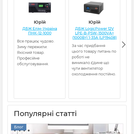
Юрій
Юрій
ДБЖ Елім-Україна
ДБЖ LogicPower 12V
Д
ПНК-12-1000
LPE-B-PSW-1500VA+
(1000Вт) 1-35A (LP19408)
Все працює чудово.
Я з
За час придбання
Зиму пережили.
кот
цього товару питань по
Якісний товар.
нор
роботі не
Професійне
гел
виникало.Єдине що
обслуговування.
амп
чути вентилятор
охолодження постійно.
Популярні статті
Блог