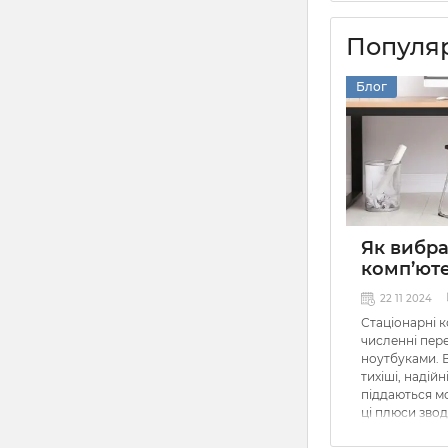
Популяр
Блог
Як вибр
комп’ют
22 11 2024
Стаціонарні 
численні пере
ноутбуками. 
тихіші, надійн
піддаються мо
ці плюси звод
коли в елект