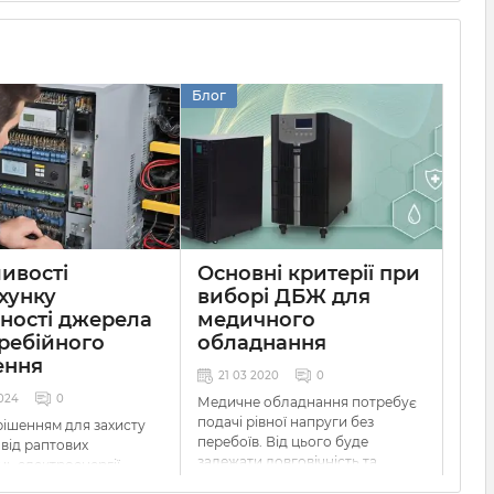
Блог
ивості
Основні критерії при
хунку
виборі ДБЖ для
ності джерела
медичного
ребійного
обладнання
ення
21 03 2020
0
024
0
Медичне обладнання потребує
подачі рівної напруги без
ішенням для захисту
перебоїв. Від цього буде
 від раптових
залежати довговічність та
нь електроенергії
ефективність роботи даних
жерела безперебійного