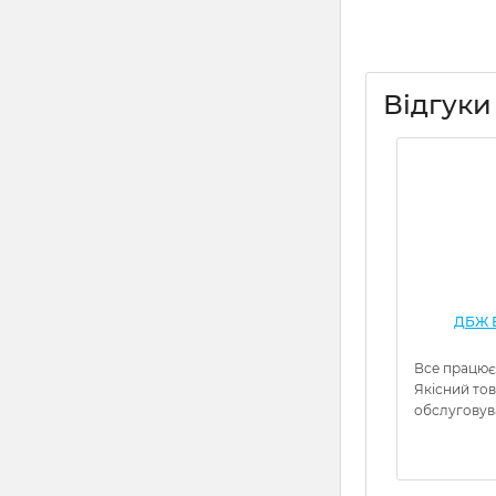
Відгуки
ДБЖ Е
Все працює
Якісний то
обслуговув