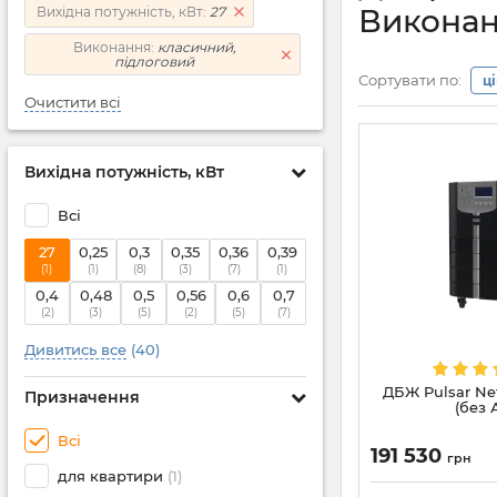
Виконан
Вихідна потужність, кВт:
27
Виконання:
класичний,
підлоговий
Сортувати по:
ц
Очистити всі
Вихідна потужність, кВт
Всі
27
0,25
0,3
0,35
0,36
0,39
(1)
(1)
(8)
(3)
(7)
(1)
0,4
0,48
0,5
0,56
0,6
0,7
(2)
(3)
(5)
(2)
(5)
(7)
Дивитись все
(40)
ДБЖ Pulsar Ne
Призначення
(без 
Всі
191 530
грн
для квартири
(1)