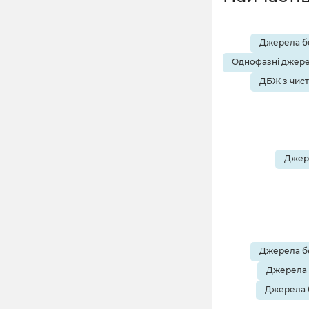
Джерела бе
Однофазні джере
ДБЖ з чис
Джере
Джерела бе
Джерела 
Джерела 