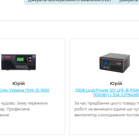
Юрій
Юрій
лім-Україна ПНК-12-1000
ДБЖ LogicPower 12V LPE-B-PSW
(1000Вт) 1-35A (LP19408)
 чудово. Зиму пережили.
За час придбання цього товару 
вар. Професійне
роботі не виникало.Єдине що чу
ання.
вентилятор охолодження постій