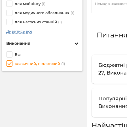
для майнінгу
(1)
Немає в наявност
для медичного обладнання
(1)
для насосних станцій
(1)
Дивитись все
Питання 
Виконання
Всі
класичний, підлоговий
(1)
Бюджетні 
27, Викона
Популярні 
Виконання
Найчасті