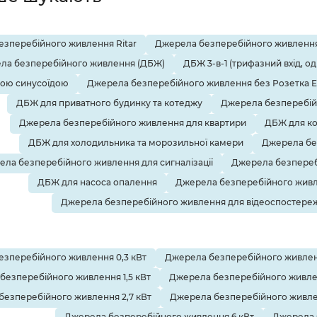
зперебійного живлення Ritar
Джерела безперебійного живлення
ла безперебійного живлення (ДБЖ)
ДБЖ 3-в-1 (трифазний вхід, о
тою синусоїдою
Джерела безперебійного живлення без Розетка 
ДБЖ для приватного будинку та котеджу
Джерела безперебій
Джерела безперебійного живлення для квартири
ДБЖ для ко
ДБЖ для холодильника та морозильної камери
Джерела бе
ла безперебійного живлення для сигналізації
Джерела безпереб
ДБЖ для насоса опалення
Джерела безперебійного живл
Джерела безперебійного живлення для відеоспостере
зперебійного живлення 0,3 кВт
Джерела безперебійного живленн
безперебійного живлення 1,5 кВт
Джерела безперебійного живле
безперебійного живлення 2,7 кВт
Джерела безперебійного живлен
Джерела безперебійного живлення 6 кВт
Джерела 