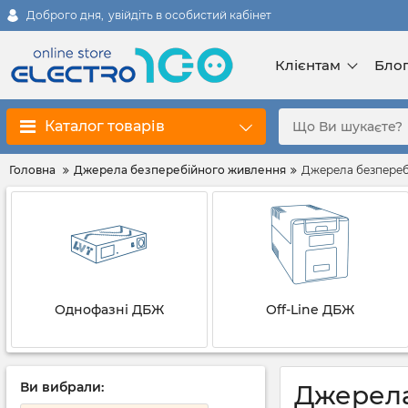
Доброго дня,
увійдіть в особистий кабінет
Клієнтам
Бло
Каталог товарів
Головна
Джерела безперебійного живлення
Джерела безперебі
Однофазні ДБЖ
Off-Line ДБЖ
Ви вибрали:
Джерела