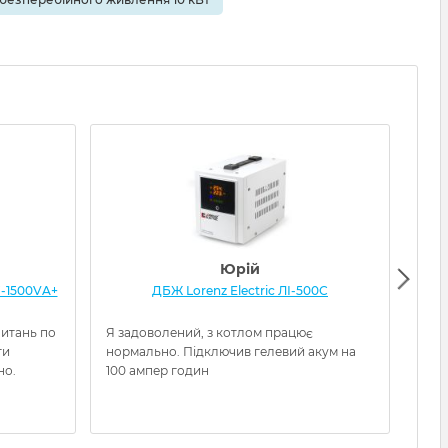
Юрій
-1500VA+
ДБЖ Lorenz Electric ЛІ-500С
ДБЖ
питань по
Я задоволений, з котлом працює
Отри
ти
нормально. Підключив гелевий акум на
очув
но.
100 ампер годин
нал
заво
можу