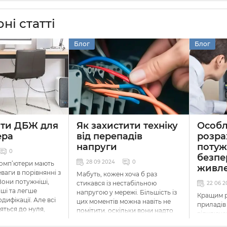
ні статті
Блог
Блог
ати ДБЖ для
Як захистити техніку
Особл
ера
від перепадів
розра
напруги
потуж
0
безпе
28 09 2024
0
комп’ютери мають
живл
ваги в порівнянні з
Мабуть, кожен хоча б раз
Вони потужніші,
стикався із нестабільною
22 06 2
іші та легше
напругою у мережі. Більшість із
Кращим р
дифікації. Але всі
цих моментів можна навіть не
приладів
яться до нуля,
помітити, оскільки вони надто
відключе
ромережі немає
незначні, щоб мати вплив на
будуть
д