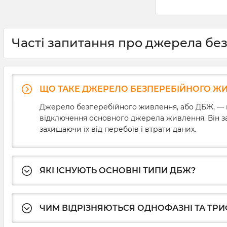
струму. Щобіл
порівняно ма
напруги можу
впливати на ї
спричиняючи 
Часті запитання про джерела бе
незбережених
розв’язати ц
необхідно зна
ДБЖ для комп’
ми докладно
ЩО ТАКЕ ДЖЕРЕЛО БЕЗПЕРЕБІЙНОГО ЖИВ
основні хара
безперебійникі
Джерело безперебійного живлення, або ДБЖ, — ц
вибору та про
відключення основного джерела живлення. Він за
приладу.
захищаючи їх від перебоїв і втрати даних.
ЯКІ ІСНУЮТЬ ОСНОВНІ ТИПИ ДБЖ?
ЧИМ ВІДРІЗНЯЮТЬСЯ ОДНОФАЗНІ ТА ТРИ