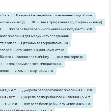
 Stark
Джерела безперебійного живлення LogicPower
днофазний вихід)
ДБЖ 3-в-3 (трифазний вхід, трифазний вихід)
EU
Джерела безперебійного живлення потужність 1 кВт
ного живлення для медичного обладнання
тлів опалення (газових та твердопаливних)
зперебійного живлення для комп'ютера
ійного живлення для майнінгу
ДБЖ для сервера
ення для промислового використання
ження
ДБЖ для квартири 3 кВт
я 0,5 кВт
Джерела безперебійного живлення 1,05 кВт
ння 2 кВт
Джерела безперебійного живлення 2,5 кВт
ня 3,5 кВт
Джерела безперебійного живлення 5 кВт
безперебійного живлення 10 кВт