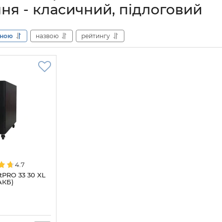
ня - класичний, підлоговий
іною
назвою
рейтингу
4.7
tPRO 33 30 XL
АКБ)