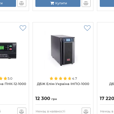
ти
Купити
5.0
4.7
на ПНК-12-1000
ДБЖ Елім-Україна ІНПО-1000
ДБ
12 300
17 22
грн
і
Немає в наявності
Немає в 