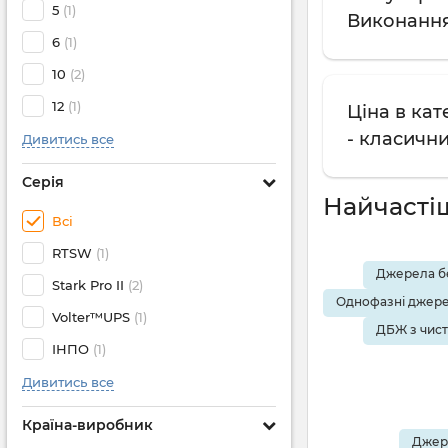
5
(1)
Виконання
6
(1)
10
(2)
12
(1)
Ціна в кат
- класичн
Дивитись все
Серія
Найчасті
Всі
RTSW
(1)
Джерела бе
Stark Pro II
(2)
Однофазні джере
Volter™UPS
(1)
ДБЖ з чис
ІНПО
(1)
Дивитись все
Країна-виробник
Джере