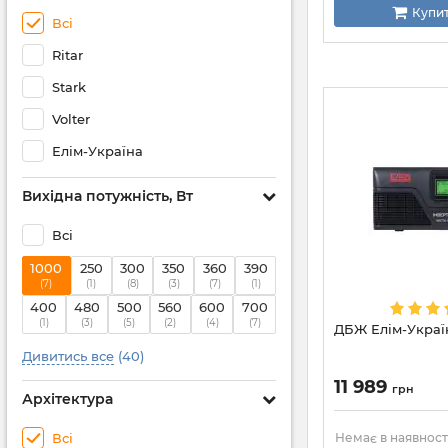
Купи
Всі
Ritar
Stark
Volter
Елім-Україна
Вихідна потужність, Вт
Всі
1000
250
300
350
360
390
(7)
(1)
(8)
(3)
(7)
(1)
400
480
500
560
600
700
(1)
(3)
(5)
(2)
(4)
(7)
ДБЖ Елім-Украї
Дивитись все
(40)
11 989
грн
Архітектура
Всі
Немає в наявност