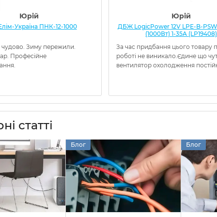
Юрій
Юрій
лім-Україна ПНК-12-1000
ДБЖ LogicPower 12V LPE-B-PSW
(1000Вт) 1-35A (LP19408)
 чудово. Зиму пережили.
За час придбання цього товару 
вар. Професійне
роботі не виникало.Єдине що чу
ання.
вентилятор охолодження постій
ні статті
Блог
Блог