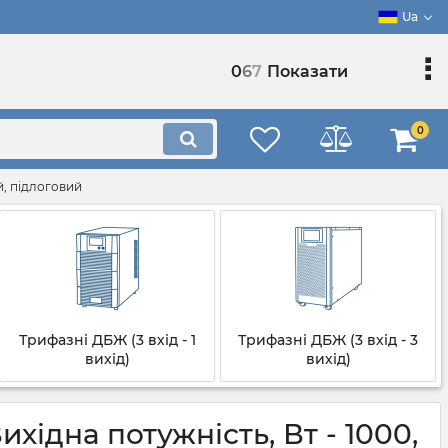
Ua
0
6
7
Показати
0
й, підлоговий
Трифазні ДБЖ (3 вхід - 1
Трифазні ДБЖ (3 вхід - 3
вихід)
вихід)
ідна потужність, Вт - 1000,