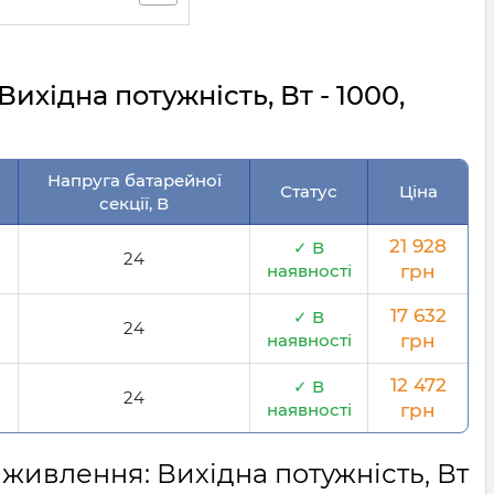
хідна потужність, Вт - 1000,
Напруга батарейної
Статус
Ціна
секції, В
21 928
✓ В
24
наявності
грн
17 632
✓ В
24
наявності
грн
12 472
✓ В
24
наявності
грн
живлення: Вихідна потужність, Вт