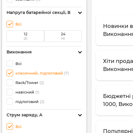
Напруга батарейної секції, В
Всі
Новинки в 
Виконання
12
24
(2)
(4)
Виконання
Хіти прода
Всі
Виконання
класичний, підлоговий
(7)
Rack/Tower
(2)
навісний
(1)
Бюджетні 
підлоговий
(2)
1000, Вик
Струм заряду, А
Всі
Популярні 