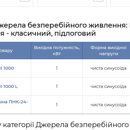
жерела безперебійного живлення: Ви
 - класичний, підлоговий
Вихідна потужність,
Форма вихідної
овару
кВт
напруги
II 1000
1
чиста синусоїда
I 1000 L
1
чиста синусоїда
їна ПНК-24-
1
чиста синусоїда
 категорії Джерела безперебійного 