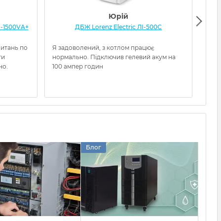
Юрій
-1500VA+
ДБЖ Lorenz Electric ЛІ-500С
ДБЖ
питань по
Я задоволений, з котлом працює
Отри
ти
нормально. Підключив гелевий акум на
очув
но.
100 ампер годин
нал
заво
можу
Блог