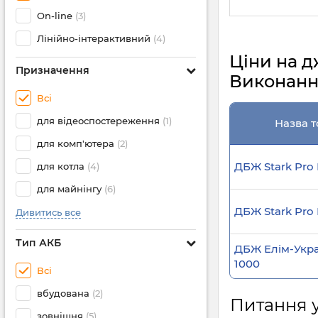
On-line
(3)
Лінійно-інтерактивний
(4)
Ціни на д
Призначення
Виконання
Всі
для відеоспостереження
(1)
Назва т
для комп'ютера
(2)
ДБЖ Stark Pro 
для котла
(4)
для майнінгу
(6)
ДБЖ Stark Pro I
Дивитись все
Тип АКБ
ДБЖ Елім-Укра
1000
Всі
вбудована
(2)
Питання у
зовнішня
(5)