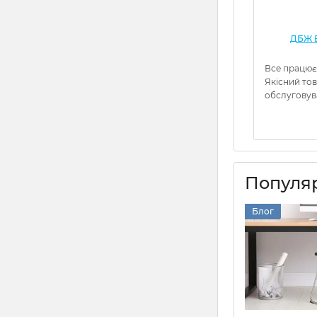
ДБЖ Е
Все працює
Якісний то
обслуговув
Популяр
Блог