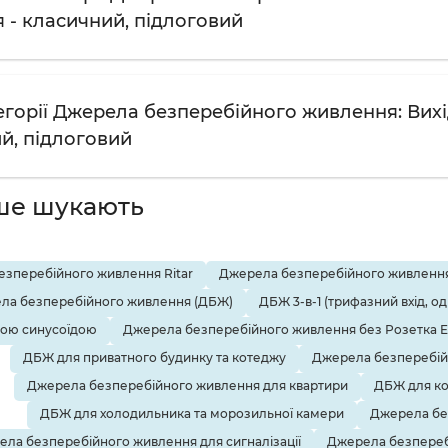
 - класичний, підлоговий
егорії Джерела безперебійного живлення: Вихід
ий, підлоговий
ше шукають
зперебійного живлення Ritar
Джерела безперебійного живлення
ла безперебійного живлення (ДБЖ)
ДБЖ 3-в-1 (трифазний вхід, о
тою синусоїдою
Джерела безперебійного живлення без Розетка 
ДБЖ для приватного будинку та котеджу
Джерела безперебій
Джерела безперебійного живлення для квартири
ДБЖ для ко
ДБЖ для холодильника та морозильної камери
Джерела бе
ла безперебійного живлення для сигналізації
Джерела безпереб