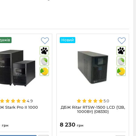
дажів
Новий
4.9
5.0
Ж Stark Pro II 1000
ДБЖ Ritar RTSW-1500 LCD (12В,
1000Вт) (08330)
8
8 230
грн
грн