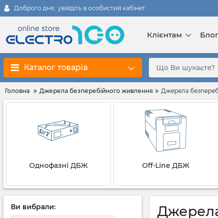
Доброго дня,
увійдіть в особистий кабінет
Клієнтам
Бло
Каталог товарів
Головна
Джерела безперебійного живлення
Джерела безперебі
Однофазні ДБЖ
Off-Line ДБЖ
Ви вибрали:
Джерела