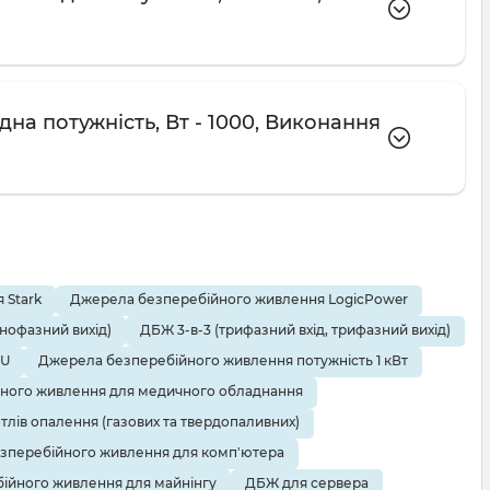
на потужність, Вт - 1000, Виконання
 Stark
Джерела безперебійного живлення LogicPower
днофазний вихід)
ДБЖ 3-в-3 (трифазний вхід, трифазний вихід)
EU
Джерела безперебійного живлення потужність 1 кВт
ного живлення для медичного обладнання
тлів опалення (газових та твердопаливних)
зперебійного живлення для комп'ютера
ійного живлення для майнінгу
ДБЖ для сервера