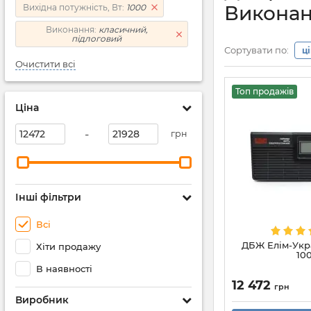
Виконан
Вихідна потужність, Вт:
1000
Виконання:
класичний,
підлоговий
Сортувати по:
ц
Очистити всі
Топ продажів
Ціна
-
грн
Інші фільтри
Всі
ДБЖ Елім-Укр
Хіти продажу
10
В наявності
12 472
грн
Виробник