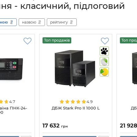
ня - класичний, підлоговий
іною
назвою
рейтингу
Топ продажів
Топ про
4.7
4.9
аїна ПНК-24-
ДБЖ Stark Pro II 1000 L
ДБ
00
17 632
21 92
грн