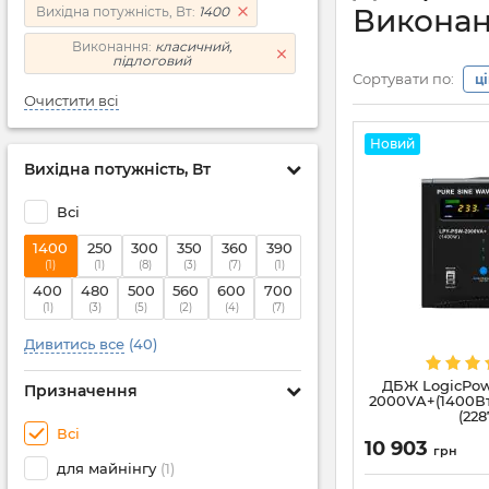
Виконан
Вихідна потужність, Вт:
1400
Виконання:
класичний,
підлоговий
Сортувати по:
ц
Очистити всі
Новий
Вихідна потужність, Вт
Всі
1400
250
300
350
360
390
(1)
(1)
(8)
(3)
(7)
(1)
400
480
500
560
600
700
(1)
(3)
(5)
(2)
(4)
(7)
Дивитись все
(40)
ДБЖ LogicPow
Призначення
2000VA+(1400Вт
(228
Всі
10 903
грн
для майнінгу
(1)