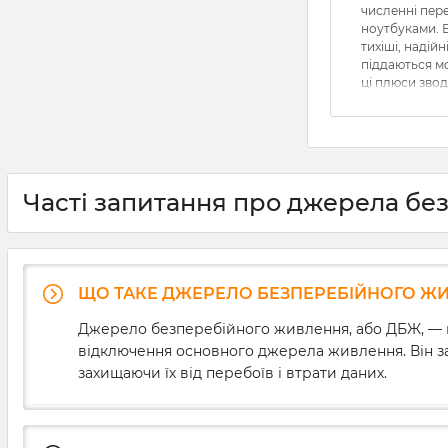
численні пере
ноутбуками. 
тихіші, надійн
піддаються мо
ці плюси звод
коли в елект
струму. Щобіл
порівняно ма
напруги можу
впливати на ї
спричиняючи 
Часті запитання про джерела бе
незбережених
розв’язати ц
необхідно зна
ДБЖ для комп’
ми докладно
ЩО ТАКЕ ДЖЕРЕЛО БЕЗПЕРЕБІЙНОГО ЖИВ
основні хара
безперебійникі
Джерело безперебійного живлення, або ДБЖ, — ц
вибору та про
відключення основного джерела живлення. Він за
приладу.
захищаючи їх від перебоїв і втрати даних.