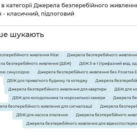
в категорії Джерела безперебійного живлення: 
 - класичний, підлоговий
ше шукають
зперебійного живлення Ritar
Джерела безперебійного живлення
ла безперебійного живлення (ДБЖ)
ДБЖ 3-в-1 (трифазний вхід, о
тою синусоїдою
Джерела безперебійного живлення без Розетка 
ДБЖ для приватного будинку та котеджу
Джерела безперебій
Джерела безперебійного живлення для квартири
ДБЖ для ко
ДБЖ для холодильника та морозильної камери
Джерела бе
ла безперебійного живлення для сигналізації
Джерела безпереб
ДБЖ для насоса опалення
Джерела безперебійного живл
Джерела безперебійного живлення для відеоспостере