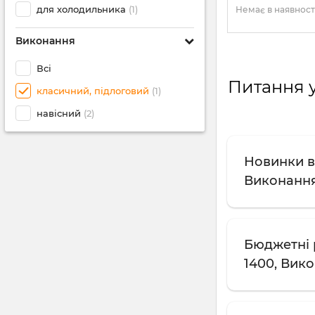
для холодильника
(1)
Немає в наявност
Виконання
Всі
Питання у
класичний, підлоговий
(1)
навісний
(2)
Новинки в 
Виконання
Бюджетні 
1400, Вик