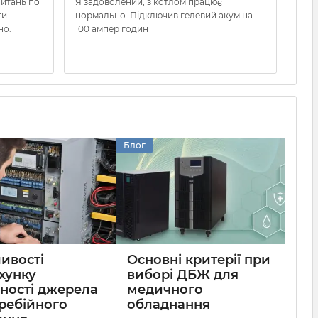
питань по
Я задоволений, з котлом працює
Отри
ти
нормально. Підключив гелевий акум на
очув
но.
100 ампер годин
нал
заво
можу
Блог
ивості
Основні критерії при
хунку
виборі ДБЖ для
ності джерела
медичного
ребійного
обладнання