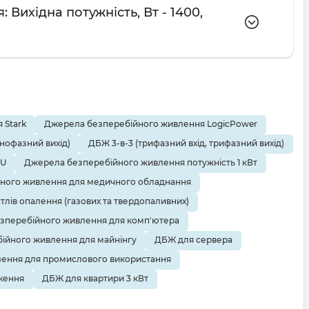
Вихідна потужність, Вт - 1400,
 Stark
Джерела безперебійного живлення LogicPower
днофазний вихід)
ДБЖ 3-в-3 (трифазний вхід, трифазний вихід)
EU
Джерела безперебійного живлення потужність 1 кВт
ного живлення для медичного обладнання
тлів опалення (газових та твердопаливних)
зперебійного живлення для комп'ютера
ійного живлення для майнінгу
ДБЖ для сервера
ення для промислового використання
ження
ДБЖ для квартири 3 кВт