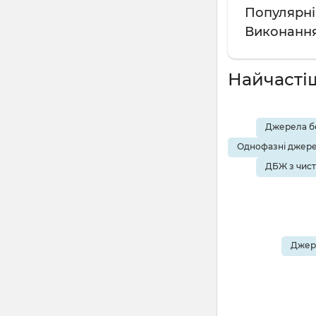
Популярні 
Виконання
Найчасті
Джерела бе
Однофазні джере
ДБЖ з чис
Джере