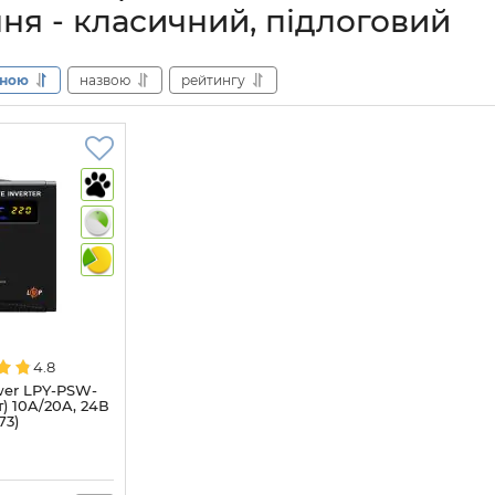
ня - класичний, підлоговий
іною
назвою
рейтингу
4.8
er LPY-PSW-
) 10A/20A, 24В
73)