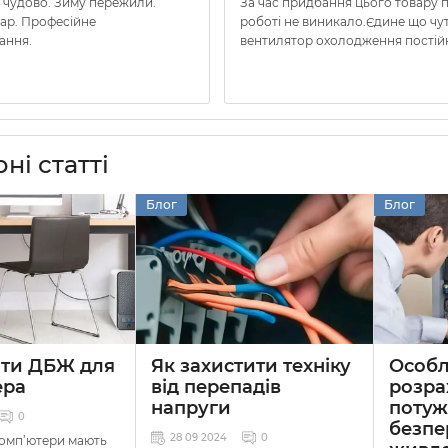
 чудово. Зиму пережили.
За час придбання цього товару 
вар. Професійне
роботі не виникало.Єдине що чу
ання.
вентилятор охолодження постій
ні статті
Блог
Блог
ати ДБЖ для
Як захистити техніку
Особл
ера
від перепадів
розра
напруги
потуж
0
безпе
28 09 2024
0
комп’ютери мають