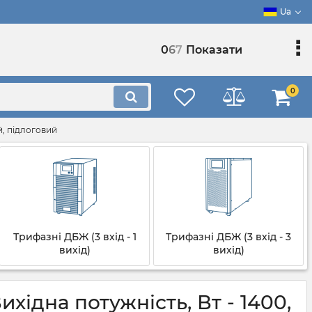
Ua
0
6
7
Показати
0
й, підлоговий
Трифазні ДБЖ (3 вхід - 1
Трифазні ДБЖ (3 вхід - 3
вихід)
вихід)
ідна потужність, Вт - 1400,