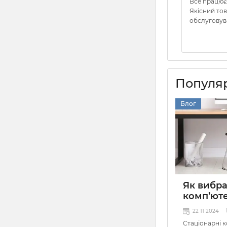
Все працює
Якісний то
обслуговув
Популяр
Блог
Як вибр
комп’ют
22 11 2024
Стаціонарні 