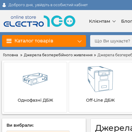
Доброго дня,
увійдіть в особистий кабінет
Клієнтам
Бло
Каталог товарів
Головна
Джерела безперебійного живлення
Джерела безперебі
Однофазні ДБЖ
Off-Line ДБЖ
Ви вибрали:
Джерела