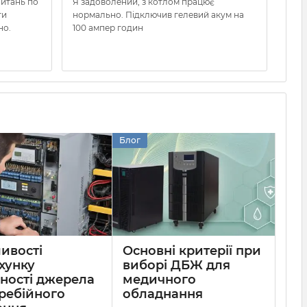
питань по
Я задоволений, з котлом працює
Отри
ти
нормально. Підключив гелевий акум на
очув
но.
100 ампер годин
нал
заво
можу
Блог
ивості
Основні критерії при
хунку
виборі ДБЖ для
ності джерела
медичного
ребійного
обладнання