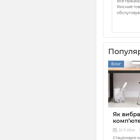
Все працює
Якісний то
обслуговув
Популяр
Блог
Як вибр
комп’ют
22 11 2024
Стаціонарні 