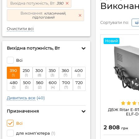
Виконан
Вихідна потужність, Вт:
390
Виконання:
класичний,
підлоговий
Сортувати по:
ц
Очистити всі
Новий
Вихідна потужність, Вт
Всі
390
250
300
350
360
400
(1)
(1)
(8)
(3)
(7)
(1)
480
500
560
600
700
720
(3)
(5)
(2)
(4)
(7)
(1)
Дивитись все
(40)
ДБЖ Ritar E-R
Призначення
ELF-D
Всі
2 808
грн
для комп'ютера
(1)