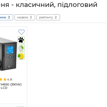
ня - класичний, підлоговий
іною
назвою
рейтингу
4.8
TM650 (390W)
 LCD