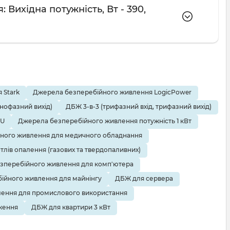
Вихідна потужність, Вт - 390,
 Stark
Джерела безперебійного живлення LogicPower
днофазний вихід)
ДБЖ 3-в-3 (трифазний вхід, трифазний вихід)
EU
Джерела безперебійного живлення потужність 1 кВт
ного живлення для медичного обладнання
тлів опалення (газових та твердопаливних)
зперебійного живлення для комп'ютера
ійного живлення для майнінгу
ДБЖ для сервера
ення для промислового використання
ження
ДБЖ для квартири 3 кВт