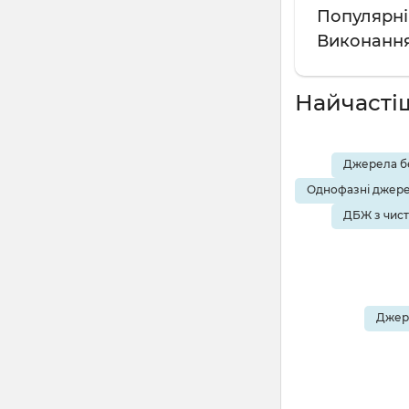
Популярні 
Виконання
Найчасті
Джерела бе
Однофазні джере
ДБЖ з чис
Джере