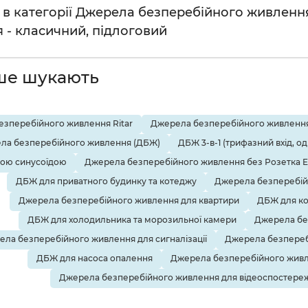
в категорії Джерела безперебійного живлення: 
 - класичний, підлоговий
ше шукають
зперебійного живлення Ritar
Джерела безперебійного живлення
ла безперебійного живлення (ДБЖ)
ДБЖ 3-в-1 (трифазний вхід, о
тою синусоїдою
Джерела безперебійного живлення без Розетка 
ДБЖ для приватного будинку та котеджу
Джерела безперебій
Джерела безперебійного живлення для квартири
ДБЖ для ко
ДБЖ для холодильника та морозильної камери
Джерела бе
ла безперебійного живлення для сигналізації
Джерела безпереб
ДБЖ для насоса опалення
Джерела безперебійного живл
Джерела безперебійного живлення для відеоспостере