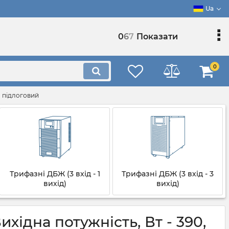
Ua
0
6
7
Показати
0
, підлоговий
Трифазні ДБЖ (3 вхід - 1
Трифазні ДБЖ (3 вхід - 3
вихід)
вихід)
ідна потужність, Вт - 390,