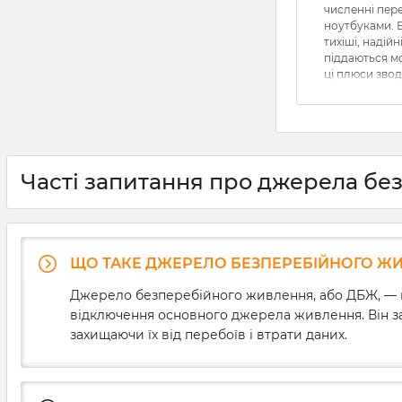
численні пере
ноутбуками. 
тихіші, надійн
піддаються мо
ці плюси звод
коли в елект
струму. Щобіл
порівняно ма
напруги можу
впливати на ї
спричиняючи 
Часті запитання про джерела бе
незбережених
розв’язати ц
необхідно зна
ДБЖ для комп’
ми докладно
ЩО ТАКЕ ДЖЕРЕЛО БЕЗПЕРЕБІЙНОГО ЖИВ
основні хара
безперебійникі
Джерело безперебійного живлення, або ДБЖ, — ц
вибору та про
відключення основного джерела живлення. Він за
приладу.
захищаючи їх від перебоїв і втрати даних.