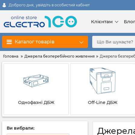
Доброго дня,
увійдіть в особистий кабінет
Клієнтам
Бло
Каталог товарів
Головна
Джерела безперебійного живлення
Джерела безперебі
Однофазні ДБЖ
Off-Line ДБЖ
Ви вибрали:
Джерела