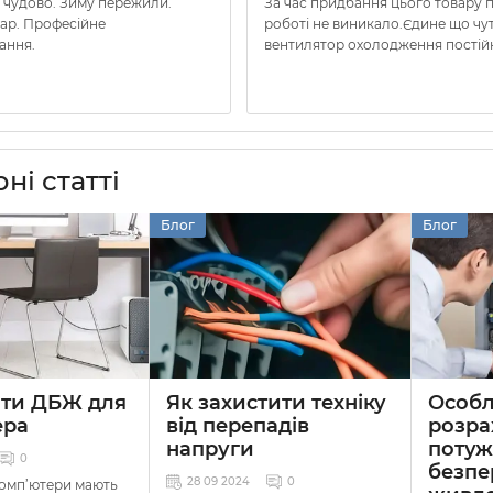
 чудово. Зиму пережили.
За час придбання цього товару 
вар. Професійне
роботі не виникало.Єдине що чу
ання.
вентилятор охолодження постій
ні статті
Блог
Блог
ати ДБЖ для
Як захистити техніку
Особл
ера
від перепадів
розра
напруги
потуж
0
безпе
28 09 2024
0
комп’ютери мають