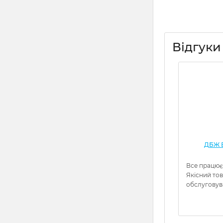
Відгуки
ДБЖ Е
Все працює
Якісний то
обслуговув