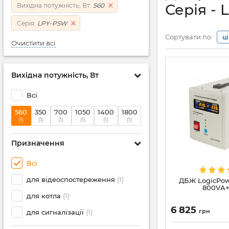
Серія -
Вихідна потужність, Вт:
560
Серія:
LPY-PSW
Сортувати по:
ц
Очистити всі
Вихідна потужність, Вт
Всі
560
350
700
1050
1400
1800
(1)
(1)
(1)
(1)
(1)
(1)
Призначення
Всі
для відеоспостереження
(1)
ДБЖ LogicPow
800VA+ 
для котла
(1)
6 825
грн
для сигналізації
(1)