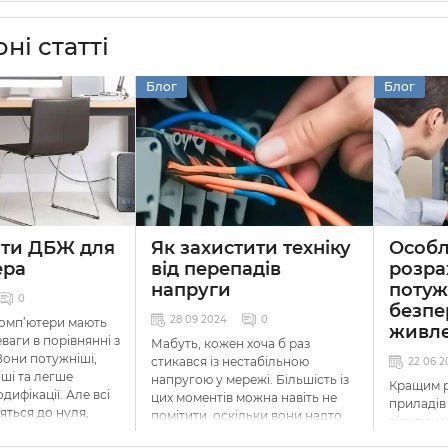
ні статті
Блог
Блог
ати ДБЖ для
Як захистити техніку
Особл
ера
від перепадів
розра
напруги
потуж
0
безпе
28 09 2024
0
комп’ютери мають
живл
ваги в порівнянні з
Мабуть, кожен хоча б раз
Вони потужніші,
стикався із нестабільною
22 06 2
іші та легше
напругою у мережі. Більшість із
Кращим р
дифікації. Але всі
цих моментів можна навіть не
приладів
яться до нуля,
помітити, оскільки вони надто
відключе
ромережі немає
незначні, щоб мати вплив на
будуть
д