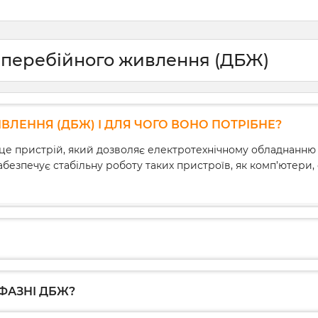
ьше, навіть
роботу приладів навколо нас,
живленн
лі коливання
але бувають і такі, що
подають 
ть негативно
призводять до проблем.
забезпеч
х роботу,
обладнан
раптову втрату
зперебійного живлення (ДБЖ)
Не дивлячись на те, що в наш
використ
 даних. Щоб
час виробники встановлюють в
разом з 
ю проблему, вам
техніку вбудовані контролери,
сонячним
ти, як вибрати
вони не дають повноцінного
пристрої
ютера. У цій статті
захисту, а на деяких моделях їх і
штатному
 розкажемо про
зовсім нема.
правильн
ЛЕННЯ (ДБЖ) І ДЛЯ ЧОГО ВОНО ПОТРІБНЕ?
ктеристики
потужніс
в, критерії їх
оптималь
е пристрій, який дозволяє електротехнічному обладнанню
Як тоді захистити техніку від
 схему під’єднання
акумулят
перепадів напруги? В такій
безпечує стабільну роботу таких пристроїв, як комп’ютери,
Розбирає
ситуації на допомогу приходять
як уникн
стабілізатори напруги та реле.
при вибо
ФАЗНІ ДБЖ?