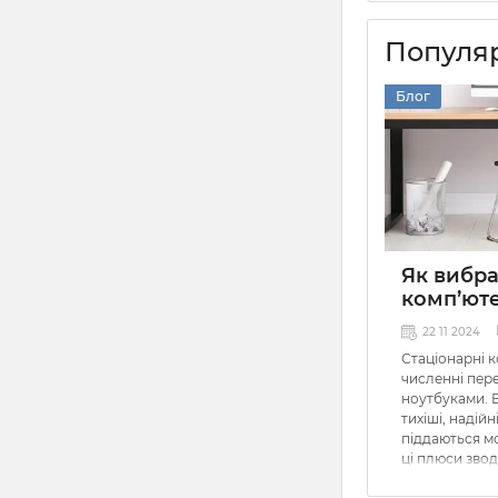
Популяр
Блог
Як вибр
комп’ют
22 11 2024
Стаціонарні 
численні пере
ноутбуками. 
тихіші, надійн
піддаються мо
ці плюси звод
коли в елект