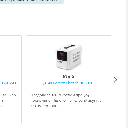
Юрій
-1500VA+
ДБЖ Lorenz Electric ЛІ-500С
ДБЖ
питань по
Я задоволений, з котлом працює
Отри
ти
нормально. Підключив гелевий акум на
очув
но.
100 ампер годин
нал
заво
можу