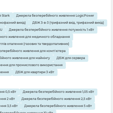
 Stark
Джерела безперебійного живлення LogicPower
днофазний вихід)
ДБЖ 3-в-3 (трифазний вхід, трифазний вихід)
EU
Джерела безперебійного живлення потужність 1 кВт
ного живлення для медичного обладнання
тлів опалення (газових та твердопаливних)
зперебійного живлення для комп'ютера
ійного живлення для майнінгу
ДБЖ для сервера
ення для промислового використання
ження
ДБЖ для квартири 3 кВт
я 0,5 кВт
Джерела безперебійного живлення 1,05 кВт
ння 2 кВт
Джерела безперебійного живлення 2,5 кВт
ня 3,5 кВт
Джерела безперебійного живлення 5 кВт
безперебійного живлення 10 кВт