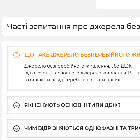
струму. Щобіл
порівняно ма
напруги можу
впливати на ї
спричиняючи 
Часті запитання про джерела бе
незбережених
розв’язати ц
необхідно зна
ДБЖ для комп’
ми докладно
ЩО ТАКЕ ДЖЕРЕЛО БЕЗПЕРЕБІЙНОГО ЖИВ
основні хара
безперебійникі
Джерело безперебійного живлення, або ДБЖ, — ц
вибору та про
відключення основного джерела живлення. Він за
приладу.
захищаючи їх від перебоїв і втрати даних.
ЯКІ ІСНУЮТЬ ОСНОВНІ ТИПИ ДБЖ?
ЧИМ ВІДРІЗНЯЮТЬСЯ ОДНОФАЗНІ ТА ТРИ