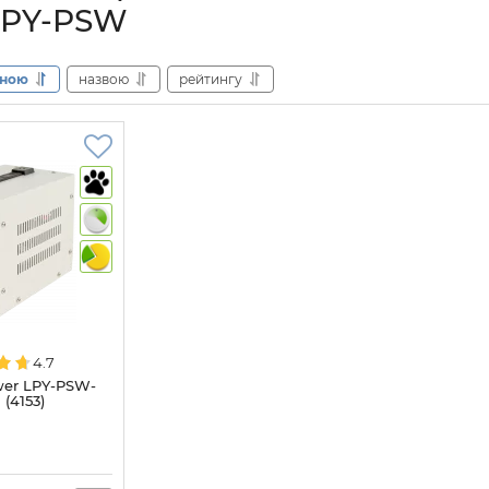
 LPY-PSW
іною
назвою
рейтингу
4.7
er LPY-PSW-
(4153)