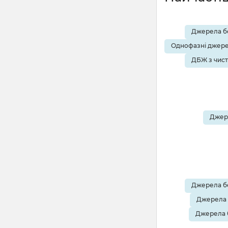
Джерела бе
Однофазні джере
ДБЖ з чис
Джере
Джерела бе
Джерела 
Джерела 