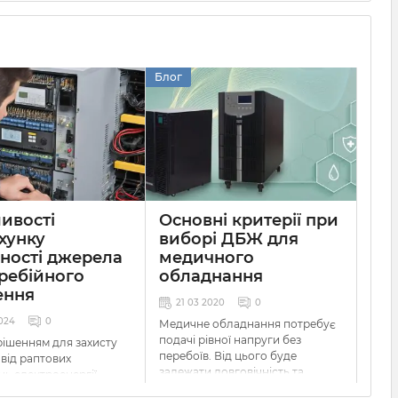
Блог
ивості
Основні критерії при
хунку
виборі ДБЖ для
ності джерела
медичного
ребійного
обладнання
ення
21 03 2020
0
024
0
Медичне обладнання потребує
подачі рівної напруги без
ішенням для захисту
перебоїв. Від цього буде
 від раптових
залежати довговічність та
нь електроенергії
ефективність роботи даних
жерела безперебійного