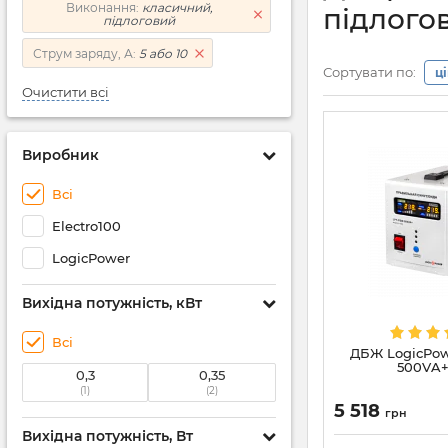
Виконання:
класичний,
підлогов
підлоговий
Струм заряду, А:
5 або 10
Сортувати по:
ц
Очистити всі
Виробник
Всі
Electro100
LogicPower
Вихідна потужність, кВт
Всі
ДБЖ LogicPow
500VA+ 
0,3
0,35
(1)
(2)
5 518
грн
Вихідна потужність, Вт