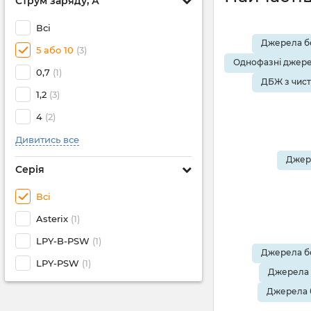
Струм заряду, А
Всі
Джерела бе
5 або 10
(3)
Однофазні джере
0,7
(1)
ДБЖ з чис
1,2
(3)
4
(2)
Дивитись все
Джере
Серія
Всі
Asterix
(1)
LPY-B-PSW
(1)
Джерела бе
LPY-PSW
(1)
Джерела 
Джерела 