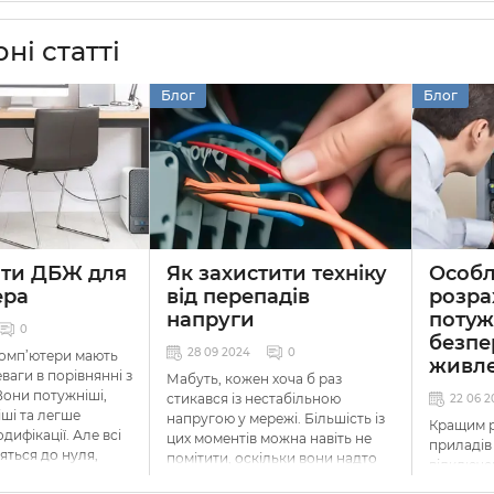
ні статті
Блог
Блог
ати ДБЖ для
Як захистити техніку
Особл
ера
від перепадів
розра
напруги
потуж
0
безпе
28 09 2024
0
комп’ютери мають
живл
ваги в порівнянні з
Мабуть, кожен хоча б раз
Вони потужніші,
стикався із нестабільною
22 06 2
іші та легше
напругою у мережі. Більшість із
Кращим р
дифікації. Але всі
цих моментів можна навіть не
приладів
яться до нуля,
помітити, оскільки вони надто
відключе
ромережі немає
незначні, щоб мати вплив на
будуть
д