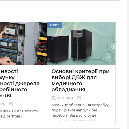
Блог
ивості
Основні критерії при
хунку
виборі ДБЖ для
ності джерела
медичного
ребійного
обладнання
ення
21 03 2020
0
024
0
Медичне обладнання потребує
подачі рівної напруги без
ішенням для захисту
перебоїв. Від цього буде
 від раптових
залежати довговічність та
нь електроенергії
ефективність роботи даних
жерела безперебійного