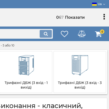
Ua
0
6
7
Показати
0
 5 або 10
Трифазні ДБЖ (3 вхід - 1
Трифазні ДБЖ (3 вхід - 3
вихід)
вихід)
иконання - класичний,