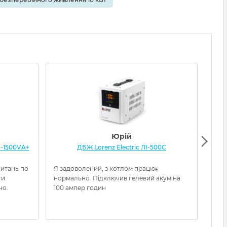
Юрій
-1500VA+
ДБЖ Lorenz Electric ЛІ-500С
ДБЖ
питань по
Я задоволений, з котлом працює
Отри
ти
нормально. Підключив гелевий акум на
очув
но.
100 ампер годин
нал
заво
можу