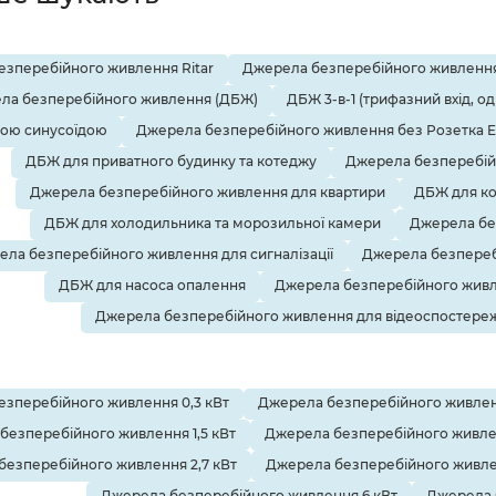
зперебійного живлення Ritar
Джерела безперебійного живлення
ла безперебійного живлення (ДБЖ)
ДБЖ 3-в-1 (трифазний вхід, о
тою синусоїдою
Джерела безперебійного живлення без Розетка 
ДБЖ для приватного будинку та котеджу
Джерела безперебій
Джерела безперебійного живлення для квартири
ДБЖ для ко
ДБЖ для холодильника та морозильної камери
Джерела бе
ла безперебійного живлення для сигналізації
Джерела безпереб
ДБЖ для насоса опалення
Джерела безперебійного живл
Джерела безперебійного живлення для відеоспостере
зперебійного живлення 0,3 кВт
Джерела безперебійного живленн
безперебійного живлення 1,5 кВт
Джерела безперебійного живле
безперебійного живлення 2,7 кВт
Джерела безперебійного живлен
Джерела безперебійного живлення 6 кВт
Джерела 