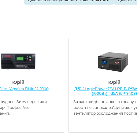
Юрій
Юрій
лім-Україна ПНК-12-1000
ДБЖ LogicPower 12V LPE-B-PSW
(1000Вт) 1-35A (LP19408)
 чудово. Зиму пережили.
За час придбання цього товару 
вар. Професійне
роботі не виникало.Єдине що чу
ання.
вентилятор охолодження постій