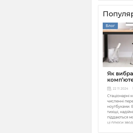
Популяр
Блог
Як вибр
комп’ют
22 11 2024
Стаціонарні 
численні пере
ноутбуками. 
тихіші, надійн
піддаються мо
ці плюси звод
коли в елект