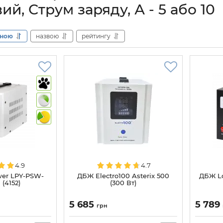
ий, Струм заряду, А - 5 або 10
іною
назвою
рейтингу
4.9
4.7
er LPY-PSW-
ДБЖ Electro100 Asterix 500
ДБЖ L
(4152)
(300 Вт)
5 685
5 789
грн