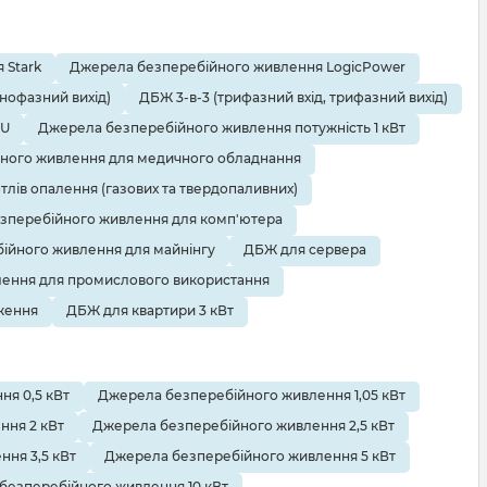
 Stark
Джерела безперебійного живлення LogicPower
днофазний вихід)
ДБЖ 3-в-3 (трифазний вхід, трифазний вихід)
EU
Джерела безперебійного живлення потужність 1 кВт
ного живлення для медичного обладнання
тлів опалення (газових та твердопаливних)
зперебійного живлення для комп'ютера
ійного живлення для майнінгу
ДБЖ для сервера
ення для промислового використання
ження
ДБЖ для квартири 3 кВт
я 0,5 кВт
Джерела безперебійного живлення 1,05 кВт
ння 2 кВт
Джерела безперебійного живлення 2,5 кВт
ня 3,5 кВт
Джерела безперебійного живлення 5 кВт
безперебійного живлення 10 кВт