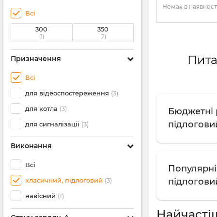
Немає в наявност
Всі
300
350
(1)
(2)
Пита
Призначення
Всі
для відеоспостереження
(3)
для котла
(3)
Бюджетні 
підлоговий
для сигналізації
(3)
Виконання
Всі
Популярні
класичний, підлоговий
(3)
підлоговий
навісний
(1)
Найчасті