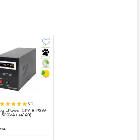
5.0
ogicPower LPY-B-PSW-
500VA+ (4149)
грн