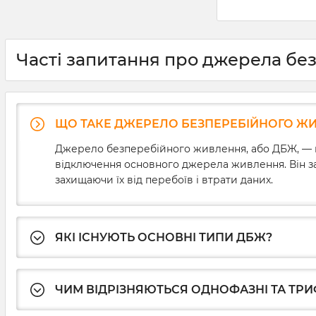
струму. Щобіл
порівняно ма
напруги можу
впливати на ї
спричиняючи 
Часті запитання про джерела бе
незбережених
розв’язати ц
необхідно зна
ДБЖ для комп’
ми докладно
ЩО ТАКЕ ДЖЕРЕЛО БЕЗПЕРЕБІЙНОГО ЖИВ
основні хара
безперебійникі
Джерело безперебійного живлення, або ДБЖ, — ц
вибору та про
відключення основного джерела живлення. Він за
приладу.
захищаючи їх від перебоїв і втрати даних.
ЯКІ ІСНУЮТЬ ОСНОВНІ ТИПИ ДБЖ?
ЧИМ ВІДРІЗНЯЮТЬСЯ ОДНОФАЗНІ ТА ТРИ