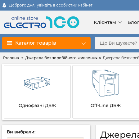
Доброго дня,
увійдіть в особистий кабінет
Клієнтам
Бло
Каталог товарів
Головна
Джерела безперебійного живлення
Джерела безперебі
Однофазні ДБЖ
Off-Line ДБЖ
Ви вибрали:
Джерела