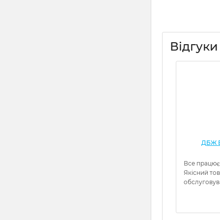
Відгуки
ДБЖ Е
Все працює
Якісний то
обслуговув